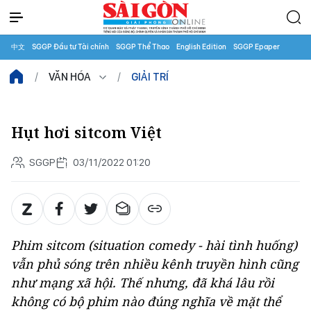
中文
SGGP Đầu tư Tài chính
SGGP Thể Thao
English Edition
SGGP Epaper
VĂN HÓA
GIẢI TRÍ
Hụt hơi sitcom Việt
SGGP
03/11/2022 01:20
Phim sitcom (situation comedy - hài tình huống)
vẫn phủ sóng trên nhiều kênh truyền hình cũng
như mạng xã hội. Thế nhưng, đã khá lâu rồi
không có bộ phim nào đúng nghĩa về mặt thể