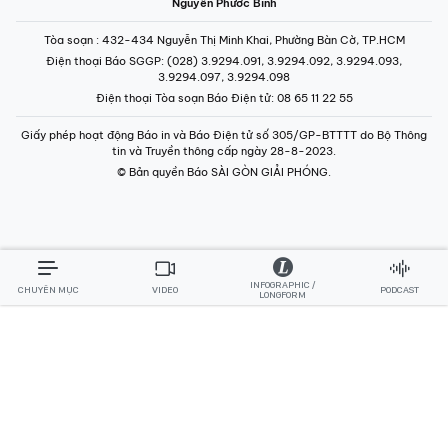
Nguyễn Phước Bình
Tòa soạn
: 432-434 Nguyễn Thị Minh Khai, Phường Bàn Cờ, TP.HCM
Điện thoại Báo SGGP
: (028) 3.9294.091, 3.9294.092, 3.9294.093,
3.9294.097, 3.9294.098
Điện thoại Tòa soạn Báo Điện tử
: 08 65 11 22 55
Giấy phép hoạt động Báo in và Báo Điện tử số 305/GP-BTTTT do Bộ Thông
tin và Truyền thông cấp ngày 28-8-2023.
© Bản quyền Báo SÀI GÒN GIẢI PHÓNG.
INFOGRAPHIC /
CHUYÊN MỤC
VIDEO
PODCAST
LONGFORM