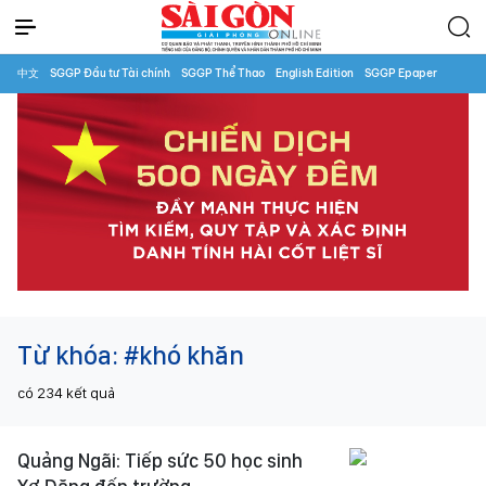
中文
SGGP Đầu tư Tài chính
SGGP Thể Thao
English Edition
SGGP Epaper
Từ khóa:
#khó khăn
có
234
kết quả
Quảng Ngãi: Tiếp sức 50 học sinh