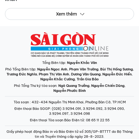
Xem thêm
Tổng Biên tập:
Nguyễn Khắc Văn
Phó Tổng Biên tập:
Nguyễn Ngọc Anh
,
Phạm Văn Trường
,
Bùi Thị Hồng Sương
,
Trương Đức Nghĩa
,
Phạm Thị Vân Anh
,
Dương Văn Quang
,
Nguyễn Đức Hiển
,
Nguyễn Khắc Cường
,
Trần Gia Bảo
Phó Tổng Thư ký tòa soạn:
Ngô Quang Trưởng
,
Nguyễn Chiến Dũng
,
Nguyễn Phước Bình
Tòa soạn
: 432-434 Nguyễn Thị Minh Khai, Phường Bàn Cờ, TP.HCM
Điện thoại Báo SGGP
: (028) 3.9294.091, 3.9294.092, 3.9294.093,
3.9294.097, 3.9294.098
Điện thoại Tòa soạn Báo Điện tử
: 08 65 11 22 55
Giấy phép hoạt động Báo in và Báo Điện tử số 305/GP-BTTTT do Bộ Thông
tin và Truyền thông cấp ngày 28-8-2023.