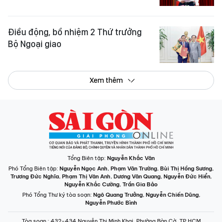
Điều động, bổ nhiệm 2 Thứ trưởng
Bộ Ngoại giao
Xem thêm
Tổng Biên tập:
Nguyễn Khắc Văn
Phó Tổng Biên tập:
Nguyễn Ngọc Anh
,
Phạm Văn Trường
,
Bùi Thị Hồng Sương
,
Trương Đức Nghĩa
,
Phạm Thị Vân Anh
,
Dương Văn Quang
,
Nguyễn Đức Hiển
,
Nguyễn Khắc Cường
,
Trần Gia Bảo
Phó Tổng Thư ký tòa soạn:
Ngô Quang Trưởng
,
Nguyễn Chiến Dũng
,
Nguyễn Phước Bình
Tòa soạn
: 432-434 Nguyễn Thị Minh Khai, Phường Bàn Cờ, TP.HCM