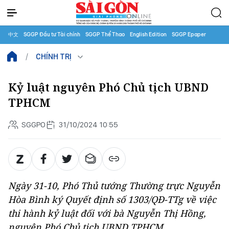
中文
SGGP Đầu tư Tài chính
SGGP Thể Thao
English Edition
SGGP Epaper
CHÍNH TRỊ
Kỷ luật nguyên Phó Chủ tịch UBND
TPHCM
SGGPO
31/10/2024 10:55
Ngày 31-10, Phó Thủ tướng Thường trực Nguyễn
Hòa Bình ký Quyết định số 1303/QĐ-TTg về việc
thi hành kỷ luật đối với bà Nguyễn Thị Hồng,
nguyên Phó Chủ tịch UBND TPHCM.