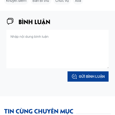
Khuyết điểm
Ban Bí thư
Chức vụ
Xóa
BÌNH LUẬN
GỬI BÌNH LUẬN
TIN CÙNG CHUYÊN MỤC