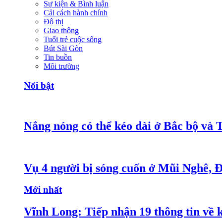
Sự kiện & Bình luận
Cải cách hành chính
Đô thị
Giao thông
Tuổi trẻ cuộc sống
Bút Sài Gòn
Tin buồn
Môi trường
Nổi bật
Nắng nóng có thể kéo dài ở Bắc bộ và 
Vụ 4 người bị sóng cuốn ở Mũi Nghê, 
Mới nhất
Vĩnh Long: Tiếp nhận 19 thông tin về k