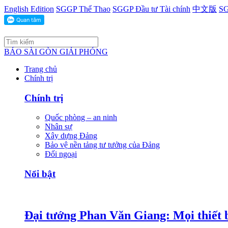
English Edition
SGGP Thể Thao
SGGP Đầu tư Tài chính
中文版
SG
BÁO SÀI GÒN GIẢI PHÓNG
Trang chủ
Chính trị
Chính trị
Quốc phòng – an ninh
Nhân sự
Xây dựng Đảng
Bảo vệ nền tảng tư tưởng của Đảng
Đối ngoại
Nổi bật
Đại tướng Phan Văn Giang: Mọi thiết b