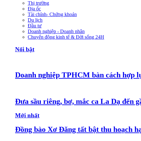
Thị trường
Địa ốc
Tài chính- Chứng khoán
Du lịch
Đầu tư
Doanh nghiệp - Doanh nhân
Chuyển động kinh tế & Đời sống 24H
Nổi bật
Doanh nghiệp TPHCM bàn cách hợp lực
Đưa sầu riêng, bơ, mắc ca La Dạ đến g
Mới nhất
Đồng bào Xơ Đăng tất bật thu hoạch h