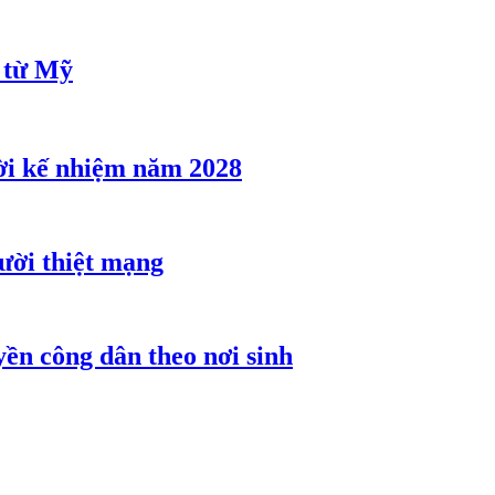
u từ Mỹ
ời kế nhiệm năm 2028
gười thiệt mạng
ền công dân theo nơi sinh