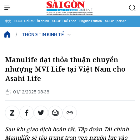
中文
SGGP Đầu tư Tài chính
SGGP Thể Thao
English Edition
SGGP Epaper
THÔNG TIN KINH TẾ
Manulife đạt thỏa thuận chuyển
nhượng MVI Life tại Việt Nam cho
Asahi Life
01/12/2025 08:38
Sau khi giao dịch hoàn tất, Tập đoàn Tài chính
Manulife sẽ tập trung trọn vẹn nguồn lực vào