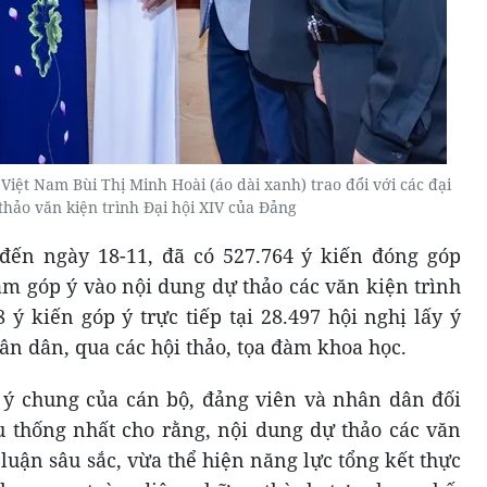
ệt Nam Bùi Thị Minh Hoài (áo dài xanh) trao đổi với các đại
thảo văn kiện trình Đại hội XIV của Đảng
 đến ngày 18-11, đã có 527.764 ý kiến đóng góp
m góp ý vào nội dung dự thảo các văn kiện trình
 ý kiến góp ý trực tiếp tại 28.497 hội nghị lấy ý
ân dân, qua các hội thảo, tọa đàm khoa học.
p ý chung của cán bộ, đảng viên và nhân dân đối
u thống nhất cho rằng, nội dung dự thảo các văn
 luận sâu sắc, vừa thể hiện năng lực tổng kết thực