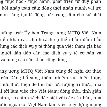
g thực học - thực hành, phát triển tư duy phản
à hội nhập toàn cầu; đồng thời nhấn mạnh vai trò
mới sáng tạo là động lực trung tâm cho sự phát
 Thường trực Ủy ban Trung ương MTTQ Việt Nam
riển khai các chính sách cụ thể nhằm đảm bảo
ụng các dịch vụ y tế thông qua việc tham gia bảo
 người dân tiếp cận các dịch vụ y tế cơ bản và
 và nâng cao sức khỏe cộng đồng.
ung ương MTTQ Việt Nam cũng đề nghị dự thảo
V của Đảng bổ sung thêm nhiệm vụ chiến lược,
hức thực hiện để thu hút lực lượng trí thức, nhà
 tới làm việc cho Việt Nam; đồng thời, tinh giản
hính, có chính sách đặc biệt với các cá nhân, nhà
nước ngoài tới Việt Nam làm việc; xây dựng mạng