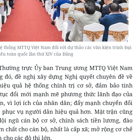
hệ thống MTTQ Việt Nam đối với dự thảo các văn kiện trình Đại
biểu toàn quốc lần thứ XIV của Đảng
 Thường trực Ủy ban Trung ương MTTQ Việt Nam
ng đó, đề nghị xây dựng Nghị quyết chuyên đề về
iệu quả hệ thống chính trị cơ sở, đảm bảo tinh
ếp tục đổi mới mạnh mẽ phương thức lãnh đạo của
n, vì lợi ích của nhân dân; đẩy mạnh chuyển đổi
, phục vụ người dân hiệu quả hơn. Mặt trận cũng
i ngũ cán bộ cơ sở, chính sách tiền lương, đào
m chất cho cán bộ, nhất là cấp xã; mở rộng cơ chế
cho các đô thị lớn.