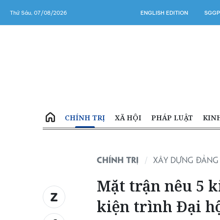
Thứ Sáu, 07/08/2026
ENGLISH EDITION
SGGP
CHÍNH TRỊ
XÃ HỘI
PHÁP LUẬT
KIN
CHÍNH TRỊ
XÂY DỰNG ĐẢNG
Mặt trận nêu 5 k
kiện trình Đại h