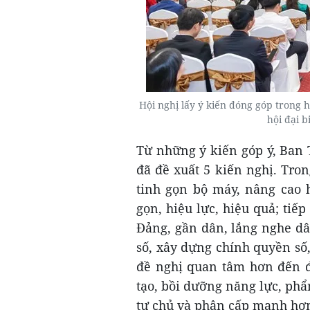
Hội nghị lấy ý kiến đóng góp trong 
hội đại 
Từ những ý kiến góp ý, Ban
đã đề xuất 5 kiến nghị. Tro
tinh gọn bộ máy, nâng cao h
gọn, hiệu lực, hiệu quả; ti
Đảng, gần dân, lắng nghe dâ
số, xây dựng chính quyền số
đề nghị quan tâm hơn đến độ
tạo, bồi dưỡng năng lực, phẩ
tự chủ và phân cấp mạnh hơn 