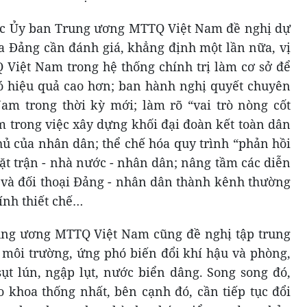
ực Ủy ban Trung ương MTTQ Việt Nam đề nghị dự
ủa Đảng cần đánh giá, khẳng định một lần nữa, vị
TQ Việt Nam trong hệ thống chính trị làm cơ sở để
 hiệu quả cao hơn; ban hành nghị quyết chuyên
am trong thời kỳ mới; làm rõ “vai trò nòng cốt
m trong việc xây dựng khối đại đoàn kết toàn dân
hủ của nhân dân; thể chế hóa quy trình “phản hồi
ặt trận - nhà nước - nhân dân; nâng tầm các diễn
và đối thoại Đảng - nhân dân thành kênh thường
ính thiết chế…
ng ương MTTQ Việt Nam cũng đề nghị tập trung
 môi trường, ứng phó biến đổi khí hậu và phòng,
 sụt lún, ngập lụt, nước biển dâng. Song song đó,
o khoa thống nhất, bên cạnh đó, cần tiếp tục đổi