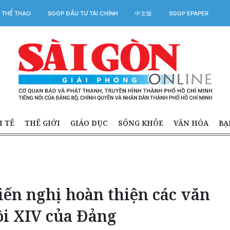
 THỂ THAO
SGGP ĐẦU TƯ TÀI CHÍNH
中文版
SGGP EPAPER
H TẾ
THẾ GIỚI
GIÁO DỤC
SỐNG KHỎE
VĂN HÓA
BẠ
iến nghị hoàn thiện các văn
ội XIV của Đảng