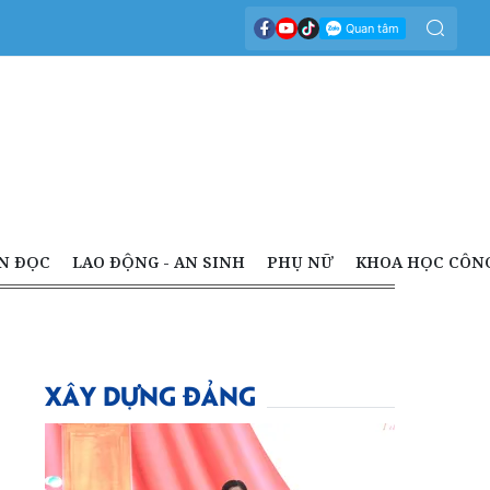
N ĐỌC
LAO ĐỘNG - AN SINH
PHỤ NỮ
KHOA HỌC CÔN
XÂY DỰNG ĐẢNG