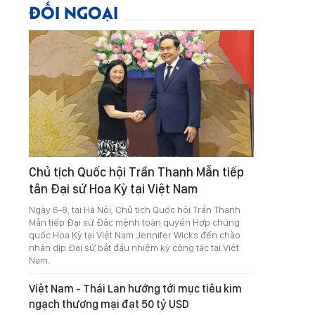
ĐỐI NGOẠI
Chủ tịch Quốc hội Trần Thanh Mẫn tiếp
tân Đại sứ Hoa Kỳ tại Việt Nam
Ngày 6-8, tại Hà Nội, Chủ tịch Quốc hội Trần Thanh
Mẫn tiếp Đại sứ Đặc mệnh toàn quyền Hợp chúng
quốc Hoa Kỳ tại Việt Nam Jennifer Wicks đến chào
nhân dịp Đại sứ bắt đầu nhiệm kỳ công tác tại Việt
Nam.
Việt Nam - Thái Lan hướng tới mục tiêu kim
ngạch thương mại đạt 50 tỷ USD