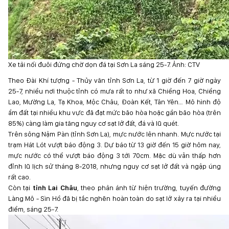
Xe tải nối đuôi đứng chờ dọn đá tại Sơn La sáng 25-7. Ảnh: CTV
Theo Đài Khí tượng - Thủy văn tỉnh Sơn La, từ 1 giờ đến 7 giờ ngày
25-7, nhiều nơi thuộc tỉnh có mưa rất to như xã Chiềng Hoa, Chiềng
Lao, Mường La, Tạ Khoa, Mộc Châu, Đoàn Kết, Tân Yên… Mô hình độ
ẩm đất tại nhiều khu vực đã đạt mức bão hòa hoặc gần bão hòa (trên
85%) càng làm gia tăng nguy cơ sạt lở đất, đá và lũ quét.
Trên sông Nậm Pàn (tỉnh Sơn La), mực nước lên nhanh. Mực nước tại
trạm Hát Lót vượt báo động 3. Dự báo từ 13 giờ đến 15 giờ hôm nay,
mực nước có thể vượt báo động 3 tới 70cm. Mặc dù vẫn thấp hơn
đỉnh lũ lịch sử tháng 8-2018, nhưng nguy cơ sạt lở đất và ngập úng
rất cao.
Còn tại
tỉnh Lai Châu
, theo phản ánh từ hiện trường, tuyến đường
Làng Mô - Sìn Hồ đã bị tắc nghẽn hoàn toàn do sạt lở xảy ra tại nhiều
điểm, sáng 25-7.