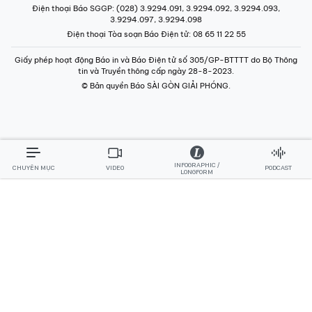
Điện thoại Báo SGGP
: (028) 3.9294.091, 3.9294.092, 3.9294.093,
3.9294.097, 3.9294.098
Điện thoại Tòa soạn Báo Điện tử
: 08 65 11 22 55
Giấy phép hoạt động Báo in và Báo Điện tử số 305/GP-BTTTT do Bộ Thông
tin và Truyền thông cấp ngày 28-8-2023.
© Bản quyền Báo SÀI GÒN GIẢI PHÓNG.
INFOGRAPHIC /
CHUYÊN MỤC
VIDEO
PODCAST
LONGFORM