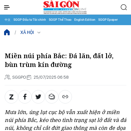
中文
SGGP Đầu tư Tài chính
SGGP Thể Thao
English Edition
SGGP Epaper
XÃ HỘI
Miền núi phía Bắc: Đá lăn, đất lở,
bùn trùm kín đường
SGGPO
25/07/2025 06:58
Mưa lớn, úng lụt cục bộ vẫn xuất hiện ở miền
núi phía Bắc, kéo theo tình trạng sạt lở đất và đá
núi, không chỉ cắt đứt giao thông mà còn đe dọa