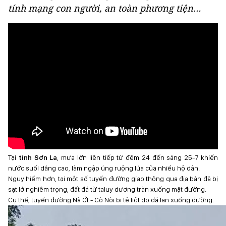
tính mạng con người, an toàn phương tiện…
Tại
tỉnh Sơn La
, mưa lớn liên tiếp từ đêm 24 đến sáng 25-7 khiến
nước suối dâng cao, làm ngập úng ruộng lúa của nhiều hộ dân.
Nguy hiểm hơn, tại một số tuyến đường giao thông qua địa bàn đã bị
sạt lở nghiêm trọng, đất đá từ taluy dương tràn xuống mặt đường.
Cụ thể, tuyến đường Nà Ớt - Cò Nòi bị tê liệt do đá lăn xuống đường.