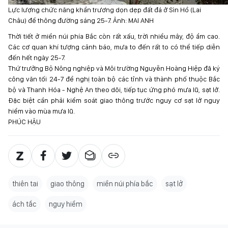
Lực lượng chức năng khẩn trương dọn dẹp đất đá ở Sìn Hồ (Lai
Châu) để thông đường sáng 25-7. Ảnh: MAI ANH
Thời tiết ở miền núi phía Bắc còn rất xấu, trời nhiều mây, độ ẩm cao.
Các cơ quan khí tượng cảnh báo, mưa to đến rất to có thể tiếp diễn
đến hết ngày 25-7.
Thứ trưởng Bộ Nông nghiệp và Môi trường Nguyễn Hoàng Hiệp đã ký
công văn tối 24-7 đề nghị toàn bộ các tỉnh và thành phố thuộc Bắc
bộ và Thanh Hóa - Nghệ An theo dõi, tiếp tục ứng phó mưa lũ, sạt lở.
Đặc biệt cần phải kiểm soát giao thông trước nguy cơ sạt lở nguy
hiểm vào mùa mưa lũ.
PHÚC HẬU
thiên tai
giao thông
miền núi phía bắc
sạt lở
ách tắc
nguy hiểm