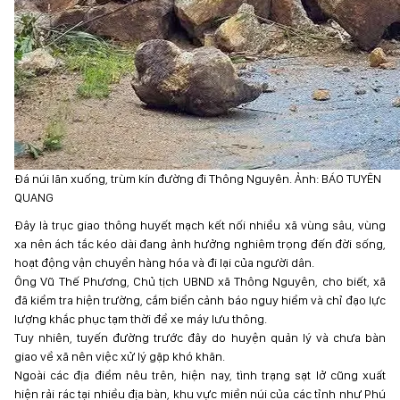
Đá núi lăn xuống, trùm kín đường đi Thông Nguyên. Ảnh: BÁO TUYÊN
QUANG
Đây là trục giao thông huyết mạch kết nối nhiều xã vùng sâu, vùng
xa nên ách tắc kéo dài đang ảnh hưởng nghiêm trọng đến đời sống,
hoạt động vận chuyển hàng hóa và đi lại của người dân.
Ông Vũ Thế Phương, Chủ tịch UBND xã Thông Nguyên, cho biết, xã
đã kiểm tra hiện trường, cắm biển cảnh báo nguy hiểm và chỉ đạo lực
lượng khắc phục tạm thời để xe máy lưu thông.
Tuy nhiên, tuyến đường trước đây do huyện quản lý và chưa bàn
giao về xã nên việc xử lý gặp khó khăn.
Ngoài các địa điểm nêu trên, hiện nay, tình trạng sạt lở cũng xuất
hiện rải rác tại nhiều địa bàn, khu vực miền núi của các tỉnh như Phú