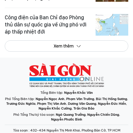
Công điện của Ban Chỉ đạo Phòng
thủ dân sự quốc gia về ứng phó với
áp thấp nhiệt đới
Xem thêm
Tổng Biên tập:
Nguyễn Khắc Văn
Phó Tổng Biên tập:
Nguyễn Ngọc Anh
,
Phạm Văn Trường
,
Bùi Thị Hồng Sương
,
Trương Đức Nghĩa
,
Phạm Thị Vân Anh
,
Dương Văn Quang
,
Nguyễn Đức Hiển
,
Nguyễn Khắc Cường
,
Trần Gia Bảo
Phó Tổng Thư ký tòa soạn:
Ngô Quang Trưởng
,
Nguyễn Chiến Dũng
,
Nguyễn Phước Bình
Tòa soạn
: 432-434 Nguyễn Thị Minh Khai, Phường Bàn Cờ, TP.HCM