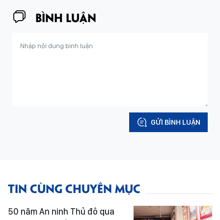
BÌNH LUẬN
GỬI BÌNH LUẬN
TIN CÙNG CHUYÊN MỤC
50 năm An ninh Thủ đô qua