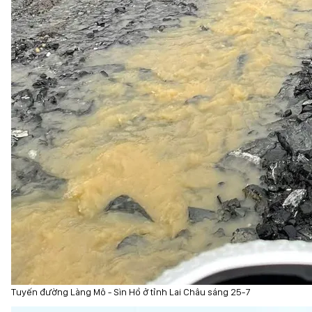
Tuyến đường Làng Mô - Sìn Hồ ở tỉnh Lai Châu sáng 25-7