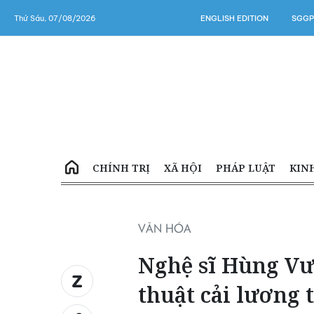
Thứ Sáu, 07/08/2026
ENGLISH EDITION
SGGP
CHÍNH TRỊ
XÃ HỘI
PHÁP LUẬT
KIN
VĂN HÓA
Nghệ sĩ Hùng Vư
thuật cải lương 