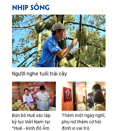
NHỊP SỐNG
Người nghe tuổi trái cây
Bún bò Huế xác lập
Thêm một ngày nghỉ,
kỷ lục Việt Nam tại
phụ nữ thêm cơ hội
"Huế - Kinh đô Ẩm
định vị vai trò