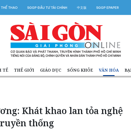
 THỂ THAO
SGGP ĐẦU TƯ TÀI CHÍNH
中文版
SGGP EPAPER
H TẾ
THẾ GIỚI
GIÁO DỤC
SỐNG KHỎE
VĂN HÓA
BẠ
ơng: Khát khao lan tỏa nghệ
truyền thống