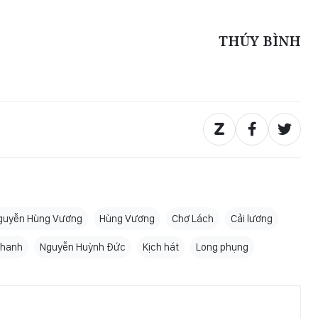
THÚY BÌNH
guyễn Hùng Vương
Hùng Vương
Chợ Lách
Cải lương
Thanh
Nguyễn Huỳnh Đức
Kịch hát
Long phụng