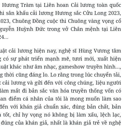
ở Hương Tràm tại Liên hoan Cải lương toàn quốc
hi sân khấu cải lương Hương sắc Cửu Long 2023,
2023, Chuông Đồng cuộc thi Chuông vàng vọng cổ
Nguyễn Huỳnh Đức trong vở Chân mệnh tại Liên
024…
huật cải lương hiện nay, nghệ sĩ Hùng Vương tâm
ng có sự phát triển mạnh mẽ, tươi mới, xuất hiện
thuật khác như âm nhạc, gameshow truyền hình…,
g thời cũng đáng lo. Lo rằng trong lúc chuyển tải,
t cải lương và gửi đến với công chúng, liệu người
ó làm mất đi bản sắc văn hóa truyền thống vốn có
uan điểm cá nhân của tôi là mong muốn làm sao
đến với khán giả chuẩn xác, đúng bản chất, bản
à tốt, chỉ hy vọng nó không bị làm xấu, lệch lạc,
đúng của khán giả, nhất là khán giả trẻ về nghệ