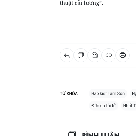
thuật cải lương”.
TỪ KHÓA
Hào kiệt Lam Sơn
N
Đờn ca tài tử
Nhất 
BÌNH LUẬN