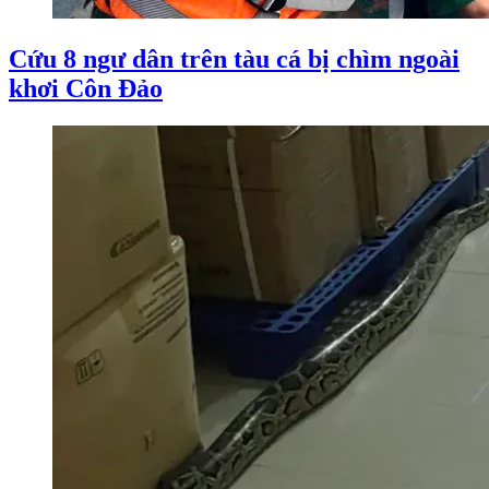
Cứu 8 ngư dân trên tàu cá bị chìm ngoài
khơi Côn Đảo