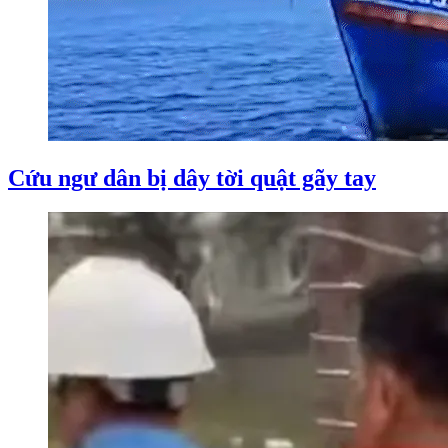
Cứu ngư dân bị dây tời quật gãy tay