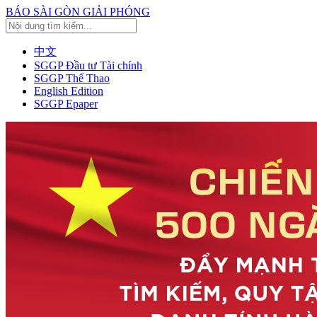
BÁO SÀI GÒN GIẢI PHÓNG
中文
SGGP Đầu tư Tài chính
SGGP Thể Thao
English Edition
SGGP Epaper