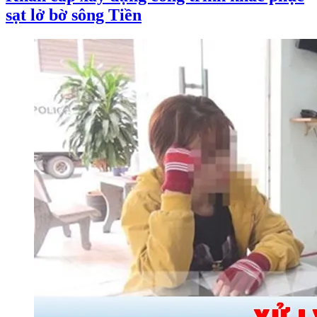
sạt lở bờ sông Tiền