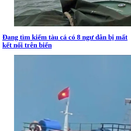
Đang tìm kiếm tàu cá có 8 ngư dân bị mất
kết nối trên biển