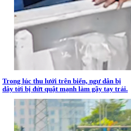
Trong lúc thu lưới trên biển, ngư dân bị
dây tời bị đứt quật mạnh làm gãy tay trái.