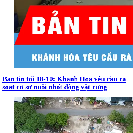
Bản tin tối 18-10: Khánh Hòa yêu cầu rà
soát cơ sở nuôi nhốt động vật rừng