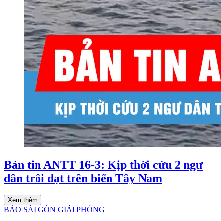
Bản tin ANTT 16-3: Kịp thời cứu 2 ngư
dân trôi dạt trên biển Tây Nam
Xem thêm
BÁO SÀI GÒN GIẢI PHÓNG