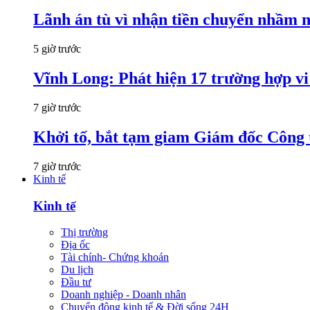
Lãnh án tù vì nhận tiền chuyển nhầm 
5 giờ trước
Vĩnh Long: Phát hiện 17 trường hợp v
7 giờ trước
Khởi tố, bắt tạm giam Giám đốc Công
7 giờ trước
Kinh tế
Kinh tế
Thị trường
Địa ốc
Tài chính- Chứng khoán
Du lịch
Đầu tư
Doanh nghiệp - Doanh nhân
Chuyển động kinh tế & Đời sống 24H