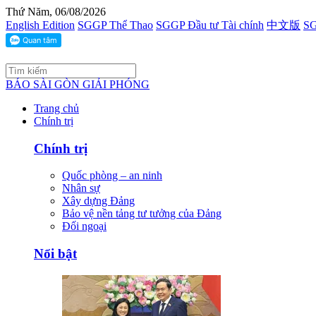
Thứ Năm, 06/08/2026
English Edition
SGGP Thể Thao
SGGP Đầu tư Tài chính
中文版
SG
BÁO SÀI GÒN GIẢI PHÓNG
Trang chủ
Chính trị
Chính trị
Quốc phòng – an ninh
Nhân sự
Xây dựng Đảng
Bảo vệ nền tảng tư tưởng của Đảng
Đối ngoại
Nổi bật