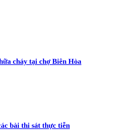
hữa cháy tại chợ Biên Hòa
c bài thi sát thực tiễn