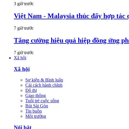
3 giờ trước
Việt Nam - Malaysia thúc đẩy hợp tác 
7 giờ trước
Tăng cường hiệu quả hiệp đồng ứng p
7 giờ trước
Xã hội
Xã hội
Sự kiện & Bình luận
Cải cách hành chính
Đô thị
Giao thông
Tuổi trẻ cuộc sống
Bút Sài Gòn
Tin buồn
Môi trường
Nổi bật