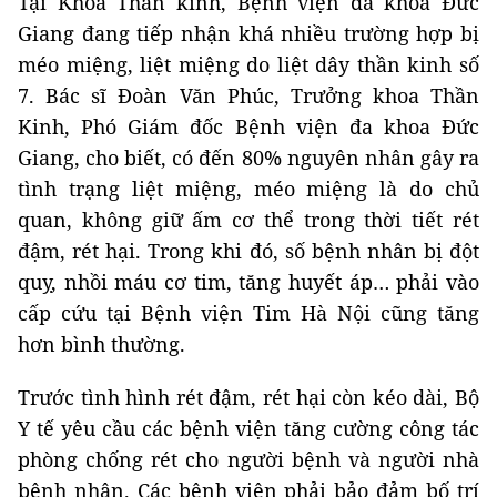
Tại Khoa Thần kinh, Bệnh viện đa khoa Đức
Giang đang tiếp nhận khá nhiều trường hợp bị
méo miệng, liệt miệng do liệt dây thần kinh số
7. Bác sĩ Đoàn Văn Phúc, Trưởng khoa Thần
Kinh, Phó Giám đốc Bệnh viện đa khoa Đức
Giang, cho biết, có đến 80% nguyên nhân gây ra
tình trạng liệt miệng, méo miệng là do chủ
quan, không giữ ấm cơ thể trong thời tiết rét
đậm, rét hại. Trong khi đó, số bệnh nhân bị đột
quỵ, nhồi máu cơ tim, tăng huyết áp… phải vào
cấp cứu tại Bệnh viện Tim Hà Nội cũng tăng
hơn bình thường.
Trước tình hình rét đậm, rét hại còn kéo dài, Bộ
Y tế yêu cầu các bệnh viện tăng cường công tác
phòng chống rét cho người bệnh và người nhà
bệnh nhân. Các bệnh viện phải bảo đảm bố trí