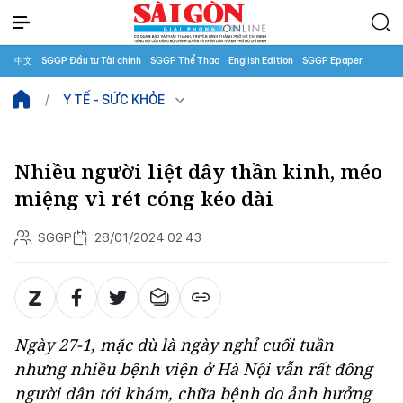
中文
SGGP Đầu tư Tài chính
SGGP Thể Thao
English Edition
SGGP Epaper
Y TẾ - SỨC KHỎE
Nhiều người liệt dây thần kinh, méo
miệng vì rét cóng kéo dài
SGGP
28/01/2024 02:43
Ngày 27-1, mặc dù là ngày nghỉ cuối tuần
nhưng nhiều bệnh viện ở Hà Nội vẫn rất đông
người dân tới khám, chữa bệnh do ảnh hưởng