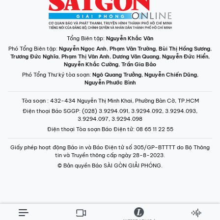
Tổng Biên tập:
Nguyễn Khắc Văn
Phó Tổng Biên tập:
Nguyễn Ngọc Anh
,
Phạm Văn Trường
,
Bùi Thị Hồng Sương
,
Trương Đức Nghĩa
,
Phạm Thị Vân Anh
,
Dương Văn Quang
,
Nguyễn Đức Hiển
,
Nguyễn Khắc Cường
,
Trần Gia Bảo
Phó Tổng Thư ký tòa soạn:
Ngô Quang Trưởng
,
Nguyễn Chiến Dũng
,
Nguyễn Phước Bình
Tòa soạn
: 432-434 Nguyễn Thị Minh Khai, Phường Bàn Cờ, TP.HCM
Điện thoại Báo SGGP
: (028) 3.9294.091, 3.9294.092, 3.9294.093,
3.9294.097, 3.9294.098
Điện thoại Tòa soạn Báo Điện tử
: 08 65 11 22 55
Giấy phép hoạt động Báo in và Báo Điện tử số 305/GP-BTTTT do Bộ Thông
tin và Truyền thông cấp ngày 28-8-2023.
© Bản quyền Báo SÀI GÒN GIẢI PHÓNG.