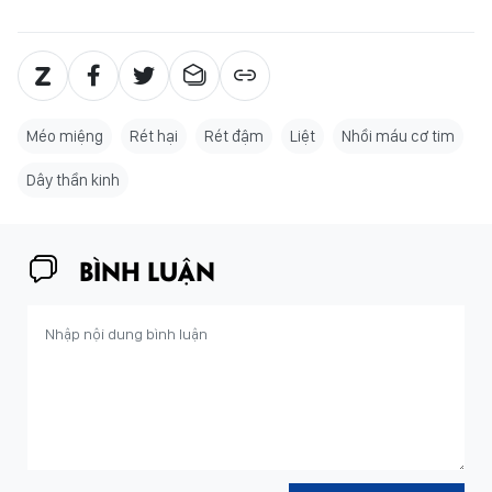
Méo miệng
Rét hại
Rét đậm
Liệt
Nhồi máu cơ tim
Dây thần kinh
BÌNH LUẬN