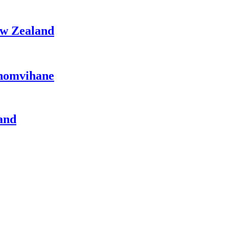
ew Zealand
Phomvihane
and