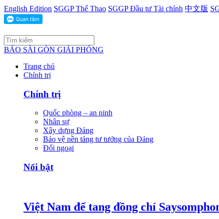
English Edition
SGGP Thể Thao
SGGP Đầu tư Tài chính
中文版
SG
BÁO SÀI GÒN GIẢI PHÓNG
Trang chủ
Chính trị
Chính trị
Quốc phòng – an ninh
Nhân sự
Xây dựng Đảng
Bảo vệ nền tảng tư tưởng của Đảng
Đối ngoại
Nổi bật
Việt Nam để tang đồng chí Saysomphon