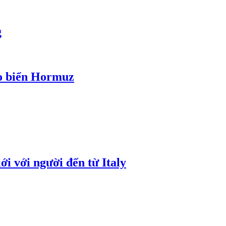
g
eo biển Hormuz
i với người đến từ Italy