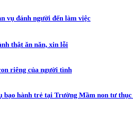
an vụ đánh người đến làm việc
h thật ăn năn, xin lỗi
on riêng của người tình
 bạo hành trẻ tại Trường Mầm non tư thục