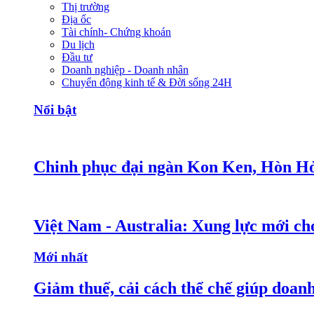
Thị trường
Địa ốc
Tài chính- Chứng khoán
Du lịch
Đầu tư
Doanh nghiệp - Doanh nhân
Chuyển động kinh tế & Đời sống 24H
Nổi bật
Chinh phục đại ngàn Kon Ken, Hòn Hỏ
Việt Nam - Australia: Xung lực mới c
Mới nhất
Giảm thuế, cải cách thể chế giúp doanh