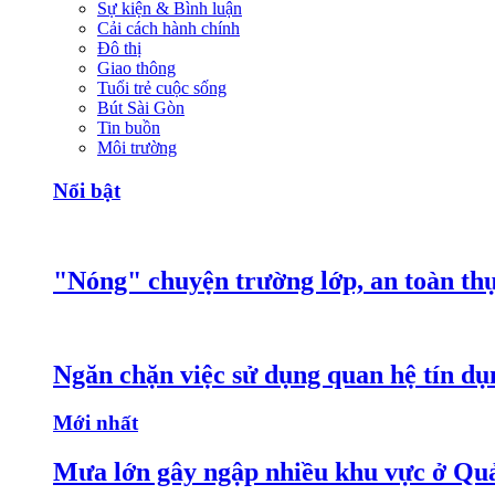
Sự kiện & Bình luận
Cải cách hành chính
Đô thị
Giao thông
Tuổi trẻ cuộc sống
Bút Sài Gòn
Tin buồn
Môi trường
Nổi bật
"Nóng" chuyện trường lớp, an toàn t
Ngăn chặn việc sử dụng quan hệ tín dụ
Mới nhất
Mưa lớn gây ngập nhiều khu vực ở Qu