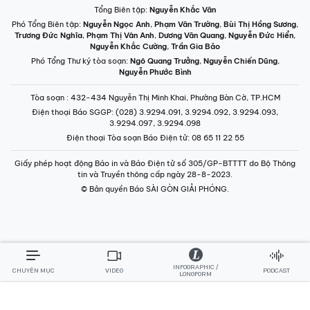
Tổng Biên tập:
Nguyễn Khắc Văn
Phó Tổng Biên tập:
Nguyễn Ngọc Anh
,
Phạm Văn Trường
,
Bùi Thị Hồng Sương
,
Trương Đức Nghĩa
,
Phạm Thị Vân Anh
,
Dương Văn Quang
,
Nguyễn Đức Hiển
,
Nguyễn Khắc Cường
,
Trần Gia Bảo
Phó Tổng Thư ký tòa soạn:
Ngô Quang Trưởng
,
Nguyễn Chiến Dũng
,
Nguyễn Phước Bình
Tòa soạn
: 432-434 Nguyễn Thị Minh Khai, Phường Bàn Cờ, TP.HCM
Điện thoại Báo SGGP
: (028) 3.9294.091, 3.9294.092, 3.9294.093,
3.9294.097, 3.9294.098
Điện thoại Tòa soạn Báo Điện tử
: 08 65 11 22 55
Giấy phép hoạt động Báo in và Báo Điện tử số 305/GP-BTTTT do Bộ Thông
tin và Truyền thông cấp ngày 28-8-2023.
© Bản quyền Báo SÀI GÒN GIẢI PHÓNG.
INFOGRAPHIC /
CHUYÊN MỤC
VIDEO
PODCAST
LONGFORM