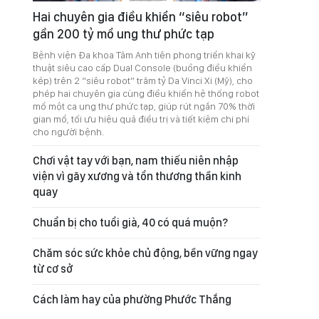
Hai chuyên gia điều khiển “siêu robot”
gần 200 tỷ mổ ung thư phức tạp
Bệnh viện Đa khoa Tâm Anh tiên phong triển khai kỹ
thuật siêu cao cấp Dual Console (buồng điều khiển
kép) trên 2 “siêu robot” trăm tỷ Da Vinci Xi (Mỹ), cho
phép hai chuyên gia cùng điều khiển hệ thống robot
mổ một ca ung thư phức tạp, giúp rút ngắn 70% thời
gian mổ, tối ưu hiệu quả điều trị và tiết kiệm chi phí
cho người bệnh.
Chơi vật tay với bạn, nam thiếu niên nhập
viện vì gãy xương và tổn thương thần kinh
quay
Chuẩn bị cho tuổi già, 40 có quá muộn?
Chăm sóc sức khỏe chủ động, bền vững ngay
từ cơ sở
Cách làm hay của phường Phước Thắng