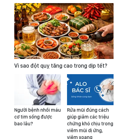
Vì sao đột quỵ tăng cao trong dịp tết?
Người bệnh nhồi máu
Rửa mũi đúng cách
cơ tim sống được
giúp giảm các triệu
bao lâu?
chứng khó chịu trong
viêm mũi dị ứng,
viêm xoang