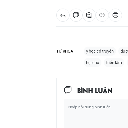
TỪ KHÓA
y học cổ truyền
dược
hội chợ
triển lãm
BÌNH LUẬN