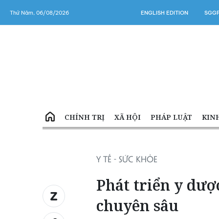
Thứ Năm, 06/08/2026
ENGLISH EDITION
SGGP
CHÍNH TRỊ
XÃ HỘI
PHÁP LUẬT
KIN
Y TẾ - SỨC KHỎE
Phát triển y dượ
chuyên sâu