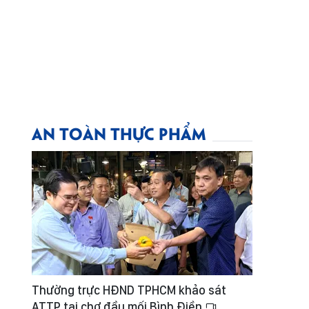
AN TOÀN THỰC PHẨM
Thường trực HĐND TPHCM khảo sát
ATTP tại chợ đầu mối Bình Điền