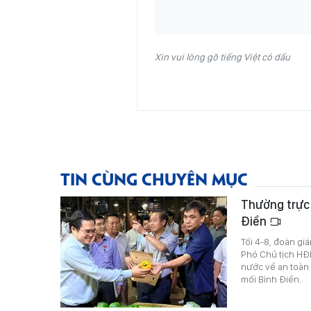
Xin vui lòng gõ tiếng Việt có dấu
TIN CÙNG CHUYÊN MỤC
Thường trực
Điền
Tối 4-8, đoàn g
Phó Chủ tịch HĐ
nước về an toàn
mối Bình Điền.