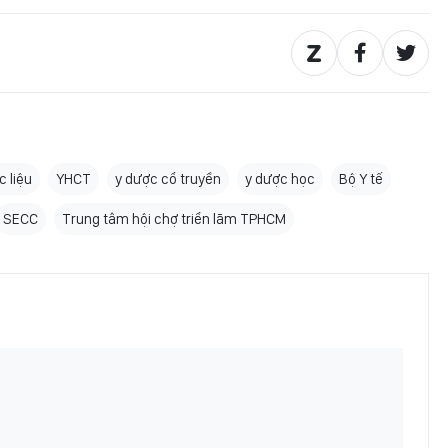
 liệu
YHCT
y dược cổ truyền
y dược học
Bộ Y tế
SECC
Trung tâm hội chợ triển lãm TPHCM