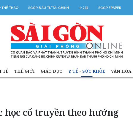
 THỂ THAO
SGGP ĐẦU TƯ TÀI CHÍNH
中文版
SGGP EPAPER
H TẾ
THẾ GIỚI
GIÁO DỤC
Y TẾ - SỨC KHỎE
VĂN HÓA
c học cổ truyền theo hướng