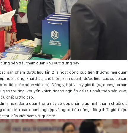
 cùng bên trái) thăm quan khu vực trưng bày
 các sản phẩm dược liệu lần 2 là hoạt động xúc tiến thương mại quan
ệp nuôi trồng, khai thác, chế biến, kinh doanh dược liệu, các cơ sở sản
ược liệu; các bệnh viện, Hội Đông y, Hội Nam y giới thiệu, quảng bá sản
ối giao thương, khuyến khích doanh nghiệp đầu tư phát triển sản xuất,
liệu chất lượng cao.
ịnh, hoạt động quan trọng này sẽ góp phần giúp hình thành chuỗi giá
ng dược liệu, các doanh nghiệp và người tiêu dùng; đồng thời, giới thiệu
c thù của Việt Nam với quốc tế.