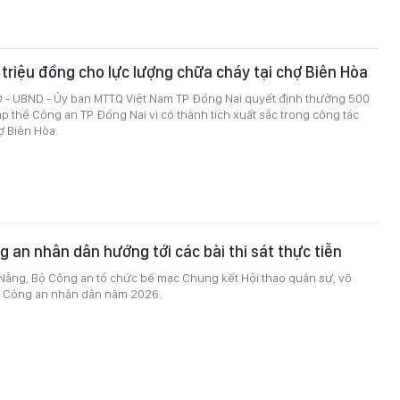
riệu đồng cho lực lượng chữa cháy tại chợ Biên Hòa
 - UBND - Ủy ban MTTQ Việt Nam TP Đồng Nai quyết định thưởng 500
ập thể Công an TP Đồng Nai vì có thành tích xuất sắc trong công tác
ợ Biên Hòa.
g an nhân dân hướng tới các bài thi sát thực tiễn
 Nẵng, Bộ Công an tổ chức bế mạc Chung kết Hội thao quân sự, võ
ao Công an nhân dân năm 2026.