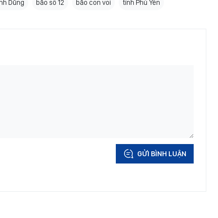
ình Dũng
bão số 12
bão con voi
tỉnh Phú Yên
GỬI BÌNH LUẬN