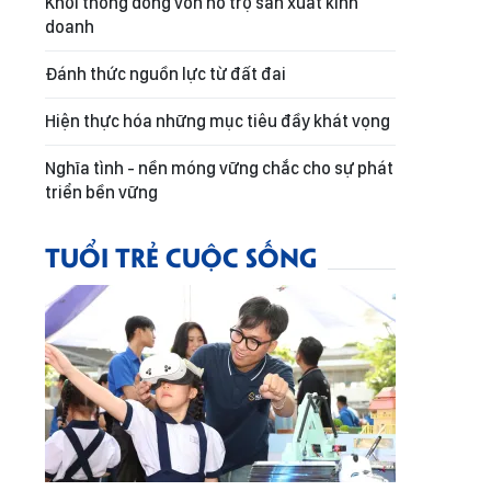
Khơi thông dòng vốn hỗ trợ sản xuất kinh
doanh
Đánh thức nguồn lực từ đất đai
Hiện thực hóa những mục tiêu đầy khát vọng
Nghĩa tình - nền móng vững chắc cho sự phát
triển bền vững
TUỔI TRẺ CUỘC SỐNG