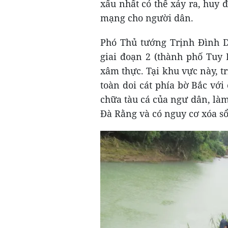
xấu nhất có thể xảy ra, huy 
mạng cho người dân.
Phó Thủ tướng Trịnh Đình 
giai đoạn 2 (thành phố Tuy 
xâm thực. Tại khu vực này, t
toàn doi cát phía bờ Bắc vớ
chữa tàu cá của ngư dân, là
Đà Rằng và có nguy cơ xóa s