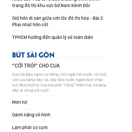
trang đô thị khu vực bờ Nam Kênh Đôi
Giữ hồn di sản giữa cơn lốc đô thị hóa - Bài 2:
Phai nhạt hồn cốt
TPHCM hướng đến quản lý số toàn diện
BÚT SÀI GÒN
“CỞI TRÓI” CHO CUA
Cua Cà Mau ngon có tiếng. Chỉ ngặt hồi trước, có chỗ
cột cua bằng dây vải, dây dừa nước ngâm bùn chắc
nụi. Mua một ký cua mà phải “cõng” thêm hai, ba lạng
dây, ai cũng xót ruột!
Món nợ
Gánh nặng vô hình
Lạm phát co cụm