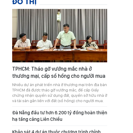
ĐÔ THỊ
TPHCM: Tháo gỡ vướng mắc nhà ở
thương mại, cấp sổ hồng cho người mua
Nhiều dự án phát triển nhà ở thương mại trên địa bàn
TPHCM đã được tháo gỡ vướng mắc, để cấp Giấy
chứng nhận quyền sử dụng đất, quyền sở hữu nhà ở
và tài sản gắn liền với đất (sổ hồng) cho người mua.
Đà Nẵng đầu tư hơn 6.200 tỷ đồng hoàn thiện
hạ tầng cảng Liên Chiểu
Khảo sát 4 dự án thuộc chương trình chỉnh