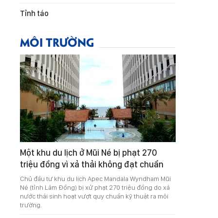
Tỉnh táo
MÔI TRƯỜNG
Một khu du lịch ở Mũi Né bị phạt 270
triệu đồng vì xả thải không đạt chuẩn
Chủ đầu tư khu du lịch Apec Mandala Wyndham Mũi
Né (tỉnh Lâm Đồng) bị xử phạt 270 triệu đồng do xả
nước thải sinh hoạt vượt quy chuẩn kỹ thuật ra môi
trường.