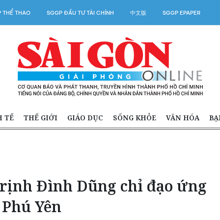
 THỂ THAO
SGGP ĐẦU TƯ TÀI CHÍNH
中文版
SGGP EPAPER
H TẾ
THẾ GIỚI
GIÁO DỤC
SỐNG KHỎE
VĂN HÓA
BẠ
rịnh Đình Dũng chỉ đạo ứng
i Phú Yên