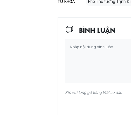
TỪ KHÓA
Phó Thủ tướng Trịnh Đ
BÌNH LUẬN
Xin vui lòng gõ tiếng Việt có dấu