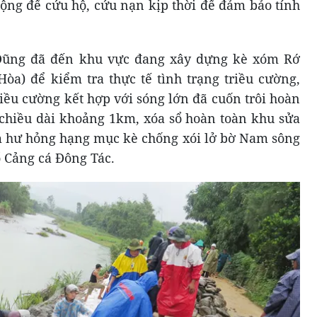
động để cứu hộ, cứu nạn kịp thời để đảm bảo tính
Dũng đã đến khu vực đang xây dựng kè xóm Rớ
Hòa) để kiểm tra thực tế tình trạng triều cường,
riều cường kết hợp với sóng lớn đã cuốn trôi hoàn
i chiều dài khoảng 1km, xóa sổ hoàn toàn khu sửa
m hư hỏng hạng mục kè chống xói lở bờ Nam sông
ổ Cảng cá Đông Tác.