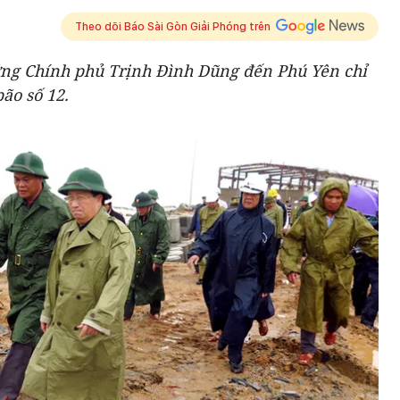
Theo dõi Báo Sài Gòn Giải Phóng trên
ớng Chính phủ Trịnh Đình Dũng đến Phú Yên chỉ
ão số 12.