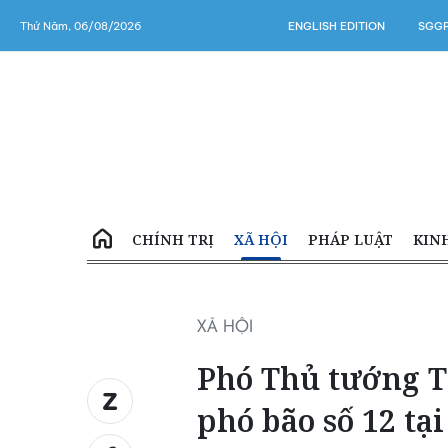
Thứ Năm, 06/08/2026
ENGLISH EDITION
SGGP
CHÍNH TRỊ
XÃ HỘI
PHÁP LUẬT
KIN
XÃ HỘI
Phó Thủ tướng T
phó bão số 12 tạ