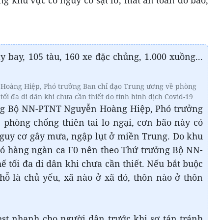
ng khu vực có nguy cơ sạt lở, mất an toàn do bão,
oàng Hiệp, Phó trưởng Ban chỉ đạo Trung ương về phòng
tối đa di dân khi chưa cần thiết do tình hình dịch Covid-19
ởng Bộ NN-PTNT Nguyễn Hoàng Hiệp, Phó trưởng
phòng chống thiên tai lo ngại, cơn bão này có
guy cơ gây mưa, ngập lụt ở miền Trung. Do khu
có hàng ngàn ca F0 nên theo Thứ trưởng Bộ NN-
ế tối đa di dân khi chưa cần thiết. Nếu bắt buộc
chỗ là chủ yếu, xã nào ở xã đó, thôn nào ở thôn
est nhanh cho người dân trước khi sơ tán tránh