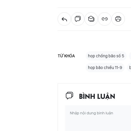
TỪ KHÓA
họp chống bão số 5
họp bão chiều 11-9
BÌNH LUẬN