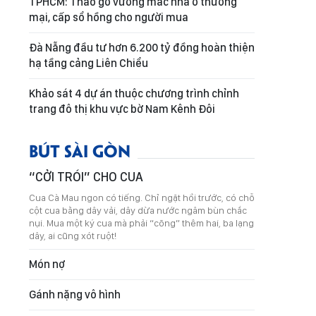
TPHCM: Tháo gỡ vướng mắc nhà ở thương
mại, cấp sổ hồng cho người mua
Đà Nẵng đầu tư hơn 6.200 tỷ đồng hoàn thiện
hạ tầng cảng Liên Chiểu
Khảo sát 4 dự án thuộc chương trình chỉnh
trang đô thị khu vực bờ Nam Kênh Đôi
BÚT SÀI GÒN
“CỞI TRÓI” CHO CUA
Cua Cà Mau ngon có tiếng. Chỉ ngặt hồi trước, có chỗ
cột cua bằng dây vải, dây dừa nước ngâm bùn chắc
nụi. Mua một ký cua mà phải “cõng” thêm hai, ba lạng
dây, ai cũng xót ruột!
Món nợ
Gánh nặng vô hình