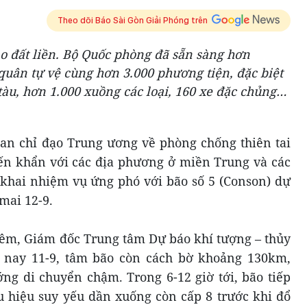
Theo dõi Báo Sài Gòn Giải Phóng trên
o đất liền. Bộ Quốc phòng đã sẵn sàng hơn
 quân tự vệ cùng hơn 3.000 phương tiện, đặc biệt
tàu, hơn 1.000 xuồng các loại, 160 xe đặc chủng…
 Ban chỉ đạo Trung ương về phòng chống thiên tai
yến khẩn với các địa phương ở miền Trung và các
 khai nhiệm vụ ứng phó với bão số 5 (Conson) dự
 mai 12-9.
iêm, Giám đốc Trung tâm Dự báo khí tượng – thủy
u nay 11-9, tâm bão còn cách bờ khoảng 130km,
ớng di chuyển chậm. Trong 6-12 giờ tới, bão tiếp
ấu hiệu suy yếu dần xuống còn cấp 8 trước khi đổ