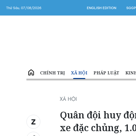
Thứ Sáu, 07/08/2026
ENGLISH EDITION
SGGP
CHÍNH TRỊ
XÃ HỘI
PHÁP LUẬT
KIN
XÃ HỘI
Quân đội huy độn
xe đặc chủng, 1.