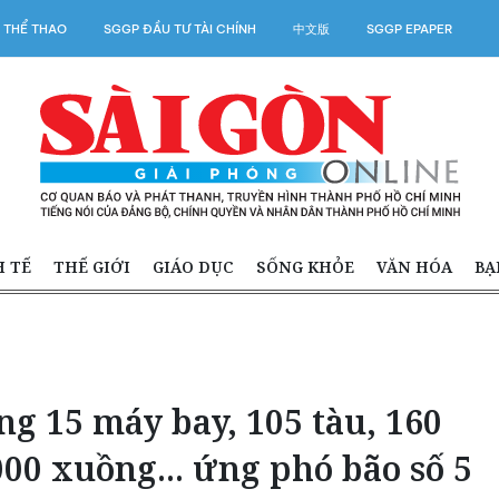
 THỂ THAO
SGGP ĐẦU TƯ TÀI CHÍNH
中文版
SGGP EPAPER
H TẾ
THẾ GIỚI
GIÁO DỤC
SỐNG KHỎE
VĂN HÓA
BẠ
g 15 máy bay, 105 tàu, 160
000 xuồng... ứng phó bão số 5