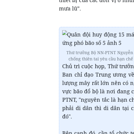
thiết bị của các đơn vị ở nhữ
mưa lũ”.
Thứ trưởng Bộ NN-PTNT Nguyễn H
chống thiên tai yêu cầu hạn chế 
Chủ trì cuộc họp, Thứ trư
Ban chỉ đạo Trung ương về 
lượng mây rất lớn nên có n
vực bão đổ bộ là nơi đang 
PTNT, "nguyên tắc là hạn ch
phải di dân thì di dân tại 
đó".
Bên cạnh đó, cần tổ chức t