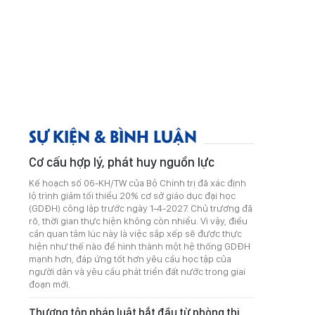
SỰ KIỆN & BÌNH LUẬN
Cơ cấu hợp lý, phát huy nguồn lực
Kế hoạch số 06-KH/TW của Bộ Chính trị đã xác định
lộ trình giảm tối thiểu 20% cơ sở giáo dục đại học
(GDĐH) công lập trước ngày 1-4-2027. Chủ trương đã
rõ, thời gian thực hiện không còn nhiều. Vì vậy, điều
cần quan tâm lúc này là việc sắp xếp sẽ được thực
hiện như thế nào để hình thành một hệ thống GDĐH
mạnh hơn, đáp ứng tốt hơn yêu cầu học tập của
người dân và yêu cầu phát triển đất nước trong giai
đoạn mới.
Thượng tôn pháp luật bắt đầu từ phòng thi