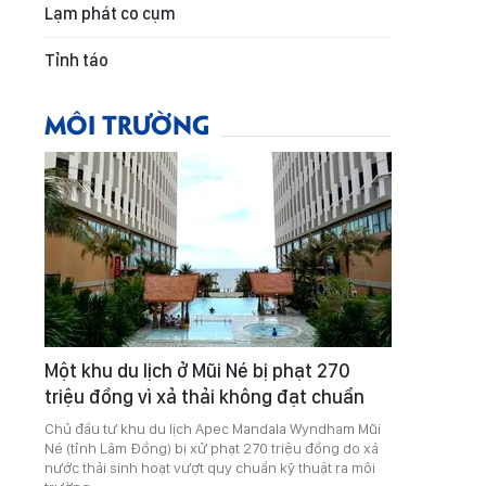
Lạm phát co cụm
Tỉnh táo
MÔI TRƯỜNG
Một khu du lịch ở Mũi Né bị phạt 270
triệu đồng vì xả thải không đạt chuẩn
Chủ đầu tư khu du lịch Apec Mandala Wyndham Mũi
Né (tỉnh Lâm Đồng) bị xử phạt 270 triệu đồng do xả
nước thải sinh hoạt vượt quy chuẩn kỹ thuật ra môi