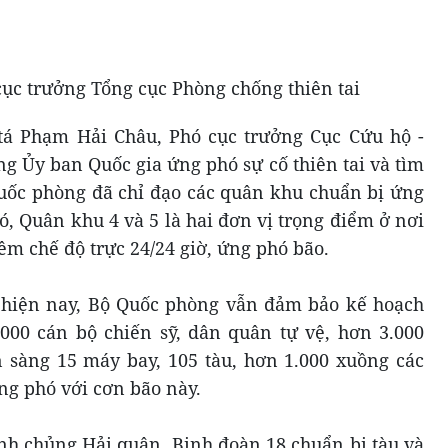
ục trưởng Tổng cục Phòng chống thiên tai
 tá Phạm Hải Châu, Phó cục trưởng Cục Cứu hộ -
g Ủy ban Quốc gia ứng phó sự cố thiên tai và tìm
uốc phòng đã chỉ đạo các quân khu chuẩn bị ứng
ó, Quân khu 4 và 5 là hai đơn vị trọng điểm ở nơi
êm chế độ trực 24/24 giờ, ứng phó bão.
 hiện nay, Bộ Quốc phòng vẫn đảm bảo kế hoạch
000 cán bộ chiến sỹ, dân quân tự vệ, hơn 3.000
n sàng 15 máy bay, 105 tàu, hơn 1.000 xuồng các
ng phó với cơn bão này.
nh chủng Hải quân, Binh đoàn 18 chuẩn bị tàu và