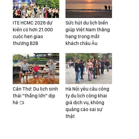
ITE HCMC 2026 dự
Sức hút du lịch biển
kiến có hơn 21.000
giúp Việt Nam thăng
cuộc hẹn giao
hạng trong mắt
thương B2B
khách châu Âu
Cần Thơ: Du lịch sinh
Hà Nội yêu cầu công
thái "thắng lớn" dịp
ty du lịch công khai
hè
giá dịch vụ, không
quảng cáo sai sự
thật