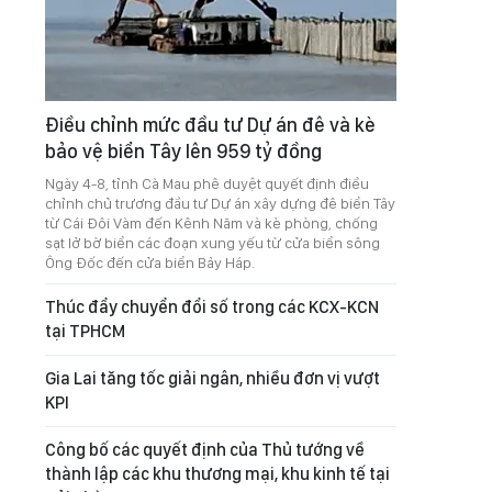
Điều chỉnh mức đầu tư Dự án đê và kè
bảo vệ biển Tây lên 959 tỷ đồng
Ngày 4-8, tỉnh Cà Mau phê duyệt quyết định điều
chỉnh chủ trương đầu tư Dự án xây dựng đê biển Tây
từ Cái Đôi Vàm đến Kênh Năm và kè phòng, chống
sạt lở bờ biển các đoạn xung yếu từ cửa biển sông
Ông Đốc đến cửa biển Bảy Háp.
Thúc đẩy chuyển đổi số trong các KCX-KCN
tại TPHCM
Gia Lai tăng tốc giải ngân, nhiều đơn vị vượt
KPI
Công bố các quyết định của Thủ tướng về
thành lập các khu thương mại, khu kinh tế tại