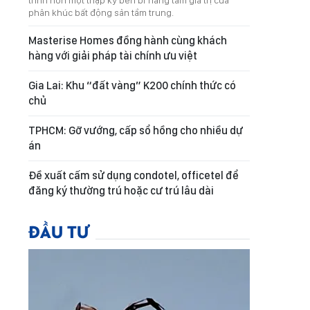
trình hơn một thập kỷ bền bỉ nâng tầm giá trị của
phân khúc bất động sản tầm trung.
Masterise Homes đồng hành cùng khách
hàng với giải pháp tài chính ưu việt
Gia Lai: Khu “đất vàng” K200 chính thức có
chủ
TPHCM: Gỡ vướng, cấp sổ hồng cho nhiều dự
án
Đề xuất cấm sử dụng condotel, officetel để
đăng ký thường trú hoặc cư trú lâu dài
ĐẦU TƯ