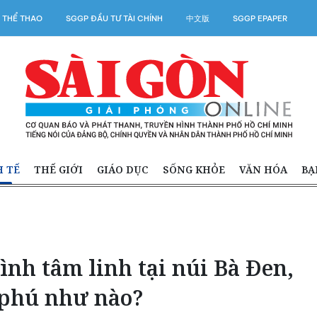
 THỂ THAO
SGGP ĐẦU TƯ TÀI CHÍNH
中文版
SGGP EPAPER
H TẾ
THẾ GIỚI
GIÁO DỤC
SỐNG KHỎE
VĂN HÓA
BẠ
ình tâm linh tại núi Bà Đen,
 phú như nào?