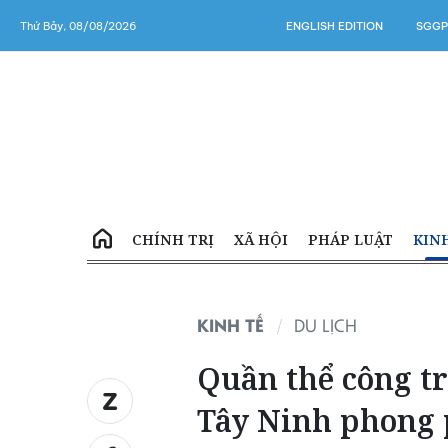
Thứ Bảy, 08/08/2026
ENGLISH EDITION
SGGP
CHÍNH TRỊ
XÃ HỘI
PHÁP LUẬT
KIN
KINH TẾ
DU LỊCH
Quần thể công tr
Tây Ninh phong