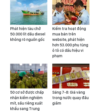
Phát hiện tàu chở
Kiểm tra hoạt động
50.000 lít dầu diesel
mua bán trên
không rõ nguồn gốc
website, phát hiện
hơn 53.000 phụ tùng
ô tô có dấu hiệu vi
phạm
50 cơ sở được chấp
Sáng 7-8: Giá vàng
nhận kiểm nghiệm
trong nước quay đầu
mít, sầu riêng xuất
giảm
khẩu sang Trung