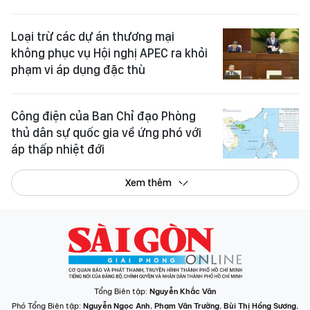
Loại trừ các dự án thương mại
không phục vụ Hội nghị APEC ra khỏi
phạm vi áp dụng đặc thù
Công điện của Ban Chỉ đạo Phòng
thủ dân sự quốc gia về ứng phó với
áp thấp nhiệt đới
Xem thêm
Tổng Biên tập:
Nguyễn Khắc Văn
Phó Tổng Biên tập:
Nguyễn Ngọc Anh
,
Phạm Văn Trường
,
Bùi Thị Hồng Sương
,
Trương Đức Nghĩa
,
Phạm Thị Vân Anh
,
Dương Văn Quang
,
Nguyễn Đức Hiển
,
Nguyễn Khắc Cường
,
Trần Gia Bảo