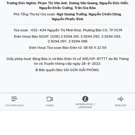
Phó Tổng Thư ký tòa soạn:
Ngô Quang Trưởng
,
Nguyễn Chiến Dũng
,
Nguyễn Phước Bình
Tòa soạn
: 432-434 Nguyễn Thị Minh Khai, Phường Bàn Cờ, TP.HCM
Điện thoại Báo SGGP
: (028) 3.9294.091, 3.9294.092, 3.9294.093,
3.9294.097, 3.9294.098
Điện thoại Tòa soạn Báo Điện tử
: 08 65 11 22 55
Giấy phép hoạt động Báo in và Báo Điện tử số 305/GP-BTTTT do Bộ Thông
tin và Truyền thông cấp ngày 28-8-2023.
© Bản quyền Báo SÀI GÒN GIẢI PHÓNG.
INFOGRAPHIC /
CHUYÊN MỤC
VIDEO
PODCAST
LONGFORM