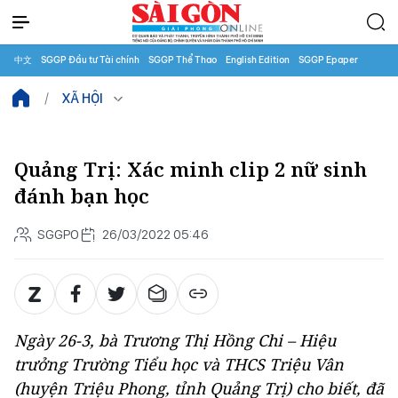
中文
SGGP Đầu tư Tài chính
SGGP Thể Thao
English Edition
SGGP Epaper
XÃ HỘI
Quảng Trị: Xác minh clip 2 nữ sinh
đánh bạn học
SGGPO
26/03/2022 05:46
Ngày 26-3, bà Trương Thị Hồng Chi – Hiệu
trưởng Trường Tiểu học và THCS Triệu Vân
(huyện Triệu Phong, tỉnh Quảng Trị) cho biết, đã