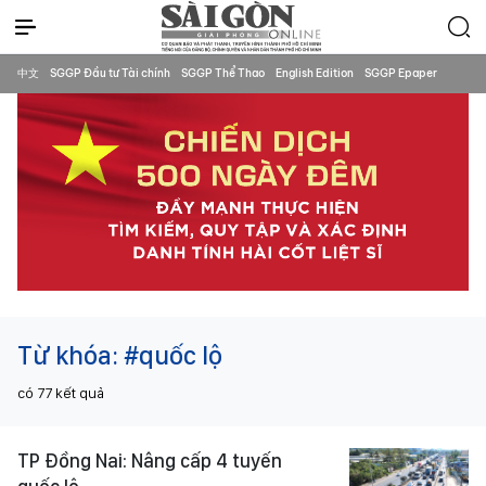
中文
SGGP Đầu tư Tài chính
SGGP Thể Thao
English Edition
SGGP Epaper
Từ khóa:
#quốc lộ
có
77
kết quả
TP Đồng Nai: Nâng cấp 4 tuyến