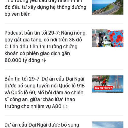
Thủ tướng yêu cầu đẩy nhanh tiến
độ đầu tư xây dựng hệ thống đường
bộ ven biển
Podcast bản tin tối 29-7: Nắng nóng
gay gắt gia tăng, có nơi trên 38 độ
C; Lần đầu tiên thị trường chứng
khoán có phiên giao dịch gần
80.000 tỷ đồng
Bản tin tối 29-7: Dự án cầu Đại Ngãi
được bổ sung tuyến nối Quốc lộ 91B
và Quốc lộ 60; Mồ hôi đẫm áo chiến
sĩ công an, giữa ‘chảo lửa’ thao
trường cho nhiệm vụ A80
Dự án cầu Đại Ngãi được bổ sung