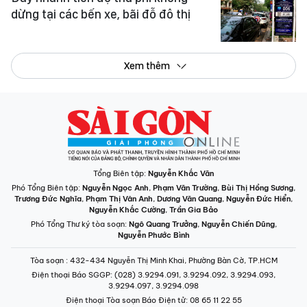
dừng tại các bến xe, bãi đỗ đô thị
Xem thêm
Tổng Biên tập:
Nguyễn Khắc Văn
Phó Tổng Biên tập:
Nguyễn Ngọc Anh
,
Phạm Văn Trường
,
Bùi Thị Hồng Sương
,
Trương Đức Nghĩa
,
Phạm Thị Vân Anh
,
Dương Văn Quang
,
Nguyễn Đức Hiển
,
Nguyễn Khắc Cường
,
Trần Gia Bảo
Phó Tổng Thư ký tòa soạn:
Ngô Quang Trưởng
,
Nguyễn Chiến Dũng
,
Nguyễn Phước Bình
Tòa soạn
: 432-434 Nguyễn Thị Minh Khai, Phường Bàn Cờ, TP.HCM
Điện thoại Báo SGGP
: (028) 3.9294.091, 3.9294.092, 3.9294.093,
3.9294.097, 3.9294.098
Điện thoại Tòa soạn Báo Điện tử
: 08 65 11 22 55