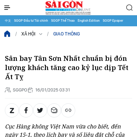
中文
SGGP Đầu tư Tài chính
SGGP Thể Thao
English Edition
SGGP Epaper
XÃ HỘI
GIAO THÔNG
Sân bay Tân Sơn Nhất chuẩn bị đón
lượng khách tăng cao kỷ lục dịp Tết
Ất Tỵ
SGGPO
16/01/2025 03:31
Cục Hàng không Việt Nam vừa cho biết, đến
ngày 15-1, theo lịch bay và số liệu đặt chỗ của