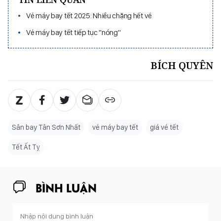
Vé máy bay tết 2025: Nhiều chặng hết vé
Vé máy bay tết tiếp tục "nóng"
BÍCH QUYÊN
Sân bay Tân Sơn Nhất
vé máy bay tết
giá vé tết
Tết Ất Tỵ
BÌNH LUẬN