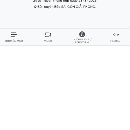
tin và Truyền thông cấp ngày 28-8-2023.
© Bản quyền Báo SÀI GÒN GIẢI PHÓNG.
INFOGRAPHIC /
CHUYÊN MỤC
VIDEO
PODCAST
LONGFORM