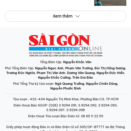
Xem thêm
Tổng Biên tập:
Nguyễn Khắc Văn
Phó Tổng Biên tập:
Nguyễn Ngọc Anh
,
Phạm Văn Trường
,
Bùi Thị Hồng Sương
,
Trương Đức Nghĩa
,
Phạm Thị Vân Anh
,
Dương Văn Quang
,
Nguyễn Đức Hiển
,
Nguyễn Khắc Cường
,
Trần Gia Bảo
Phó Tổng Thư ký tòa soạn:
Ngô Quang Trưởng
,
Nguyễn Chiến Dũng
,
Nguyễn Phước Bình
Tòa soạn
: 432-434 Nguyễn Thị Minh Khai, Phường Bàn Cờ, TP.HCM
Điện thoại Báo SGGP
: (028) 3.9294.091, 3.9294.092, 3.9294.093,
3.9294.097, 3.9294.098
Điện thoại Tòa soạn Báo Điện tử
: 08 65 11 22 55
Giấy phép hoạt động Báo in và Báo Điện tử số 305/GP-BTTTT do Bộ Thông