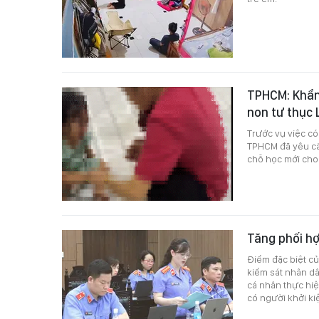
TPHCM: Khẩn 
non tư thục 
Trước vụ việc c
TPHCM đã yêu cầu
chỗ học mới cho
Tăng phối hợ
Điểm đặc biệt củ
kiểm sát nhân dâ
cá nhân thực hi
có người khởi ki