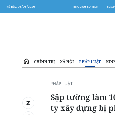
Thứ Bảy, 08/08/2026
ENGLISH EDITION
SGGP
CHÍNH TRỊ
XÃ HỘI
PHÁP LUẬT
KIN
PHÁP LUẬT
Sập tường làm 1
ty xây dựng bị p