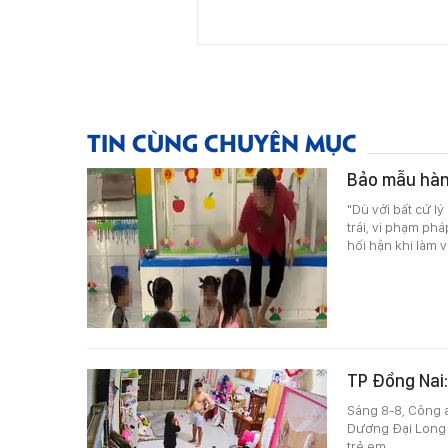
TIN CÙNG CHUYÊN MỤC
Bảo mẫu hành
"Dù với bất cứ lý
trái, vi phạm ph
hối hận khi làm v
TP Đồng Nai:
Sáng 8-8, Công a
Dương Đại Long (
trẻ em.