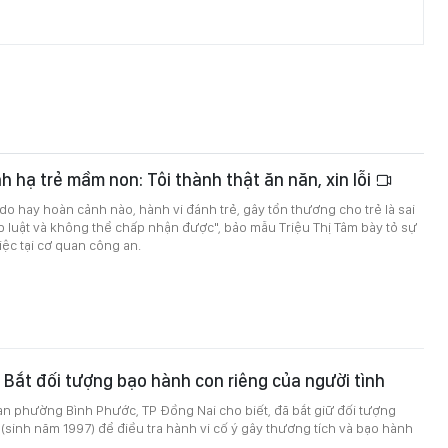
 hạ trẻ mầm non: Tôi thành thật ăn năn, xin lỗi
 do hay hoàn cảnh nào, hành vi đánh trẻ, gây tổn thương cho trẻ là sai
áp luật và không thể chấp nhận được", bảo mẫu Triệu Thị Tâm bày tỏ sự
iệc tại cơ quan công an.
 Bắt đối tượng bạo hành con riêng của người tình
n phường Bình Phước, TP Đồng Nai cho biết, đã bắt giữ đối tượng
sinh năm 1997) để điều tra hành vi cố ý gây thương tích và bạo hành