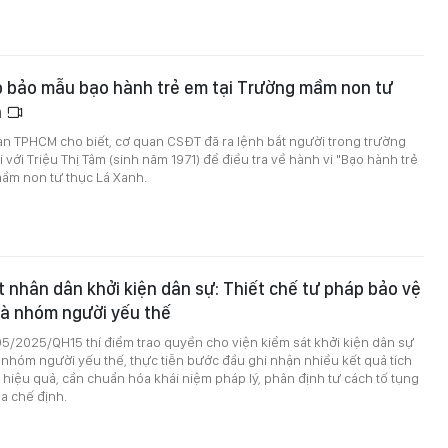
p bảo mẫu bạo hành trẻ em tại Trường mầm non tư
h
an TPHCM cho biết, cơ quan CSĐT đã ra lệnh bắt người trong trường
 với Triệu Thị Tâm (sinh năm 1971) để điều tra về hành vi "Bạo hành trẻ
mầm non tư thục Lá Xanh.
t nhân dân khởi kiện dân sự: Thiết chế tư pháp bảo vệ
 và nhóm người yếu thế
5/2025/QH15 thí điểm trao quyền cho viện kiểm sát khởi kiện dân sự
và nhóm người yếu thế, thực tiễn bước đầu ghi nhận nhiều kết quả tích
 hiệu quả, cần chuẩn hóa khái niệm pháp lý, phân định tư cách tố tụng
óa chế định.