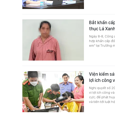
Bắt khẩn cấ
thục Lá Xan
Ngày 8-8, Công 
hợp khẩn cấp đối
em" tại Trường 
Viện kiểm sá
lợi ích công
Nghị quyết số 20
vì lợi ích công 
cực; để phát huy
và tiến tới luật h