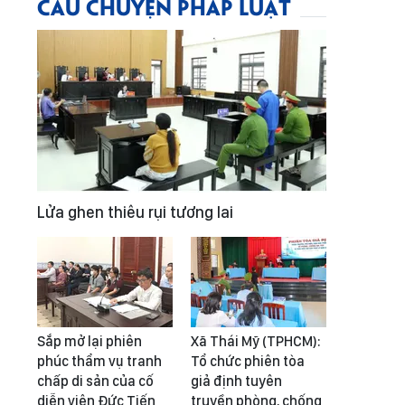
CÂU CHUYỆN PHÁP LUẬT
Lửa ghen thiêu rụi tương lai
Sắp mở lại phiên
Xã Thái Mỹ (TPHCM):
phúc thẩm vụ tranh
Tổ chức phiên tòa
chấp di sản của cố
giả định tuyên
diễn viên Đức Tiến
truyền phòng, chống