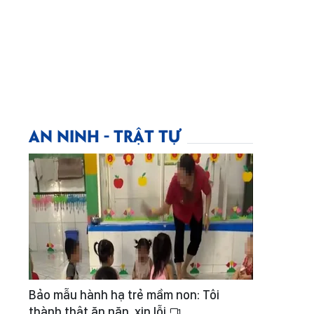
AN NINH - TRẬT TỰ
Bảo mẫu hành hạ trẻ mầm non: Tôi
thành thật ăn năn, xin lỗi