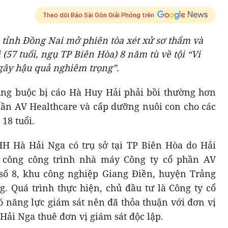
Theo dõi Báo Sài Gòn Giải Phóng trên
 tỉnh Đồng Nai mở phiên tòa xét xử sơ thẩm và
(57 tuổi, ngụ TP Biên Hòa) 8 năm tù về tội “Vi
gây hậu quả nghiêm trọng”.
ũng buộc bị cáo Hà Huy Hải phải bồi thường hơn
phần AV Healthcare và cấp dưỡng nuôi con cho các
 18 tuổi.
HH Hà Hải Nga có trụ sở tại TP Biên Hòa do Hải
i công công trình nhà máy Công ty cổ phần AV
 số 8, khu công nghiệp Giang Điền, huyện Trảng
 Quá trình thực hiện, chủ đầu tư là Công ty cổ
 năng lực giám sát nên đã thỏa thuận với đơn vị
Hải Nga thuê đơn vị giám sát độc lập.