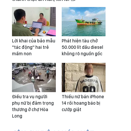
Lời khai của bảo mẫu
Phát hiện tàu chở
"tác động" hai trẻ
50.000 lít dầu diesel
mầm non
không rõ nguồn gốc
Điều tra vụ người
Thiếu nữ bán iPhone
phụ nữ bị đâm trọng
14 rồi hoang báo bị
thương ở chợ Hòa
cướp giật
Long