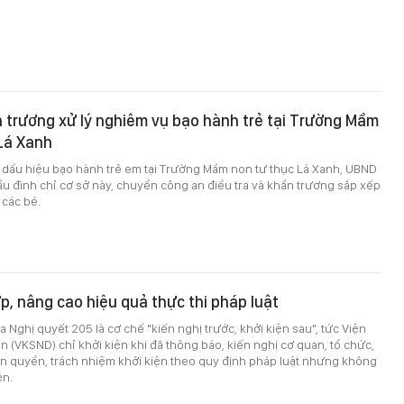
trương xử lý nghiêm vụ bạo hành trẻ tại Trường Mầm
Lá Xanh
ó dấu hiệu bạo hành trẻ em tại Trường Mầm non tư thục Lá Xanh, UBND
 đình chỉ cơ sở này, chuyển công an điều tra và khẩn trương sắp xếp
 các bé.
p, nâng cao hiệu quả thực thi pháp luật
a Nghị quyết 205 là cơ chế "kiến nghị trước, khởi kiện sau", tức Viện
n (VKSND) chỉ khởi kiện khi đã thông báo, kiến nghị cơ quan, tổ chức,
ện quyền, trách nhiệm khởi kiện theo quy định pháp luật nhưng không
ện.