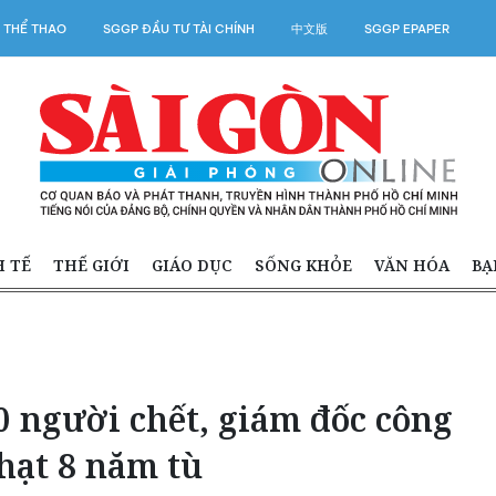
 THỂ THAO
SGGP ĐẦU TƯ TÀI CHÍNH
中文版
SGGP EPAPER
H TẾ
THẾ GIỚI
GIÁO DỤC
SỐNG KHỎE
VĂN HÓA
BẠ
0 người chết, giám đốc công
hạt 8 năm tù