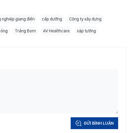
 nghiệp giang điền
cấp dưỡng
Công ty xây dựng
 công
Trảng Bom
AV Healthcare
sập tường
GỬI BÌNH LUẬN