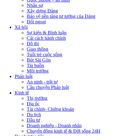
Nhân sự
Xây dựng Đảng
Bảo vệ nền tảng tư tưởng của Đảng
Đối ngoại
Xã hội
Sự kiện & Bình luận
Cải cách hành chính
Đô thị
Giao thông
Tuổi trẻ cuộc sống
Bút Sài Gòn
Tin buồn
Môi trường
Pháp luật
An ninh - trật tự
Câu chuyện Pháp luật
Kinh tế
Thị trường
Địa ốc
Tài chính- Chứng khoán
Du lịch
Đầu tư
Doanh nghiệp - Doanh nhân
Chuyển động kinh tế & Đời sống 24H