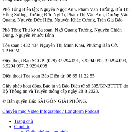
Phó Tổng Biên tập:
Nguyễn Ngọc Anh
,
Phạm Văn Trường
,
Bùi Thị
Hồng Sương
,
Trương Đức Nghĩa
,
Phạm Thị Vân Anh
,
Dương Văn
Quang
,
Nguyễn Đức Hiển
,
Nguyễn Khắc Cường
,
Trần Gia Bảo
Phó Tổng Thư ký tòa soạn:
Ngô Quang Trưởng
,
Nguyễn Chiến
Dũng
,
Nguyễn Phước Bình
Tòa soạn
: 432-434 Nguyễn Thị Minh Khai, Phường Bàn Cờ,
TP.HCM
Điện thoại Báo SGGP
: (028) 3.9294.091, 3.9294.092, 3.9294.093,
3.9294.097, 3.9294.098
Điện thoại Tòa soạn Báo Điện tử
: 08 65 11 22 55
Giấy phép hoạt động Báo in và Báo Điện tử số 305/GP-BTTTT do
Bộ Thông tin và Truyền thông cấp ngày 28-8-2023.
© Bản quyền Báo SÀI GÒN GIẢI PHÓNG.
Chuyên mục
Video
Infographic / Longform
Podcast
Trang chủ
Chính trị
Quốc phòng – an ninh