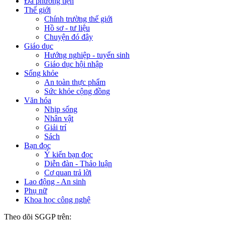
Đa phương tiện
Thế giới
Chính trường thế giới
Hồ sơ - tư liệu
Chuyện đó đây
Giáo dục
Hướng nghiệp - tuyển sinh
Giáo dục hội nhập
Sống khỏe
An toàn thực phẩm
Sức khỏe cộng đồng
Văn hóa
Nhịp sống
Nhân vật
Giải trí
Sách
Bạn đọc
Ý kiến bạn đọc
Diễn đàn - Thảo luận
Cơ quan trả lời
Lao động - An sinh
Phụ nữ
Khoa học công nghệ
Theo dõi SGGP trên: