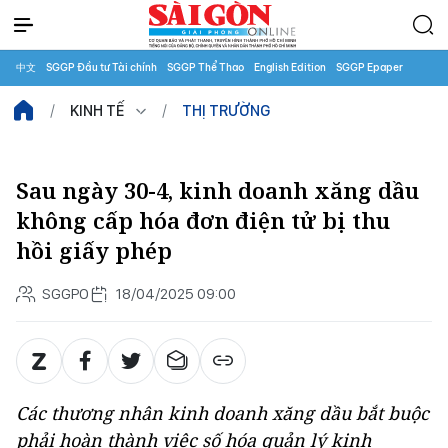
中文
SGGP Đầu tư Tài chính
SGGP Thể Thao
English Edition
SGGP Epaper
KINH TẾ
THỊ TRƯỜNG
Sau ngày 30-4, kinh doanh xăng dầu
không cấp hóa đơn điện tử bị thu
hồi giấy phép
SGGPO
18/04/2025 09:00
Các thương nhân kinh doanh xăng dầu bắt buộc
phải hoàn thành việc số hóa quản lý kinh