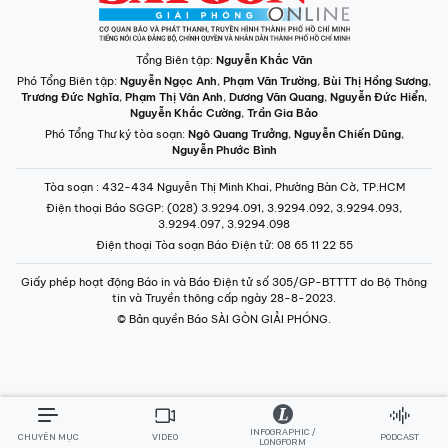
Tổng Biên tập:
Nguyễn Khắc Văn
Phó Tổng Biên tập:
Nguyễn Ngọc Anh
,
Phạm Văn Trường
,
Bùi Thị Hồng Sương
,
Trương Đức Nghĩa
,
Phạm Thị Vân Anh
,
Dương Văn Quang
,
Nguyễn Đức Hiển
,
Nguyễn Khắc Cường
,
Trần Gia Bảo
Phó Tổng Thư ký tòa soạn:
Ngô Quang Trưởng
,
Nguyễn Chiến Dũng
,
Nguyễn Phước Bình
Tòa soạn
: 432-434 Nguyễn Thị Minh Khai, Phường Bàn Cờ, TP.HCM
Điện thoại Báo SGGP
: (028) 3.9294.091, 3.9294.092, 3.9294.093,
3.9294.097, 3.9294.098
Điện thoại Tòa soạn Báo Điện tử
: 08 65 11 22 55
Giấy phép hoạt động Báo in và Báo Điện tử số 305/GP-BTTTT do Bộ Thông
tin và Truyền thông cấp ngày 28-8-2023.
© Bản quyền Báo SÀI GÒN GIẢI PHÓNG.
INFOGRAPHIC /
CHUYÊN MỤC
VIDEO
PODCAST
LONGFORM