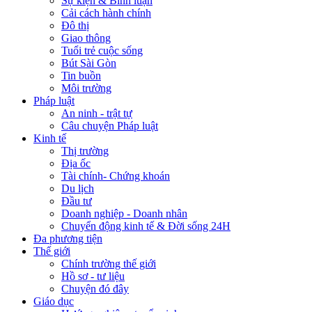
Sự kiện & Bình luận
Cải cách hành chính
Đô thị
Giao thông
Tuổi trẻ cuộc sống
Bút Sài Gòn
Tin buồn
Môi trường
Pháp luật
An ninh - trật tự
Câu chuyện Pháp luật
Kinh tế
Thị trường
Địa ốc
Tài chính- Chứng khoán
Du lịch
Đầu tư
Doanh nghiệp - Doanh nhân
Chuyển động kinh tế & Đời sống 24H
Đa phương tiện
Thế giới
Chính trường thế giới
Hồ sơ - tư liệu
Chuyện đó đây
Giáo dục