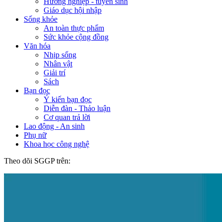
Hướng nghiệp - tuyển sinh
Giáo dục hội nhập
Sống khỏe
An toàn thực phẩm
Sức khỏe cộng đồng
Văn hóa
Nhịp sống
Nhân vật
Giải trí
Sách
Bạn đọc
Ý kiến bạn đọc
Diễn đàn - Thảo luận
Cơ quan trả lời
Lao động - An sinh
Phụ nữ
Khoa học công nghệ
Theo dõi SGGP trên: