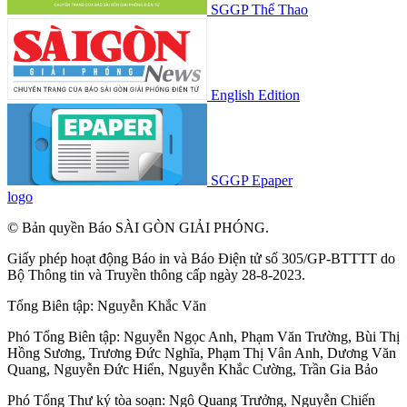
SGGP Thể Thao
English Edition
SGGP Epaper
logo
© Bản quyền Báo SÀI GÒN GIẢI PHÓNG.
Giấy phép hoạt động Báo in và Báo Điện tử số 305/GP-BTTTT do
Bộ Thông tin và Truyền thông cấp ngày 28-8-2023.
Tổng Biên tập:
Nguyễn Khắc Văn
Phó Tổng Biên tập:
Nguyễn Ngọc Anh
,
Phạm Văn Trường
,
Bùi Thị
Hồng Sương
,
Trương Đức Nghĩa
,
Phạm Thị Vân Anh
,
Dương Văn
Quang
,
Nguyễn Đức Hiển
,
Nguyễn Khắc Cường
,
Trần Gia Bảo
Phó Tổng Thư ký tòa soạn:
Ngô Quang Trưởng
,
Nguyễn Chiến