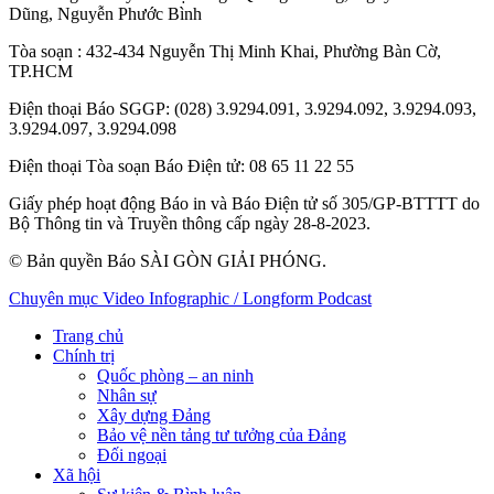
Dũng
,
Nguyễn Phước Bình
Tòa soạn
: 432-434 Nguyễn Thị Minh Khai, Phường Bàn Cờ,
TP.HCM
Điện thoại Báo SGGP
: (028) 3.9294.091, 3.9294.092, 3.9294.093,
3.9294.097, 3.9294.098
Điện thoại Tòa soạn Báo Điện tử
: 08 65 11 22 55
Giấy phép hoạt động Báo in và Báo Điện tử số 305/GP-BTTTT do
Bộ Thông tin và Truyền thông cấp ngày 28-8-2023.
© Bản quyền Báo SÀI GÒN GIẢI PHÓNG.
Chuyên mục
Video
Infographic / Longform
Podcast
Trang chủ
Chính trị
Quốc phòng – an ninh
Nhân sự
Xây dựng Đảng
Bảo vệ nền tảng tư tưởng của Đảng
Đối ngoại
Xã hội