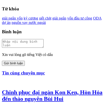
Từ khóa
giải ngân vốn
kỷ cương
siết chặt
giải ngân
vốn đầu tư công
ODA
dự án
nguồn vay nước ngoài
Bình luận
Xin vui lòng gõ tiếng Việt có dấu
Gửi bình luận
Tin cùng chuyên mục
Chinh phục đại ngàn Kon Ken, Hòn Hỏa
đến thảo nguyên Bùi Hui