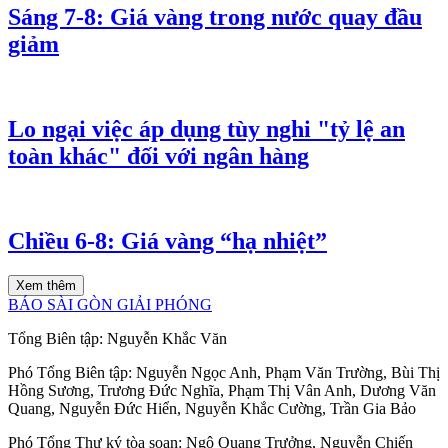
Sáng 7-8: Giá vàng trong nước quay đầu
giảm
Lo ngại việc áp dụng tùy nghi "tỷ lệ an
toàn khác" đối với ngân hàng
Chiều 6-8: Giá vàng “hạ nhiệt”
Xem thêm
BÁO SÀI GÒN GIẢI PHÓNG
Tổng Biên tập:
Nguyễn Khắc Văn
Phó Tổng Biên tập:
Nguyễn Ngọc Anh
,
Phạm Văn Trường
,
Bùi Thị
Hồng Sương
,
Trương Đức Nghĩa
,
Phạm Thị Vân Anh
,
Dương Văn
Quang
,
Nguyễn Đức Hiển
,
Nguyễn Khắc Cường
,
Trần Gia Bảo
Phó Tổng Thư ký tòa soạn:
Ngô Quang Trưởng
,
Nguyễn Chiến