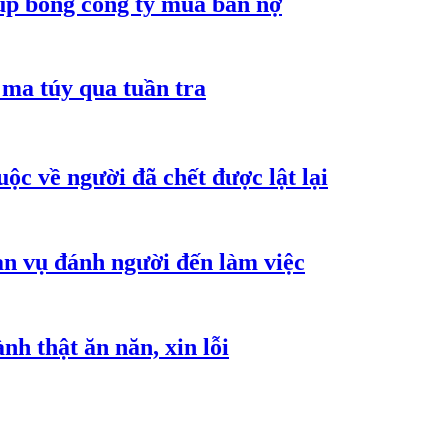
núp bóng công ty mua bán nợ
ma túy qua tuần tra
ộc về người đã chết được lật lại
an vụ đánh người đến làm việc
h thật ăn năn, xin lỗi