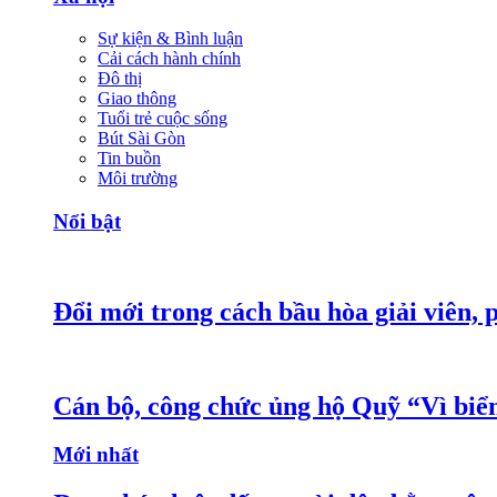
Sự kiện & Bình luận
Cải cách hành chính
Đô thị
Giao thông
Tuổi trẻ cuộc sống
Bút Sài Gòn
Tin buồn
Môi trường
Nổi bật
Đổi mới trong cách bầu hòa giải viên, 
Cán bộ, công chức ủng hộ Quỹ “Vì bi
Mới nhất