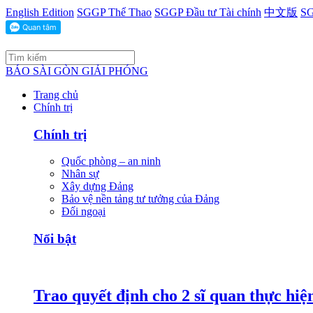
English Edition
SGGP Thể Thao
SGGP Đầu tư Tài chính
中文版
SG
BÁO SÀI GÒN GIẢI PHÓNG
Trang chủ
Chính trị
Chính trị
Quốc phòng – an ninh
Nhân sự
Xây dựng Đảng
Bảo vệ nền tảng tư tưởng của Đảng
Đối ngoại
Nổi bật
Trao quyết định cho 2 sĩ quan thực hiệ