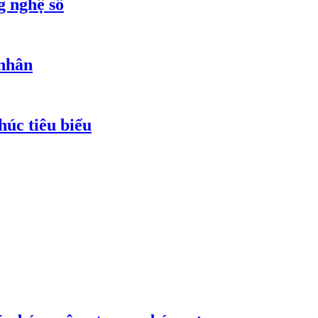
g nghệ số
 nhân
húc tiêu biểu