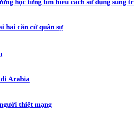
ường học từng tìm hiểu cách sử dụng súng t
ai hai căn cứ quân sự
n
udi Arabia
 người thiệt mạng