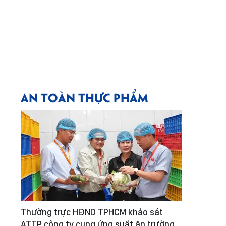
AN TOÀN THỰC PHẨM
Thường trực HĐND TPHCM khảo sát
ATTP công ty cung ứng suất ăn trường