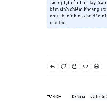
các dị tật của bàn tay (sau
bẩm sinh chiếm khoảng 1/2.
như chỉ dính da cho đến dí
một lúc.
TỪ KHÓA
Đà Nẵng
bệnh viện 