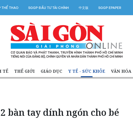
 THỂ THAO
SGGP ĐẦU TƯ TÀI CHÍNH
中文版
SGGP EPAPER
H TẾ
THẾ GIỚI
GIÁO DỤC
Y TẾ - SỨC KHỎE
VĂN HÓA
2 bàn tay dính ngón cho bé