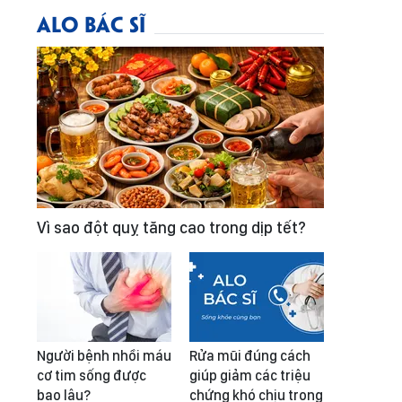
ALO BÁC SĨ
Vì sao đột quỵ tăng cao trong dịp tết?
Người bệnh nhồi máu
Rửa mũi đúng cách
cơ tim sống được
giúp giảm các triệu
bao lâu?
chứng khó chịu trong