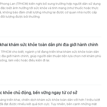
hong Lan (TPHCM) kiến nghị bổ sung trường hợp người dân sử dụng
đặc biệt ảnh hưởng tới sức khỏe và tính mạng (như thuốc hoặc thực
iả, không bảo đảm chất lượng nhưng lại được cơ quan nhà nước cấp
 đối tượng được bồi thường.
khai khám sức khỏe toàn dân phi địa giới hành chính
ế TPHCM cho biết, ngành y tế đang triển khai khám sức khỏe toàn dân
địa giới hành chính, giúp người dân thuận tiện lựa chọn nơi khám phù
sống, làm việc hoặc điều kiện đi lại.
c khỏe chủ động, bền vững ngay từ cơ sở
háng triển khai, chiến dịch khám sức khỏe toàn dân với hơn 1 triệu lượt
đã đạt được nhiều kết quả tích cực. Tuy nhiên, bên cạnh những mặt