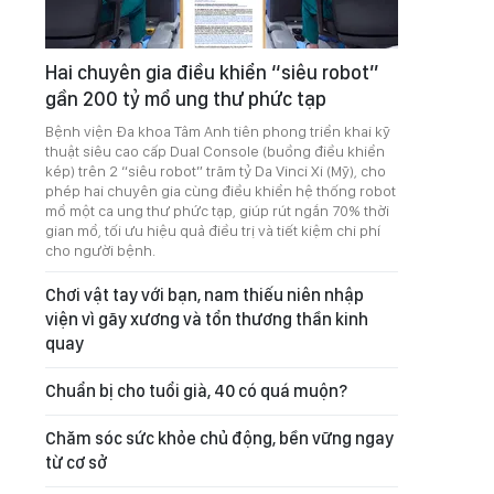
Hai chuyên gia điều khiển “siêu robot”
gần 200 tỷ mổ ung thư phức tạp
Bệnh viện Đa khoa Tâm Anh tiên phong triển khai kỹ
thuật siêu cao cấp Dual Console (buồng điều khiển
kép) trên 2 “siêu robot” trăm tỷ Da Vinci Xi (Mỹ), cho
phép hai chuyên gia cùng điều khiển hệ thống robot
mổ một ca ung thư phức tạp, giúp rút ngắn 70% thời
gian mổ, tối ưu hiệu quả điều trị và tiết kiệm chi phí
cho người bệnh.
Chơi vật tay với bạn, nam thiếu niên nhập
viện vì gãy xương và tổn thương thần kinh
quay
Chuẩn bị cho tuổi già, 40 có quá muộn?
Chăm sóc sức khỏe chủ động, bền vững ngay
từ cơ sở