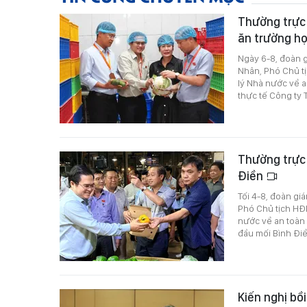
Thường trực
ăn trường h
Ngày 6-8, đoàn 
Nhân, Phó Chủ t
lý Nhà nước về a
thực tế Công ty
Thường trực
Điền
Tối 4-8, đoàn g
Phó Chủ tịch HĐ
nước về an toàn
đầu mối Bình Đi
Kiến nghị bồ