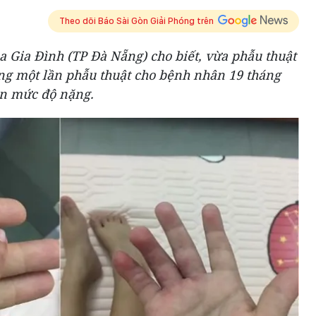
Theo dõi Báo Sài Gòn Giải Phóng trên
 Gia Đình (TP Đà Nẵng) cho biết, vừa phẫu thuật
ong một lần phẫu thuật cho bệnh nhân 19 tháng
ón mức độ nặng.