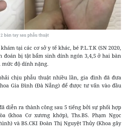
2 bàn tay sau phẫu thuật
hám tại các cơ sở y tế khác, bé P.L.T.K (SN 2020,
 đoán bị tật bẩm sinh dính ngón 3,4,5 ở hai bàn
vì mức độ dính nặng.
hải chịu phẫu thuật nhiều lần, gia đình đã đưa
hoa Gia Đình (Đà Nẵng) để được tư vấn vào đầu
đã diễn ra thành công sau 5 tiếng bởi sự phối hợp
òa (khoa Cơ xương khớp), Ths.BS. Phạm Ngọc
hình) và BS.CKI Đoàn Thị Nguyệt Thủy (Khoa gây