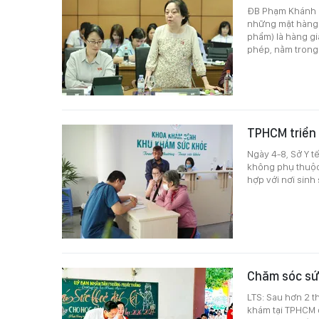
ĐB Phạm Khánh P
những mặt hàng 
phẩm) là hàng g
phép, nằm trong
TPHCM triển 
Ngày 4-8, Sở Y t
không phụ thuộc 
hợp với nơi sinh 
Chăm sóc sứ
LTS: Sau hơn 2 t
khám tại TPHCM 