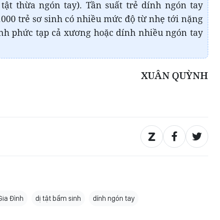
 tật thừa ngón tay). Tần suất trẻ dính ngón tay
000 trẻ sơ sinh có nhiều mức độ từ nhẹ tới nặng
nh phức tạp cả xương hoặc dính nhiều ngón tay
XUÂN QUỲNH
Gia Đình
dị tật bẩm sinh
dính ngón tay