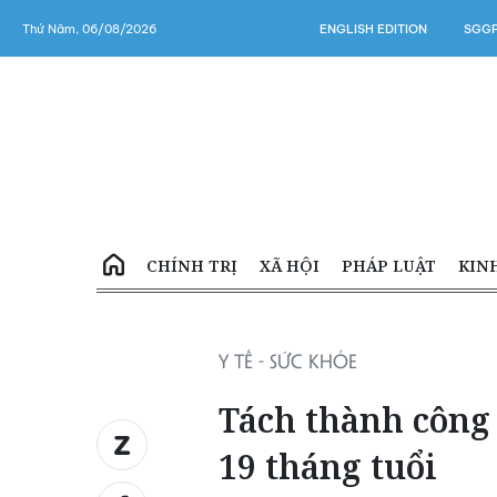
Thứ Năm, 06/08/2026
ENGLISH EDITION
SGGP
CHÍNH TRỊ
XÃ HỘI
PHÁP LUẬT
KIN
Y TẾ - SỨC KHỎE
Tách thành công 
19 tháng tuổi