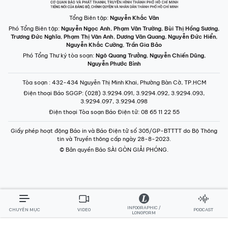
Tổng Biên tập:
Nguyễn Khắc Văn
Phó Tổng Biên tập:
Nguyễn Ngọc Anh
,
Phạm Văn Trường
,
Bùi Thị Hồng Sương
,
Trương Đức Nghĩa
,
Phạm Thị Vân Anh
,
Dương Văn Quang
,
Nguyễn Đức Hiển
,
Nguyễn Khắc Cường
,
Trần Gia Bảo
Phó Tổng Thư ký tòa soạn:
Ngô Quang Trưởng
,
Nguyễn Chiến Dũng
,
Nguyễn Phước Bình
Tòa soạn
: 432-434 Nguyễn Thị Minh Khai, Phường Bàn Cờ, TP.HCM
Điện thoại Báo SGGP
: (028) 3.9294.091, 3.9294.092, 3.9294.093,
3.9294.097, 3.9294.098
Điện thoại Tòa soạn Báo Điện tử
: 08 65 11 22 55
Giấy phép hoạt động Báo in và Báo Điện tử số 305/GP-BTTTT do Bộ Thông
tin và Truyền thông cấp ngày 28-8-2023.
© Bản quyền Báo SÀI GÒN GIẢI PHÓNG.
INFOGRAPHIC /
CHUYÊN MỤC
VIDEO
PODCAST
LONGFORM