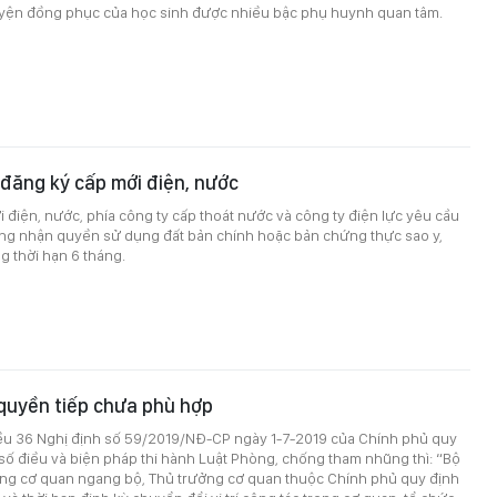
yện đồng phục của học sinh được nhiều bậc phụ huynh quan tâm.
 đăng ký cấp mới điện, nước
 điện, nước, phía công ty cấp thoát nước và công ty điện lực yêu cầu
ứng nhận quyền sử dụng đất bản chính hoặc bản chứng thực sao y,
 thời hạn 6 tháng.
quyền tiếp chưa phù hợp
ều 36 Nghị định số 59/2019/NĐ-CP ngày 1-7-2019 của Chính phủ quy
t số điều và biện pháp thi hành Luật Phòng, chống tham nhũng thì: “Bộ
ởng cơ quan ngang bộ, Thủ trưởng cơ quan thuộc Chính phủ quy định