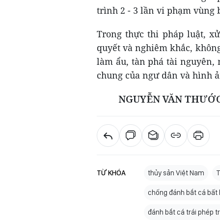
trình 2 - 3 lần vi phạm vùn
Trong thực thi pháp luật, x
quyết và nghiêm khắc, không
làm ẩu, tàn phá tài nguyên,
chung của ngư dân và hình ản
NGUYỄN VĂN THƯỚC (
TỪ KHÓA
thủy sản Việt Nam
T
chống đánh bắt cá bất
đánh bắt cá trái phép t