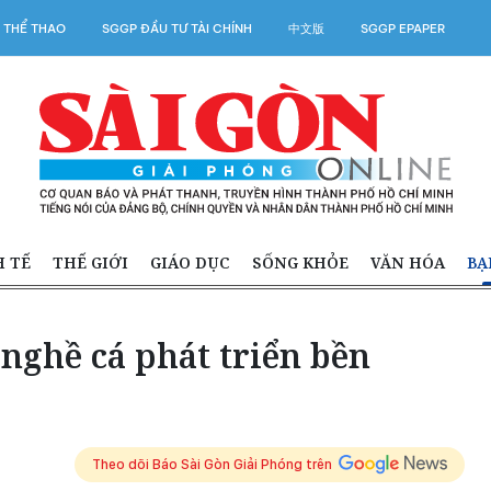
 THỂ THAO
SGGP ĐẦU TƯ TÀI CHÍNH
中文版
SGGP EPAPER
H TẾ
THẾ GIỚI
GIÁO DỤC
SỐNG KHỎE
VĂN HÓA
BẠ
 nghề cá phát triển bền
Theo dõi Báo Sài Gòn Giải Phóng trên