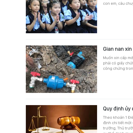
con em, câu chu
Gian nan xin
Muốn xin cấp mới
phải có giấy ch
công chứng trong
Quy định ủy 
Theo khoản 1 Đi
định chi tiết mộ
trưởng, Thủ trư