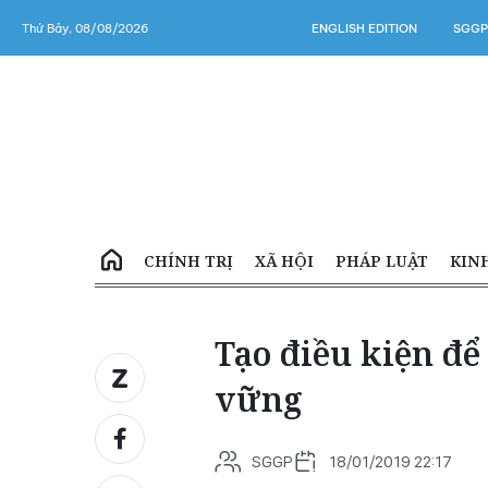
Thứ Bảy, 08/08/2026
ENGLISH EDITION
SGGP
CHÍNH TRỊ
XÃ HỘI
PHÁP LUẬT
KIN
Tạo điều kiện để
vững
SGGP
18/01/2019 22:17