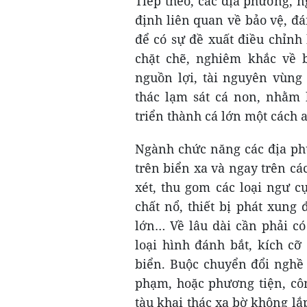
Tiếp theo, các địa phương, 
định liên quan về bảo vệ, đá
để có sự đề xuất điều chỉnh
chặt chẽ, nghiêm khắc về b
nguồn lợi, tài nguyên vùng
thác lạm sát cá non, nhằm 
triển thành cá lớn một cách 
Ngành chức năng các địa ph
trên biển xa và ngay trên các
xét, thu gom các loại ngư c
chất nổ, thiết bị phát xung 
lớn… Về lâu dài cần phải có
loại hình đánh bắt, kích c
biển. Buộc chuyển đổi nghề 
phạm, hoặc phương tiện, cô
tàu khai thác xa bờ không lắp