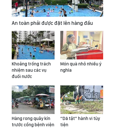
An toàn phải được đặt lên hàng đầu
Khoảng trống trách
Món quà nhỏ nhiều ý
nhiệm sau các vụ
nghĩa
đuối nước
Hàng rong quây kín
“Dã tật” hành vi tùy
trước cổng bệnh viện
tiện