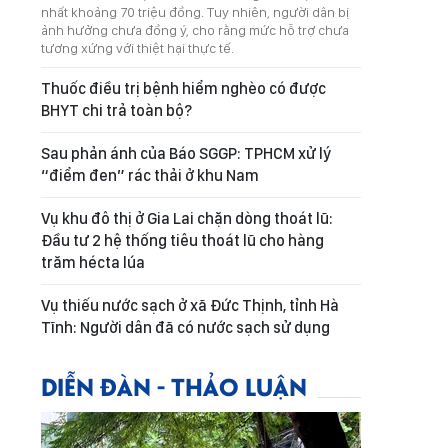
nhất khoảng 70 triệu đồng. Tuy nhiên, người dân bị
ảnh hưởng chưa đồng ý, cho rằng mức hỗ trợ chưa
tương xứng với thiệt hại thực tế.
Thuốc điều trị bệnh hiểm nghèo có được
BHYT chi trả toàn bộ?
Sau phản ánh của Báo SGGP: TPHCM xử lý
“điểm đen” rác thải ở khu Nam
Vụ khu đô thị ở Gia Lai chặn dòng thoát lũ:
Đầu tư 2 hệ thống tiêu thoát lũ cho hàng
trăm hécta lúa
Vụ thiếu nước sạch ở xã Đức Thịnh, tỉnh Hà
Tĩnh: Người dân đã có nước sạch sử dụng
DIỄN ĐÀN - THẢO LUẬN