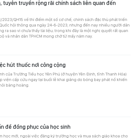
, tuyên truyền rộng rãi chính sách liên quan đến
/2023/QH15 về thí điểm một số cơ chế, chính sách đặc thù phát triển
uốc hội thông qua ngày 24-6-2023, nhưng đến nay nhiều người dân
g ra sao vì chưa thấy tài liệu; trong khi đây là một nghị quyết rất quan
 bộ và nhân dân TPHCM mong chờ từ mấy năm nay.
ệc hút thuốc nơi công cộng
inh của Trường Tiểu học Yên Phú (ở huyện Yên Định, tỉnh Thanh Hóa)
p viện cấp cứu ngay tại buổi lễ khai giảng do bóng bay phát nổ khiến
hỏi bàng hoàng.
ấn đề đồng phục của học sinh
m học mới, ngoài việc đăng ký trường học và mua sách giáo khoa cho