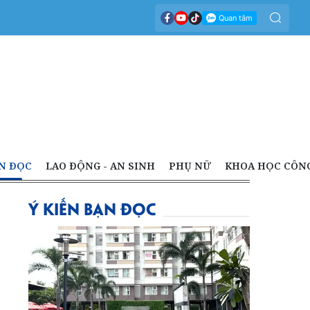
N ĐỌC
LAO ĐỘNG - AN SINH
PHỤ NỮ
KHOA HỌC CÔN
Ý KIẾN BẠN ĐỌC