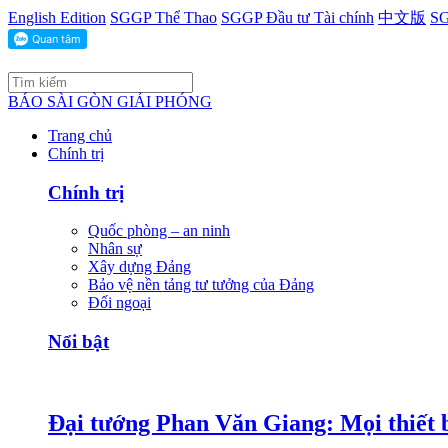
English Edition
SGGP Thể Thao
SGGP Đầu tư Tài chính
中文版
SG
BÁO SÀI GÒN GIẢI PHÓNG
Trang chủ
Chính trị
Chính trị
Quốc phòng – an ninh
Nhân sự
Xây dựng Đảng
Bảo vệ nền tảng tư tưởng của Đảng
Đối ngoại
Nổi bật
Đại tướng Phan Văn Giang: Mọi thiết b