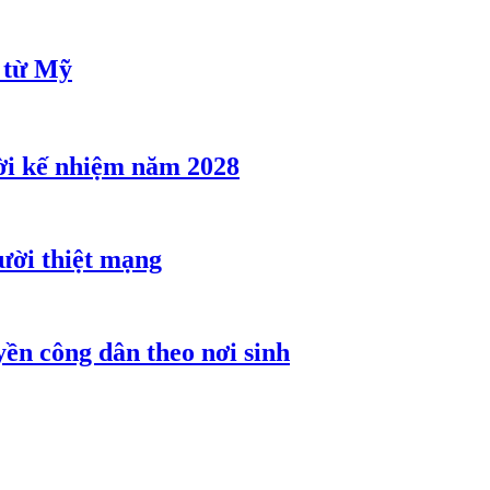
u từ Mỹ
ời kế nhiệm năm 2028
gười thiệt mạng
ền công dân theo nơi sinh