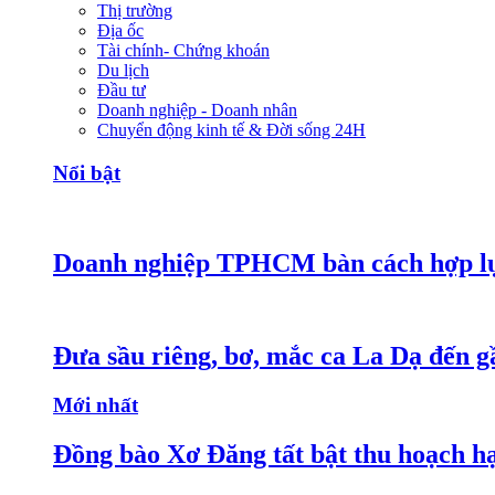
Thị trường
Địa ốc
Tài chính- Chứng khoán
Du lịch
Đầu tư
Doanh nghiệp - Doanh nhân
Chuyển động kinh tế & Đời sống 24H
Nổi bật
Doanh nghiệp TPHCM bàn cách hợp lực
Đưa sầu riêng, bơ, mắc ca La Dạ đến g
Mới nhất
Đồng bào Xơ Đăng tất bật thu hoạch h