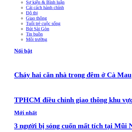
Sự kiện & Bình luận
Cải cách hành chính
Đô thị
Giao thông
Tuổi trẻ cuộc sống
Bút Sài Gòn
Tin buồn
Môi trường
Nổi bật
Cháy hai căn nhà trong đêm ở Cà Mau
TPHCM điều chỉnh giao thông khu vực
Mới nhất
3 người bị sóng cuốn mất tích tại Mũi