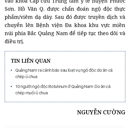
vào khoa Cấp cứu Trung tâm y tế huyện Phước
Sơn. Hồ Văn Q. được chẩn đoán ngộ độc thực
phẩm/viêm dạ dày. Sau đó được truyền dịch và
chuyển lên Bệnh viện Đa khoa khu vực miền
núi phía Bắc Quảng Nam để tiếp tục theo dõi và
điều trị.
TIN LIÊN QUAN
Quảng Nam ra cảnh báo sau loạt vụ ngộ độc do ăn cá
chép ủ chua
10 người ngộ độc Botulinum ở Quảng Nam: Do ăn cá
chép muối ủ chua
NGUYỄN CƯỜNG