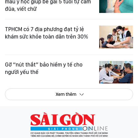
màu y học giúp bé gái 5 tuổi tự cầm
đũa, viết chữ
TPHCM có 7 địa phương đạt tỷ lệ
khám sức khỏe toàn dân trên 30%
Gỡ “nút thắt” bảo hiểm y tế cho
người yếu thế
Xem thêm