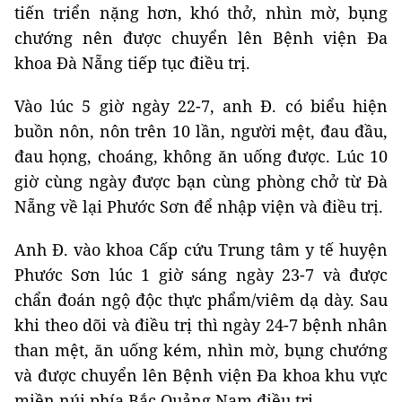
tiến triển nặng hơn, khó thở, nhìn mờ, bụng
chướng nên được chuyển lên Bệnh viện Đa
khoa Đà Nẵng tiếp tục điều trị.
Vào lúc 5 giờ ngày 22-7, anh Đ. có biểu hiện
buồn nôn, nôn trên 10 lần, người mệt, đau đầu,
đau họng, choáng, không ăn uống được. Lúc 10
giờ cùng ngày được bạn cùng phòng chở từ Đà
Nẵng về lại Phước Sơn để nhập viện và điều trị.
Anh Đ. vào khoa Cấp cứu Trung tâm y tế huyện
Phước Sơn lúc 1 giờ sáng ngày 23-7 và được
chẩn đoán ngộ độc thực phẩm/viêm dạ dày. Sau
khi theo dõi và điều trị thì ngày 24-7 bệnh nhân
than mệt, ăn uống kém, nhìn mờ, bụng chướng
và được chuyển lên Bệnh viện Đa khoa khu vực
miền núi phía Bắc Quảng Nam điều trị.