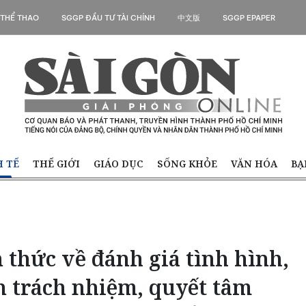
 THỂ THAO
SGGP ĐẦU TƯ TÀI CHÍNH
中文版
SGGP EPAPER
H TẾ
THẾ GIỚI
GIÁO DỤC
SỐNG KHỎE
VĂN HÓA
BẠ
thức về đánh giá tình hình,
n trách nhiệm, quyết tâm