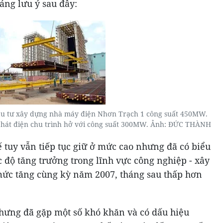
áng lưu ý sau đây:
ầu tư xây dựng nhà máy điện Nhơn Trạch 1 công suất 450MW.
phát điện chu trình hở với công suất 300MW. Ảnh: ĐỨC THÀNH
ế tuy vẫn tiếp tục giữ ở mức cao nhưng đã có biểu
c độ tăng trưởng trong lĩnh vực công nghiệp - xây
ức tăng cùng kỳ năm 2007, tháng sau thấp hơn
nhưng đã gặp một số khó khăn và có dấu hiệu