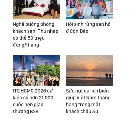
Nghề buồng phòng
Hồi sinh rừng san hô
khách sạn: Thu nhập
ở Côn Đảo
có thể 50 triệu
đồng/tháng
ITE HCMC 2026 dự
Sức hút du lịch biển
kiến có hơn 21.000
giúp Việt Nam thăng
cuộc hẹn giao
hạng trong mắt
thương B2B
khách châu Âu