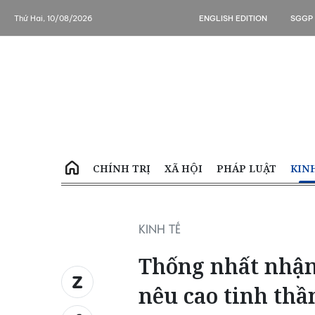
Thứ Hai, 10/08/2026
ENGLISH EDITION
SGGP
CHÍNH TRỊ
XÃ HỘI
PHÁP LUẬT
KIN
KINH TẾ
Thống nhất nhận 
nêu cao tinh thầ