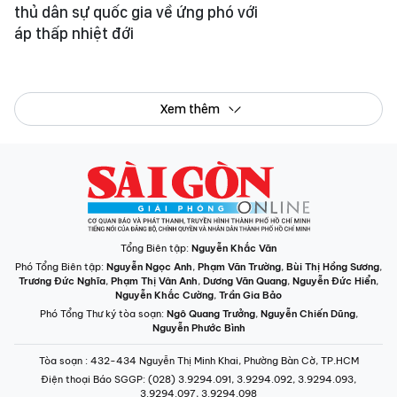
Tổng Biên tập:
Nguyễn Khắc Văn
Phó Tổng Biên tập:
Nguyễn Ngọc Anh
,
Phạm Văn Trường
,
Bùi Thị Hồng Sương
,
Trương Đức Nghĩa
,
Phạm Thị Vân Anh
,
Dương Văn Quang
,
Nguyễn Đức Hiển
,
Nguyễn Khắc Cường
,
Trần Gia Bảo
Phó Tổng Thư ký tòa soạn:
Ngô Quang Trưởng
,
Nguyễn Chiến Dũng
,
Nguyễn Phước Bình
Tòa soạn
: 432-434 Nguyễn Thị Minh Khai, Phường Bàn Cờ, TP.HCM
Điện thoại Báo SGGP
: (028) 3.9294.091, 3.9294.092, 3.9294.093,
3.9294.097, 3.9294.098
Điện thoại Tòa soạn Báo Điện tử
: 08 65 11 22 55
Giấy phép hoạt động Báo in và Báo Điện tử số 305/GP-BTTTT do Bộ Thông
tin và Truyền thông cấp ngày 28-8-2023.
© Bản quyền Báo SÀI GÒN GIẢI PHÓNG.