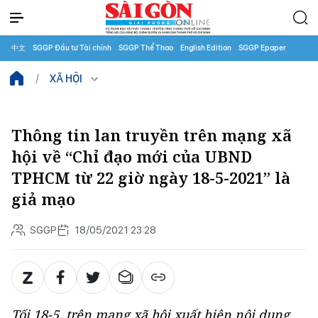
中文
SGGP Đầu tư Tài chính
SGGP Thể Thao
English Edition
SGGP Epaper
XÃ HỘI
Thông tin lan truyền trên mạng xã
hội về “Chỉ đạo mới của UBND
TPHCM từ 22 giờ ngày 18-5-2021” là
giả mạo
SGGP
18/05/2021 23:28
Tối 18-5, trên mạng xã hội xuất hiện nội dung