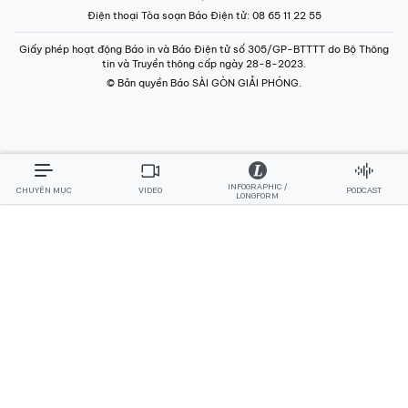
INFOGRAPHIC /
CHUYÊN MỤC
VIDEO
PODCAST
LONGFORM