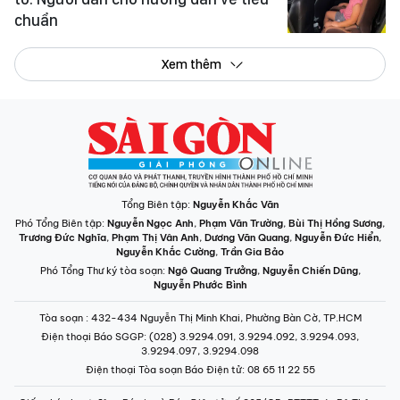
chuẩn
Xem thêm
Tổng Biên tập:
Nguyễn Khắc Văn
Phó Tổng Biên tập:
Nguyễn Ngọc Anh
,
Phạm Văn Trường
,
Bùi Thị Hồng Sương
,
Trương Đức Nghĩa
,
Phạm Thị Vân Anh
,
Dương Văn Quang
,
Nguyễn Đức Hiển
,
Nguyễn Khắc Cường
,
Trần Gia Bảo
Phó Tổng Thư ký tòa soạn:
Ngô Quang Trưởng
,
Nguyễn Chiến Dũng
,
Nguyễn Phước Bình
Tòa soạn
: 432-434 Nguyễn Thị Minh Khai, Phường Bàn Cờ, TP.HCM
Điện thoại Báo SGGP
: (028) 3.9294.091, 3.9294.092, 3.9294.093,
3.9294.097, 3.9294.098
Điện thoại Tòa soạn Báo Điện tử
: 08 65 11 22 55