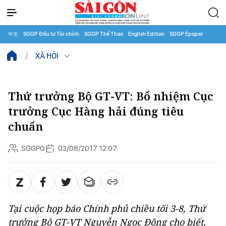
中文
SGGP Đầu tư Tài chính
SGGP Thể Thao
English Edition
SGGP Epaper
XÃ HỘI
Thứ trưởng Bộ GT-VT: Bổ nhiệm Cục
trưởng Cục Hàng hải đúng tiêu
chuẩn
SGGPO
03/08/2017 12:07
Tại cuộc họp báo Chính phủ chiều tối 3-8, Thứ
trưởng Bộ GT-VT Nguyễn Ngọc Đông cho biết,