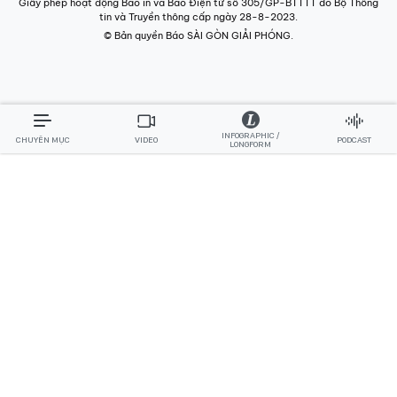
Giấy phép hoạt động Báo in và Báo Điện tử số 305/GP-BTTTT do Bộ Thông
tin và Truyền thông cấp ngày 28-8-2023.
© Bản quyền Báo SÀI GÒN GIẢI PHÓNG.
INFOGRAPHIC /
CHUYÊN MỤC
VIDEO
PODCAST
LONGFORM