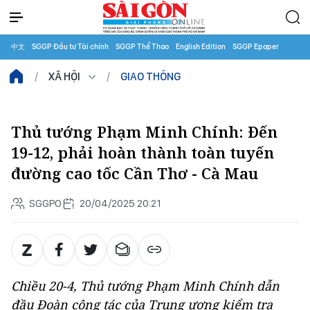
中文
SGGP Đầu tư Tài chính
SGGP Thể Thao
English Edition
SGGP Epaper
XÃ HỘI
GIAO THÔNG
Thủ tướng Phạm Minh Chính: Đến
19-12, phải hoàn thành toàn tuyến
đường cao tốc Cần Thơ - Cà Mau
SGGPO
20/04/2025 20:21
Chiều 20-4, Thủ tướng Phạm Minh Chính dẫn
đầu Đoàn công tác của Trung ương kiểm tra