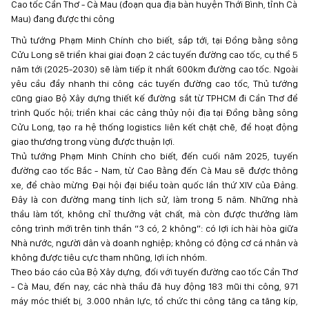
Cao tốc Cần Thơ - Cà Mau (đoạn qua địa bàn huyện Thới Bình, tỉnh Cà
Mau) đang được thi công
Thủ tướng Phạm Minh Chính cho biết, sắp tới, tại Đồng bằng sông
Cửu Long sẽ triển khai giai đoạn 2 các tuyến đường cao tốc, cụ thể 5
năm tới (2025-2030) sẽ làm tiếp ít nhất 600km đường cao tốc. Ngoài
yêu cầu đẩy nhanh thi công các tuyến đường cao tốc, Thủ tướng
cũng giao Bộ Xây dựng thiết kế đường sắt từ TPHCM đi Cần Thơ để
trình Quốc hội; triển khai các cảng thủy nội địa tại Đồng bằng sông
Cửu Long, tạo ra hệ thống logistics liên kết chặt chẽ, để hoạt động
giao thương trong vùng được thuận lợi.
Thủ tướng Phạm Minh Chính cho biết, đến cuối năm 2025, tuyến
đường cao tốc Bắc - Nam, từ Cao Bằng đến Cà Mau sẽ được thông
xe, để chào mừng Đại hội đại biểu toàn quốc lần thứ XIV của Đảng.
Đây là con đường mang tính lịch sử, làm trong 5 năm. Những nhà
thầu làm tốt, không chỉ thưởng vật chất, mà còn được thưởng làm
công trình mới trên tinh thần “3 có, 2 không”: có lợi ích hài hòa giữa
Nhà nước, người dân và doanh nghiệp; không có động cơ cá nhân và
không được tiêu cực tham nhũng, lợi ích nhóm.
Theo báo cáo của Bộ Xây dựng, đối với tuyến đường cao tốc Cần Thơ
- Cà Mau, đến nay, các nhà thầu đã huy động 183 mũi thi công, 971
máy móc thiết bị, 3.000 nhân lực, tổ chức thi công tăng ca tăng kíp,