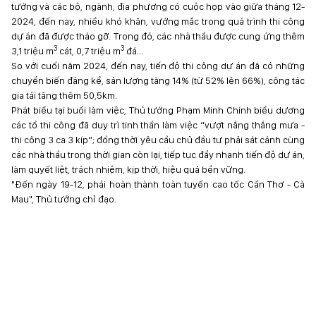
tướng và các bộ, ngành, địa phương có cuộc họp vào giữa tháng 12-
2024, đến nay, nhiều khó khăn, vướng mắc trong quá trình thi công
dự án đã được tháo gỡ. Trong đó, các nhà thầu được cung ứng thêm
3
3
3,1 triệu m
cát, 0,7 triệu m
đá...
So với cuối năm 2024, đến nay, tiến độ thi công dự án đã có những
chuyển biến đáng kể, sản lượng tăng 14% (từ 52% lên 66%), công tác
gia tải tăng thêm 50,5km.
Phát biểu tại buổi làm việc, Thủ tướng Phạm Minh Chính biểu dương
các tổ thi công đã duy trì tinh thần làm việc “vượt nắng thắng mưa -
thi công 3 ca 3 kíp”; đồng thời yêu cầu chủ đầu tư phải sát cánh cùng
các nhà thầu trong thời gian còn lại, tiếp tục đẩy nhanh tiến độ dự án,
làm quyết liệt, trách nhiệm, kịp thời, hiệu quả bền vững.
"Đến ngày 19-12, phải hoàn thành toàn tuyến cao tốc Cần Thơ - Cà
Mau", Thủ tướng chỉ đạo.