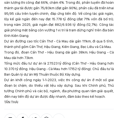
sản lượng thi công đạt 66%, chậm 4%. Trong đó, phần tuyến đã hoàn
thành gia tải được gần 75/83km (đạt gần 90%), phần cầu đã triển khai
95/95 cầu trên tuyến chính, đáp ứng tiến độ. Về công tác giải ngân,
lũy kế giải ngân đến nay đạt 15.778 tỷ đồng (đạt 71% vốn đã bố trí);
trong năm 2025, giải ngân đạt 882/6.936 tỷ đồng (12,7%). Công tác
giải phóng mặt bằng còn vướng 1 vị trí là trạm dừng nghỉ trên địa bàn
tỉnh Kiên Giang.
Dự án đường cao tốc Cần Thơ - Cà Mau dài gần 111km, đi qua 5 tỉnh,
thành phố gồm Cần Thơ, Hậu Giang, Kiên Giang, Bạc Liêu và Cà Mau.
Trong đó, đoạn Cần Thơ - Hậu Giang dài gần 38km; Hậu Giang - Cà
Mau dài hơn 73km.
Tổng mức đầu tư dự án là 27.523 tỷ đồng (Cần Thơ - Hậu Giang hơn
10.370 tỷ đồng; Hậu Giang - Cà Mau hơn 17.152 tỷ đồng). Chủ đầu tư là
Ban Quản lý dự án Mỹ Thuận thuộc Bộ Xây dựng.
Dự án khởi công ngày 1-1-2023, việc thi công dự án ở một số giai
đoạn bị chậm, do thiếu vật liệu xây dựng. Sau khi Chính phủ, Thủ
tướng Chính phủ và các bộ, ngành, địa phương quan tâm giải quyết,
đến nay tiến độ dự án được đẩy nhanh, đảm bảo theo kế hoạch.
TẤN THÁI