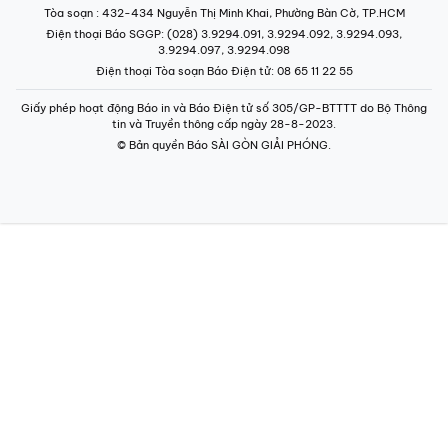
Tòa soạn
: 432-434 Nguyễn Thị Minh Khai, Phường Bàn Cờ, TP.HCM
Điện thoại Báo SGGP
: (028) 3.9294.091, 3.9294.092, 3.9294.093,
3.9294.097, 3.9294.098
Điện thoại Tòa soạn Báo Điện tử
: 08 65 11 22 55
Giấy phép hoạt động Báo in và Báo Điện tử số 305/GP-BTTTT do Bộ Thông
tin và Truyền thông cấp ngày 28-8-2023.
© Bản quyền Báo SÀI GÒN GIẢI PHÓNG.