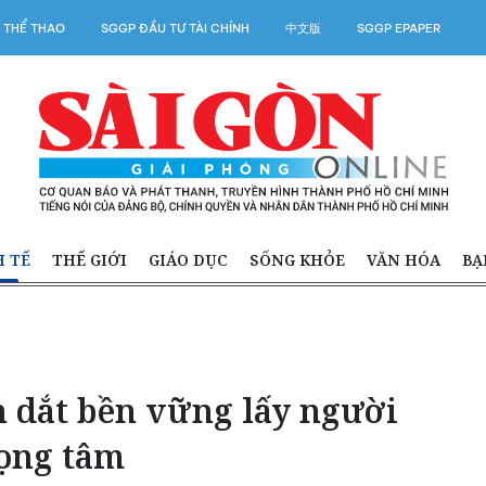
 THỂ THAO
SGGP ĐẦU TƯ TÀI CHÍNH
中文版
SGGP EPAPER
H TẾ
THẾ GIỚI
GIÁO DỤC
SỐNG KHỎE
VĂN HÓA
BẠ
 dắt bền vững lấy người
rọng tâm