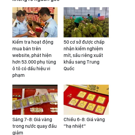
Kiểm tra hoạt động
50 cơ sở được chấp
mua bán trên
nhận kiểm nghiệm
website, phát hiện
mít, sầu riêng xuất
hơn 53.000 phụ tùng
khẩu sang Trung
ô tô có dấu hiệu vi
Quốc
phạm
Sáng 7-8: Giá vàng
Chiều 6-8: Giá vàng
trong nước quay đầu
“hạ nhiệt”
giảm