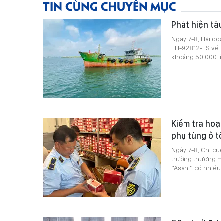
TIN CÙNG CHUYÊN MỤC
Phát hiện tà
Ngày 7-8, Hải đo
TH-92812-TS về 
khoảng 50.000 lí
Kiểm tra hoạ
phụ tùng ô t
Ngày 7-8, Chi cụ
trường thương mạ
“Asahi” có nhiều