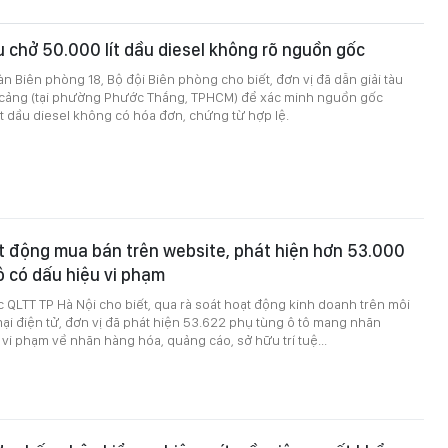
u chở 50.000 lít dầu diesel không rõ nguồn gốc
àn Biên phòng 18, Bộ đội Biên phòng cho biết, đơn vị đã dẫn giải tàu
cảng (tại phường Phước Thắng, TPHCM) để xác minh nguồn gốc
t dầu diesel không có hóa đơn, chứng từ hợp lệ.
t động mua bán trên website, phát hiện hơn 53.000
ô có dấu hiệu vi phạm
c QLTT TP Hà Nội cho biết, qua rà soát hoạt động kinh doanh trên môi
i điện tử, đơn vị đã phát hiện 53.622 phụ tùng ô tô mang nhãn
 vi phạm về nhãn hàng hóa, quảng cáo, sở hữu trí tuệ...