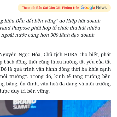
Theo dõi Báo Sài Gòn Giải Phóng trên
g hiệu Dẫn dắt bền vững” do Hiệp hội doanh
and Purpose phối hợp tổ chức thu hút nhiều
và ngoài nước cùng hơn 300 lãnh đạo doanh
 Nguyễn Ngọc Hòa, Chủ tịch HUBA cho biết, phát
p bách đồng thời cũng là xu hướng tất yếu của tất
. Đó là quá trình vận hành đồng thời ba khía cạnh
, môi trường”. Trong đó, kinh tế tăng trưởng bền
ông bằng, ổn định, văn hoá đa dạng và môi trường
được duy trì bền vững.