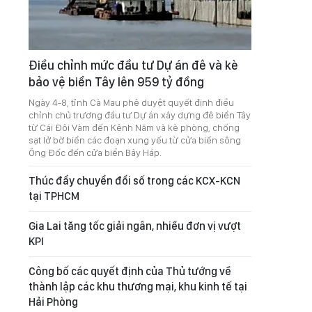
Điều chỉnh mức đầu tư Dự án đê và kè
bảo vệ biển Tây lên 959 tỷ đồng
Ngày 4-8, tỉnh Cà Mau phê duyệt quyết định điều
chỉnh chủ trương đầu tư Dự án xây dựng đê biển Tây
từ Cái Đôi Vàm đến Kênh Năm và kè phòng, chống
sạt lở bờ biển các đoạn xung yếu từ cửa biển sông
Ông Đốc đến cửa biển Bảy Háp.
Thúc đẩy chuyển đổi số trong các KCX-KCN
tại TPHCM
Gia Lai tăng tốc giải ngân, nhiều đơn vị vượt
KPI
Công bố các quyết định của Thủ tướng về
thành lập các khu thương mại, khu kinh tế tại
Hải Phòng