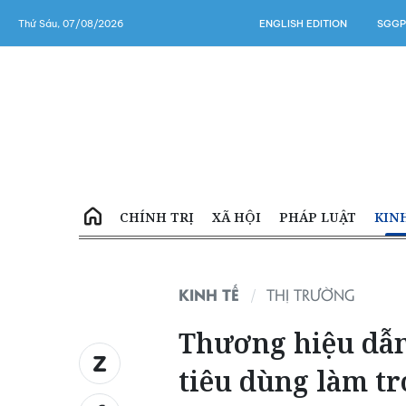
Thứ Sáu, 07/08/2026
ENGLISH EDITION
SGGP
CHÍNH TRỊ
XÃ HỘI
PHÁP LUẬT
KIN
KINH TẾ
THỊ TRƯỜNG
Thương hiệu dẫn
tiêu dùng làm t