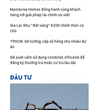
Masterise Homes đồng hành cùng khách
hàng với giải pháp tài chính ưu việt
Gia Lai: Khu “đất vàng” K200 chính thức có
chủ
TPHCM: Gỡ vướng, cấp sổ hồng cho nhiều dự
án
Đề xuất cấm sử dụng condotel, officetel để
đăng ký thường trú hoặc cư trú lâu dài
ĐẦU TƯ