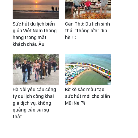
Sức hút du lịch biển
Cần Thơ: Du lịch sinh
giúp Việt Nam thăng
thái "thắng lớn" dịp
hạng trong mắt
hè
khách châu Âu
Hà Nội yêu cầu công
Bờ kè sắc màu tạo
ty du lịch công khai
sức hút mới cho biển
giá dịch vụ, không
Mũi Né
quảng cáo sai sự
thật