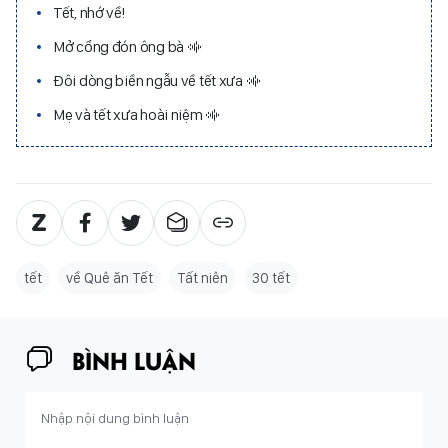
Tết, nhớ về!
Mở cổng đón ông bà
Đôi dòng biền ngẫu về tết xưa
Mẹ và tết xưa hoài niệm
tết
về Quê ăn Tết
Tất niên
30 tết
BÌNH LUẬN