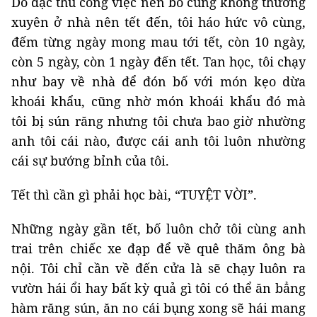
Do đặc thù công việc nên bố cũng không thường
xuyên ở nhà nên tết đến, tôi háo hức vô cùng,
đếm từng ngày mong mau tới tết, còn 10 ngày,
còn 5 ngày, còn 1 ngày đến tết. Tan học, tôi chạy
như bay về nhà để đón bố với món kẹo dừa
khoái khẩu, cũng nhờ món khoái khẩu đó mà
tôi bị sún răng nhưng tôi chưa bao giờ nhường
anh tôi cái nào, được cái anh tôi luôn nhường
cái sự bướng bỉnh của tôi.
Tết thì cần gì phải học bài, “TUYỆT VỜI”.
Những ngày gần tết, bố luôn chở tôi cùng anh
trai trên chiếc xe đạp để về quê thăm ông bà
nội. Tôi chỉ cần về đến cửa là sẽ chạy luôn ra
vườn hái ổi hay bất kỳ quả gì tôi có thể ăn bẳng
hàm răng sún, ăn no cái bụng xong sẽ hái mang