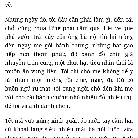
về.
Những ngày đó, tôi đâu cần phải làm gì, đến cái
chổi cũng chưa từng phải cầm qua. Hết về quê
phá vườn trái cây của ông bà nội thì lại trông
đến ngày mẹ gói bánh chưng, những hạt gạo
nếp mới thơm phức, đỗ xanh đồ chín giã
nhuyễn trộn cùng một chút hạt tiêu nhìn thôi là
muốn ăn vụng liền. Tôi chỉ chờ mẹ không để ý
là nhúm một miếng rồi chạy ngay đi. Dù có
buồn ngủ rũ mắt, tôi cũng ngồi chờ đến khi mẹ
vớt cho cái bánh chưng nhỏ nhiều đỗ nhiều thịt
để tôi và anh đánh chén
.
Tết mà vừa xúng xính quần áo mới, tay cầm hai
củ khoai lang siêu nhiều mật bà nội luộc, vừa
chạy đi xem đá bóng ở sân bóng vừa ăn. Anh