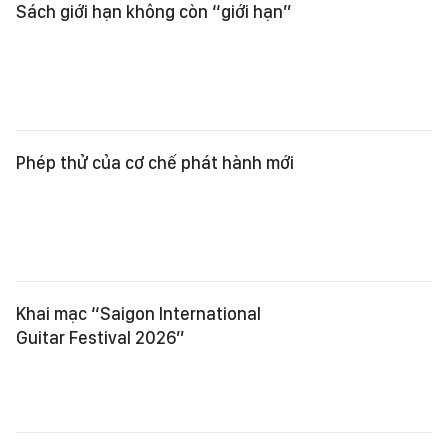
Khai mạc “Saigon International
Guitar Festival 2026”
3.000 bộ sách về Chủ tịch Fidel
Castro Ruz được xuất bản, gửi tới
Cuba
Quy định cơ chế "hậu kiểm" trong
phát hành trên không gian mạng