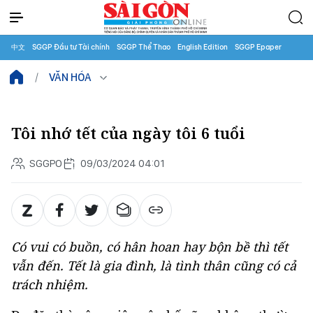
中文
SGGP Đầu tư Tài chính
SGGP Thể Thao
English Edition
SGGP Epaper
VĂN HÓA
Tôi nhớ tết của ngày tôi 6 tuổi
SGGPO
09/03/2024 04:01
Có vui có buồn, có hân hoan hay bộn bề thì tết
vẫn đến. Tết là gia đình, là tình thân cũng có cả
trách nhiệm.