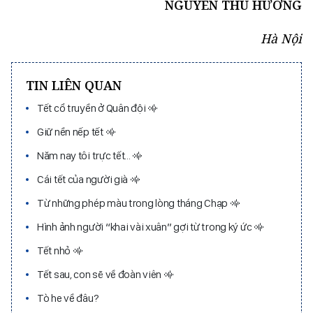
NGUYỄN THU HƯƠNG
Hà Nội
TIN LIÊN QUAN
Tết cổ truyền ở Quân đội
Giữ nền nếp tết
Năm nay tôi trực tết...
Cái tết của người già
Từ những phép màu trong lòng tháng Chạp
Hình ảnh người “khai vài xuân” gợi từ trong ký ức
Tết nhỏ
Tết sau, con sẽ về đoàn viên
Tò he về đâu?