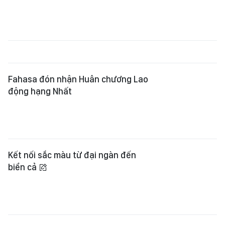
Fahasa đón nhận Huân chương Lao
động hạng Nhất
Kết nối sắc màu từ đại ngàn đến
biển cả
Sách giới hạn không còn “giới hạn”
Phép thử của cơ chế phát hành mới