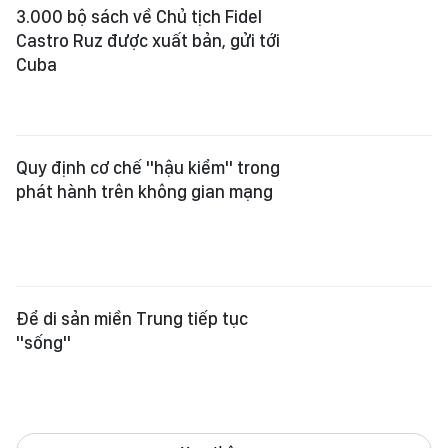
Để di sản miền Trung tiếp tục
"sống"
Xem thêm
Tổng Biên tập:
Nguyễn Khắc Văn
Phó Tổng Biên tập:
Nguyễn Ngọc Anh
,
Phạm Văn Trường
,
Bùi Thị Hồng Sương
,
Trương Đức Nghĩa
,
Phạm Thị Vân Anh
,
Dương Văn Quang
,
Nguyễn Đức Hiển
,
Nguyễn Khắc Cường
,
Trần Gia Bảo
Phó Tổng Thư ký tòa soạn:
Ngô Quang Trưởng
,
Nguyễn Chiến Dũng
,
Nguyễn Phước Bình