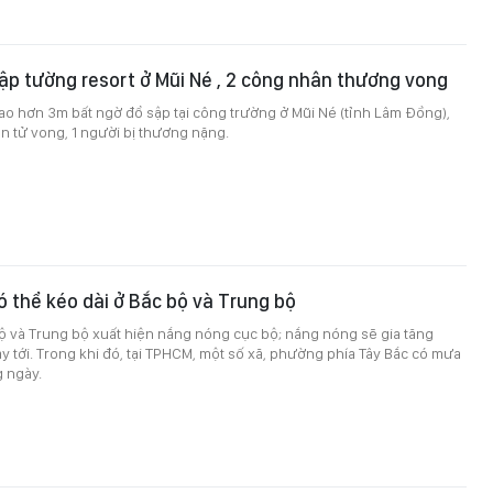
p tường resort ở Mũi Né , 2 công nhân thương vong
o hơn 3m bất ngờ đổ sập tại công trường ở Mũi Né (tỉnh Lâm Đồng),
n tử vong, 1 người bị thương nặng.
 thể kéo dài ở Bắc bộ và Trung bộ
ộ và Trung bộ xuất hiện nắng nóng cục bộ; nắng nóng sẽ gia tăng
 tới. Trong khi đó, tại TPHCM, một số xã, phường phía Tây Bắc có mưa
g ngày.