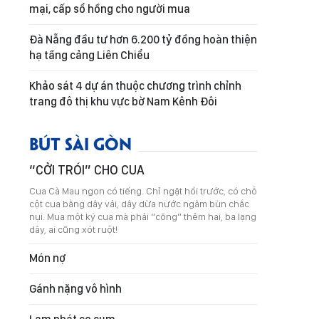
mại, cấp sổ hồng cho người mua
Đà Nẵng đầu tư hơn 6.200 tỷ đồng hoàn thiện
hạ tầng cảng Liên Chiểu
Khảo sát 4 dự án thuộc chương trình chỉnh
trang đô thị khu vực bờ Nam Kênh Đôi
BÚT SÀI GÒN
“CỞI TRÓI” CHO CUA
Cua Cà Mau ngon có tiếng. Chỉ ngặt hồi trước, có chỗ
cột cua bằng dây vải, dây dừa nước ngâm bùn chắc
nụi. Mua một ký cua mà phải “cõng” thêm hai, ba lạng
dây, ai cũng xót ruột!
Món nợ
Gánh nặng vô hình