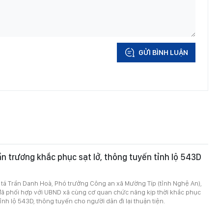
GỬI BÌNH LUẬN
n trương khắc phục sạt lở, thông tuyến tỉnh lộ 543D
 tá Trần Danh Hoà, Phó trưởng Công an xã Mường Típ (tỉnh Nghệ An),
 đã phối hợp với UBND xã cùng cơ quan chức năng kịp thời khắc phục
tỉnh lộ 543D, thông tuyến cho người dân đi lại thuận tiện.