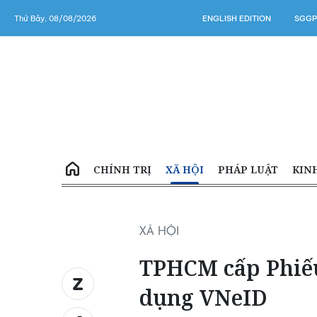
Thứ Bảy, 08/08/2026
ENGLISH EDITION
SGGP
CHÍNH TRỊ
XÃ HỘI
PHÁP LUẬT
KIN
XÃ HỘI
TPHCM cấp Phiếu
dụng VNeID