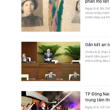
phần mộ liệt 
Ngày 8-8, Bộ Chỉ 
chứa nhiều hình ả
sĩ Mỹ Hiệp (xã Ph
Gắn kết an t
Chiều 8-8, thảo 
mạnh tầm quan tr
môi trường đầu t
TP Đồng Nai:
trung tâm t
Ngày 8-8, Sở Cô