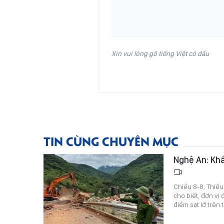
Xin vui lòng gõ tiếng Việt có dấu
TIN CÙNG CHUYÊN MỤC
Nghệ An: Khẩ
Chiều 8-8, Thiếu
cho biết, đơn vị
điểm sạt lở trên 