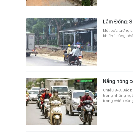
Lâm Đồng: Sậ
Một bức tường ca
khiến 1 công nhâ
Nắng nóng có
Chiều 8-8, Bắc b
trong những ngày
trong chiều cùn