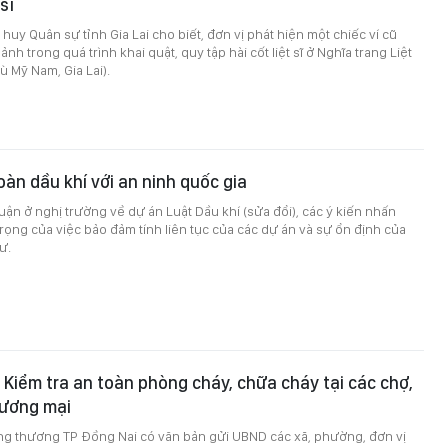
sĩ
huy Quân sự tỉnh Gia Lai cho biết, đơn vị phát hiện một chiếc ví cũ
nh trong quá trình khai quật, quy tập hài cốt liệt sĩ ở Nghĩa trang Liệt
ù Mỹ Nam, Gia Lai).
oàn dầu khí với an ninh quốc gia
luận ở nghị trường về dự án Luật Dầu khí (sửa đổi), các ý kiến nhấn
ọng của việc bảo đảm tính liên tục của các dự án và sự ổn định của
ư.
 Kiểm tra an toàn phòng cháy, chữa cháy tại các chợ,
hương mại
ng thương TP Đồng Nai có văn bản gửi UBND các xã, phường, đơn vị