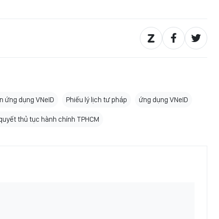
rên ứng dụng VNeID
Phiếu lý lịch tư pháp
ứng dụng VNeID
i quyết thủ tục hành chính TPHCM