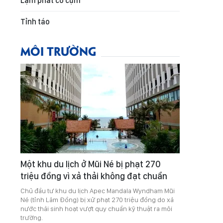
Lạm phát co cụm
Tỉnh táo
MÔI TRƯỜNG
Một khu du lịch ở Mũi Né bị phạt 270
triệu đồng vì xả thải không đạt chuẩn
Chủ đầu tư khu du lịch Apec Mandala Wyndham Mũi
Né (tỉnh Lâm Đồng) bị xử phạt 270 triệu đồng do xả
nước thải sinh hoạt vượt quy chuẩn kỹ thuật ra môi
trường.