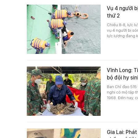
Vụ 4 người b
thứ 2
Chiều 8-8, lực l
vụ 4 người bị só
lực lượng đang k
Vĩnh Long: T
bộ đội hy si
Ban Chỉ đạo 515 
nghi có mộ tập t
1968. Đến nay, c
Gia Lai: Phá