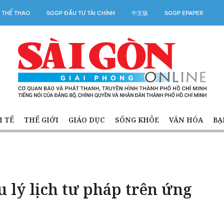
 THỂ THAO
SGGP ĐẦU TƯ TÀI CHÍNH
中文版
SGGP EPAPER
H TẾ
THẾ GIỚI
GIÁO DỤC
SỐNG KHỎE
VĂN HÓA
BẠ
 lý lịch tư pháp trên ứng