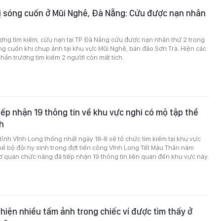
ị sóng cuốn ở Mũi Nghê, Đà Nẵng: Cứu được nạn nhân
ượng tìm kiếm, cứu nạn tại TP Đà Nẵng cứu được nạn nhân thứ 2 trong
ng cuốn khi chụp ảnh tại khu vực Mũi Nghê, bán đảo Sơn Trà. Hiện các
hẩn trương tìm kiếm 2 người còn mất tích.
iếp nhận 19 thông tin về khu vực nghi có mộ tập thể
nh
tỉnh Vĩnh Long thống nhất ngày 18-8 sẽ tổ chức tìm kiếm tại khu vực
hể bộ đội hy sinh trong đợt tiến công Vĩnh Long Tết Mậu Thân năm
ơ quan chức năng đã tiếp nhận 19 thông tin liên quan đến khu vực này.
t hiện nhiều tấm ảnh trong chiếc ví được tìm thấy ở