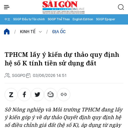
中文
SGGP Đầu tư Tài chính
SGGP Thể Thao
English Edition
SGGP Epaper
KINH TẾ
ĐỊA ỐC
TPHCM lấy ý kiến dự thảo quy định
hệ số K tính tiền sử dụng đất
SGGPO
03/06/2026 14:51
Sở Nông nghiệp và Môi trường TPHCM đang lấy
ý kiến góp ý về dự thảo Quyết định quy định hệ
số điều chỉnh giá đất (hệ số K), áp dụng từ ngày