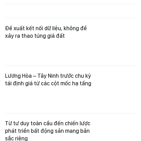
Từ tư duy toàn cầu đến chiến lược
phát triển bất động sản mang bản
sắc riêng
Tiếp tục tháo gỡ vướng mắc cấp sổ
hồng cho 5 dự án nhà ở thương mại
TPHCM ban hành quy chế bồi
thường, thu hồi đất vì mục đích
quốc phòng, an ninh, phát triển kinh
tế - xã hội