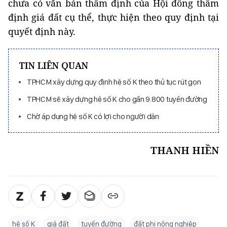
TIN LIÊN QUAN
TPHCM xây dựng quy định hệ số K theo thủ tục rút gọn
TPHCM sẽ xây dựng hệ số K cho gần 9.800 tuyến đường
Chờ áp dụng hệ số K có lợi cho người dân
THANH HIỀN
hệ số K
giá đất
tuyến đường
đất phi nông nghiệp
đất nông nghiệp
bảng gái đất