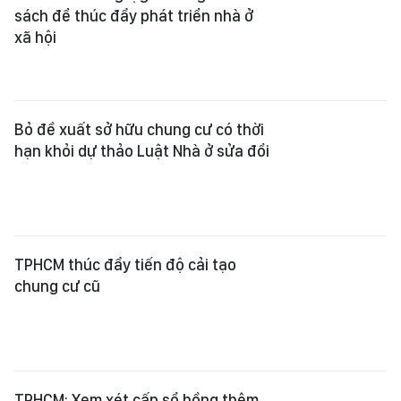
TPHCM: Xem xét cấp sổ hồng thêm
5 dự án nhà ở
Đề xuất tăng mức đặt cọc đấu giá
đất lên 20%-50%
Xu hướng an cư mới: Người mua ưu
tiên giá trị thực thay vì kỳ vọng
ngắn hạn