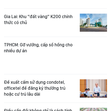
nhiều dự án
Đề xuất cấm sử dụng condotel,
officetel để đăng ký thường trú
hoặc cư trú lâu dài
Điều cần đổi không chỉ là cách tính
giá đất
Bảo đảm an sinh xã hội và quyền lợi
của người dân có đất bị thu hồi
Đề xuất bỏ xác định giá đất cụ thể: