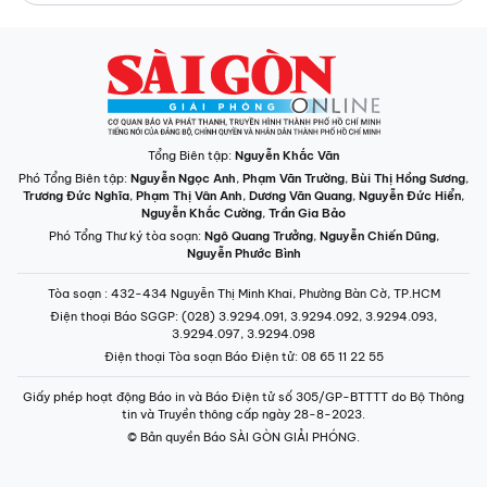
INFOGRAPHIC /
CHUYÊN MỤC
VIDEO
PODCAST
LONGFORM