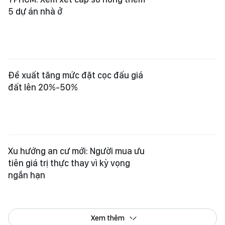
Xem thêm
Tổng Biên tập:
Nguyễn Khắc Văn
Phó Tổng Biên tập:
Nguyễn Ngọc Anh
,
Phạm Văn Trường
,
Bùi Thị Hồng Sương
,
Trương Đức Nghĩa
,
Phạm Thị Vân Anh
,
Dương Văn Quang
,
Nguyễn Đức Hiển
,
Nguyễn Khắc Cường
,
Trần Gia Bảo
Phó Tổng Thư ký tòa soạn:
Ngô Quang Trưởng
,
Nguyễn Chiến Dũng
,
Nguyễn Phước Bình
Tòa soạn
: 432-434 Nguyễn Thị Minh Khai, Phường Bàn Cờ, TP.HCM
Điện thoại Báo SGGP
: (028) 3.9294.091, 3.9294.092, 3.9294.093,
3.9294.097, 3.9294.098
Điện thoại Tòa soạn Báo Điện tử
: 08 65 11 22 55
Giấy phép hoạt động Báo in và Báo Điện tử số 305/GP-BTTTT do Bộ Thông
tin và Truyền thông cấp ngày 28-8-2023.
© Bản quyền Báo SÀI GÒN GIẢI PHÓNG.