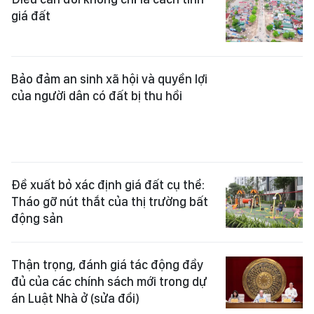
Tháo gỡ nút thắt của thị trường bất
động sản
Thận trọng, đánh giá tác động đầy
đủ của các chính sách mới trong dự
án Luật Nhà ở (sửa đổi)
Đề xuất kết nối dữ liệu, không để
xảy ra thao túng giá đất
Lương Hòa – Tây Ninh trước chu kỳ
tái định giá từ các cột mốc hạ tầng