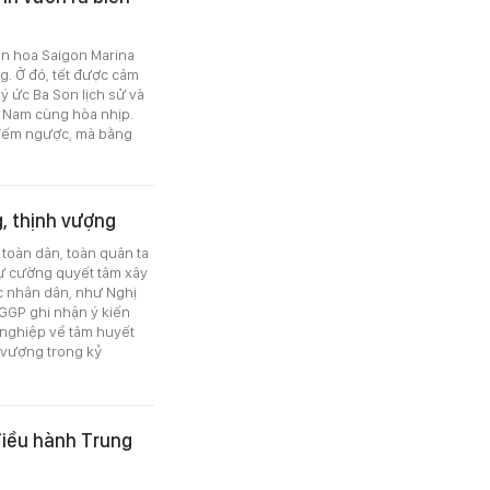
ên hoa Saigon Marina
g. Ở đó, tết được cảm
ý ức Ba Son lịch sử và
t Nam cùng hòa nhịp.
 đếm ngược, mà bằng
, thịnh vượng
toàn dân, toàn quân ta
 tự cường quyết tâm xây
c nhân dân, như Nghị
SGGP ghi nhận ý kiến
 nghiệp về tâm huyết
 vượng trong kỷ
điều hành Trung