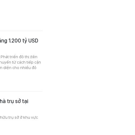
ảng 1.200 tỷ USD
hát triển đô thị (tên
 chuyển từ cách tiếp cận
àn diện cho nhiều đô
à trụ sở tại
hữu trụ sở ở khu vực