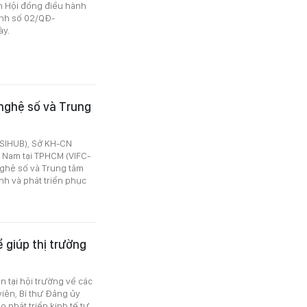
h Hội đồng điều hành
định số 02/QĐ-
ày.
nghệ số và Trung
(SIHUB), Sở KH-CN
 Nam tại TPHCM (VIFC-
nghệ số và Trung tâm
nh và phát triển phục
 giúp thị trường
n tại hội trường về các
viên, Bí thư Đảng ủy
 phát triển kinh tế tư