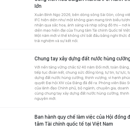
lớn
Xuân Bính Ngọ 2026, bên dòng sông Sài Gòn, công vi
IFC hiện diện như một không gian mang tính biểu tượn
nhận qua sắc hoa, ánh sáng và nhịp sống đô thị – nơi k
diện mạo hiện đại của Trung tâm Tài chính Quốc tế Việ
Một năm mới vì thế không chỉ bắt đầu bằng nghi thức
trải nghiệm và sự kết nối.
Chung tay xây dựng đất nước hùng cường
Với nền tảng vững chắc từ 40 năm Đổi mới, toàn Đảng, 
tiếp tục đoàn kết, chung sức đồng lòng, tự tin, tự lực,
dựng đất nước hùng cường, thịnh vượng, vì hạnh phú
quyết Đại hội XIV của Đảng đã đề ra. Phóng viên Báo 
của lãnh đạo Chính phủ, bộ ngành, chuyên gia, doanh
cùng chung tay xây dựng đất nước hùng cường, thịnh
nguyên mới.
Ban hành quy chế làm việc của Hội đồng 
tâm Tài chính quốc tế tại Việt Nam