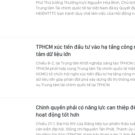
Phó Thủ tướng Thường trực Nguyễn Hòa Bình, Chủ tịc
Trung tâm Tài chính quốc tế tại Việt Nam đã ký Quyết 
HĐĐHTTTC ban hành Quy chế làm việc của Hội đồng n
TPHCM xúc tiến đầu tư vào hạ tầng công 
tâm dữ liệu lớn
Chiều 8-2, tại Trung tâm Khởi nghiệp sáng tạo TPHCM 
TPHCM phối hợp cùng Trung tâm Tài chính quốc tế Việt
HCMC) tổ chức hội nghị xúc tiến đầu tư hạ tầng công 
dữ liệu lớn góp phần đột phá xây dựng đô thị thông mi
vụ Trung tâm tài chính quốc tế tại TPHCM.
Chính quyền phải có năng lực can thiệp để
hoạt động tốt hơn
Chiều 21-1, Đại hội XIV của Đảng tiếp tục phiên thảo luậ
văn kiện đại hội. Đồng chí Nguyễn Tấn Phát, Thành ủy 
phường Sài Gòn (TPHCM), trình bày tham luận “Lãnh đạo