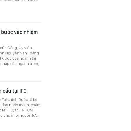
c bước vào nhiệm
V của Đảng, Ủy viên
hính Nguyễn Văn Thắng
ạt được của ngành tài
i pháp của ngành trong
 cầu tại IFC
Tài chính Quốc tế tại
ỉ đạo nhấn mạnh, chậm
tế (IFC) tại TPHCM.
g chuẩn bị nguồn lực,