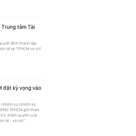
 Trung tâm Tài
uyết định thành lập
ốc tế tại TPHCM và chỉ
M đặt kỳ vọng vào
, nhiệm vụ nhiệm kỳ
c HĐND TPHCM gửi tham
i trò, thẩm quyền của
h tế - xã hội”.