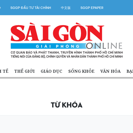
O
SGGP ĐẦU TƯ TÀI CHÍNH
中文版
SGGP EPAPER
H TẾ
THẾ GIỚI
GIÁO DỤC
SỐNG KHỎE
VĂN HÓA
BẠ
TỪ KHÓA