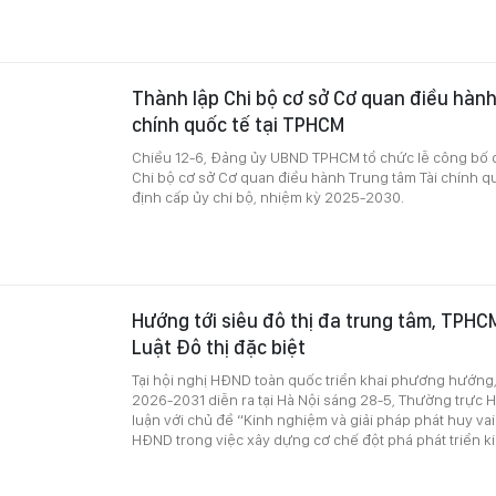
Thành lập Chi bộ cơ sở Cơ quan điều hành
chính quốc tế tại TPHCM
Chiều 12-6, Đảng ủy UBND TPHCM tổ chức lễ công bố q
Chi bộ cơ sở Cơ quan điều hành Trung tâm Tài chính qu
định cấp ủy chi bộ, nhiệm kỳ 2025-2030.
Hướng tới siêu đô thị đa trung tâm, TPHC
Luật Đô thị đặc biệt
Tại hội nghị HĐND toàn quốc triển khai phương hướng
2026-2031 diễn ra tại Hà Nội sáng 28-5, Thường trự
luận với chủ đề “Kinh nghiệm và giải pháp phát huy va
HĐND trong việc xây dựng cơ chế đột phá phát triển kin