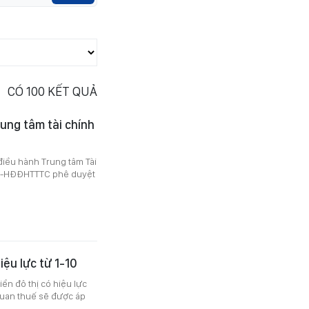
CÓ
100
KẾT QUẢ
ung tâm tài chính
iều hành Trung tâm Tài
/QĐ-HĐĐHTTTC phê duyệt
iệu lực từ 1-10
ển đô thị có hiệu lực
 quan thuế sẽ được áp