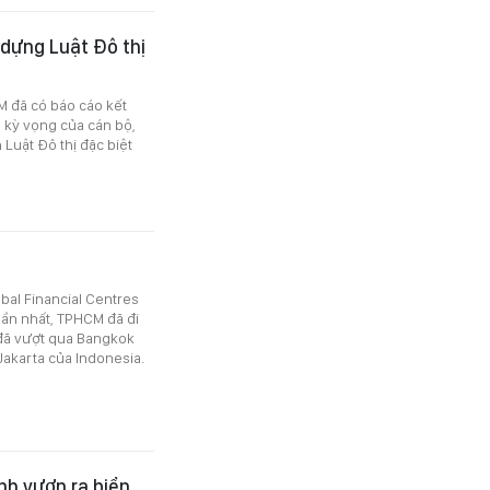
 dựng Luật Đô thị
 đã có báo cáo kết
 kỳ vọng của cán bộ,
Luật Đô thị đặc biệt
bal Financial Centres
 gần nhất, TPHCM đã đi
m đã vượt qua Bangkok
 Jakarta của Indonesia.
nh vươn ra biển