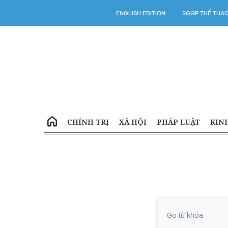
ENGLISH EDITION
SGGP THỂ THA
CHÍNH TRỊ
XÃ HỘI
PHÁP LUẬT
KIN