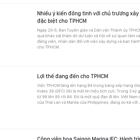
Nhiều ý kiến đồng tình với chủ trương xây
đặc biệt cho TPHCM
Ngày 20-5, Ban Tuyên giáo và Dân vận Thành ủy TPHCM
quả khảo sát thăm dò dư luận xã hội về sự quan tâm và
đảng viên, nhân dân đối với việc xây dựng và ban hành 
cho TPHCM.
Lợi thế đang đến cho TPHCM
Việc TPHCM tăng lên hạng 84 trong bảng xếp hạng Glo
Index 39 (GFCI 39) là một tín hiệu tích cực. Trong 3 kỳ
từ 98 lên 95 rồi 84. Đó là một quỹ đạo đi lên. Việt Na
của Thái Lan và Manila của Philippines, đang so kè với
Công viên hoa Saigon Marina IFC: Hành trì