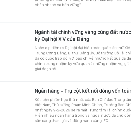
nhân nhanh và bền vững”.
Ngành tài chính vững vàng cùng đất nướ
kỳ Đại hội XIV của Đảng
Nhân dịp diễn ra Đại hội đại biểu toàn quốc lần thứ XI
Trung ương Đảng, Bí thư Đảng ủy, Bộ trưởng Bộ Tài c
đã có cuộc trao đổi với báo chí về những kết quả đã đ
chính trong nhiệm kỳ vừa qua và những nhiệm vụ, giả
giai đoạn tới.
Ngân hàng - Trụ cột kết nối dòng vốn toàn
Kết luận phiên họp thứ nhất của Ban Chỉ đạo Trung tâm 
Việt Nam, Thủ tướng Phạm Minh Chính, Trưởng Ban Ch
nhất ngày 9-2-2026 sẽ ra mắt Trung tâm Tài chính quốc 
Hiện nhiều ngân hàng trong và ngoài nước đã chủ độn
sẵn sàng tham gia và đồng hành cùng IFC.