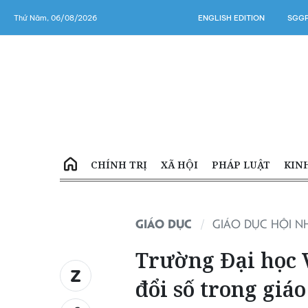
Thứ Năm, 06/08/2026
ENGLISH EDITION
SGGP
CHÍNH TRỊ
XÃ HỘI
PHÁP LUẬT
KIN
GIÁO DỤC
GIÁO DỤC HỘI N
Trường Đại học 
đổi số trong giáo