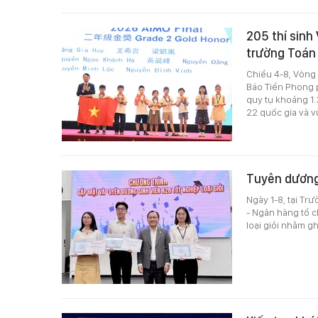
205 thí sinh
trường Toán
Chiều 4-8, Vòng
Báo Tiền Phong p
quy tụ khoảng 1.
22 quốc gia và v
Tuyên dương 
Ngày 1-8, tại Tr
- Ngân hàng tổ c
loại giỏi nhằm g