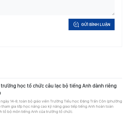
GỬI BÌNH LUẬN
 trường học tổ chức câu lạc bộ tiếng Anh dành riêng
n
 ngày 14-8, toàn bộ giáo viên Trường Tiểu học Đặng Trần Côn (phường
 tham gia lớp học nâng cao kỹ năng giao tiếp tiếng Anh hoàn toàn
nh tổ bộ môn tiếng Anh của trường tổ chức.