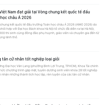
 Việt Nam đạt giải tại Vòng chung kết quốc tế đấu
 học châu Á 2026
 chung kết quốc tế đấu trường Toán học châu Á 2026 (AIMO 2026) do
hối hợp với Đại học Bách khoa Hà Nội tổ chức đã diễn ra tại Hà Nội,
300 thí sinh cùng đông đảo phụ huynh, giáo viên và chuyên gia đến từ
ùng lãnh thổ.
tân cử nhân tốt nghiệp loại giỏi
ường Đại học Văn Lang (phường Bình Lợi Trung, TPHCM), Khoa Tài chính
hức chương trình gặp mặt, tuyên dương sinh viên khóa 28 tốt nghiệp
hi nhận những thành tích học tập, rèn luyện của các tân cử nhân.