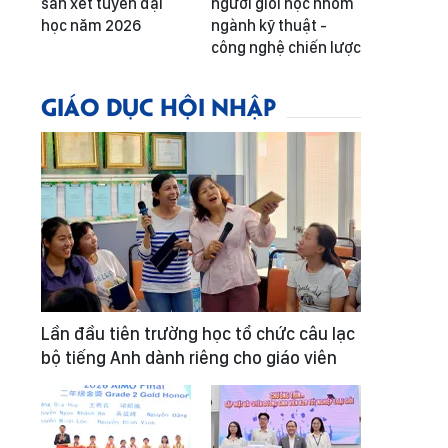
sàn xét tuyển đại
người giỏi học nhóm
học năm 2026
ngành kỹ thuật -
công nghệ chiến lược
GIÁO DỤC HỘI NHẬP
Lần đầu tiên trường học tổ chức câu lạc
bộ tiếng Anh dành riêng cho giáo viên