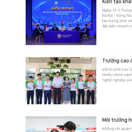
Kiến tạo khá
Ngày 31-7, Trun
Bà Rịa - Vũng Tà
tạo trong sinh v
đại diện doanh n
Trường cao đ
Với lộ trình học
nhiều chính sách
nghề nghiệp và t
Môi trường h
Không chỉ quan 