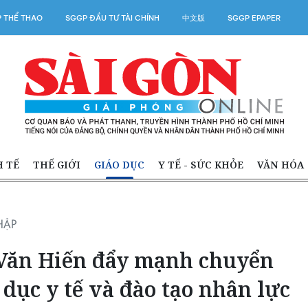
 THỂ THAO
SGGP ĐẦU TƯ TÀI CHÍNH
中文版
SGGP EPAPER
H TẾ
THẾ GIỚI
GIÁO DỤC
Y TẾ - SỨC KHỎE
VĂN HÓA
HẬP
Văn Hiến đẩy mạnh chuyển
 dục y tế và đào tạo nhân lực