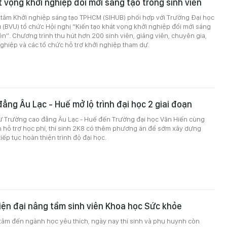
t vọng khởi nghiệp đổi mới sáng tạo trong sinh viên
g tâm Khởi nghiệp sáng tạo TPHCM (SIHUB) phối hợp với Trường Đại học
u (BVU) tổ chức Hội nghị “Kiến tạo khát vọng khởi nghiệp đổi mới sáng
iên”. Chương trình thu hút hơn 200 sinh viên, giảng viên, chuyên gia,
ghiệp và các tổ chức hỗ trợ khởi nghiệp tham dự.
ẳng Âu Lạc - Huế mở lộ trình đại học 2 giai đoạn
 từ Trường cao đẳng Âu Lạc - Huế đến Trường đại học Văn Hiến cùng
 hỗ trợ học phí, thí sinh 2K8 có thêm phương án để sớm xây dựng
iếp tục hoàn thiện trình độ đại học.
iện đại nâng tầm sinh viên Khoa học Sức khỏe
tâm đến ngành học yêu thích, ngày nay thí sinh và phụ huynh còn