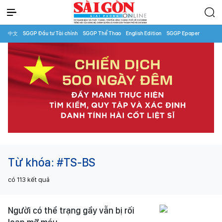
中文
SGGP Đầu tư Tài chính
SGGP Thể Thao
English Edition
SGGP Epaper
Từ khóa:
#TS-BS
có
113
kết quả
Người có thể trạng gầy vẫn bị rối