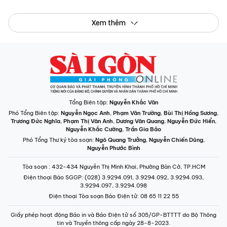
Xem thêm
Tổng Biên tập:
Nguyễn Khắc Văn
Phó Tổng Biên tập:
Nguyễn Ngọc Anh
,
Phạm Văn Trường
,
Bùi Thị Hồng Sương
,
Trương Đức Nghĩa
,
Phạm Thị Vân Anh
,
Dương Văn Quang
,
Nguyễn Đức Hiển
,
Nguyễn Khắc Cường
,
Trần Gia Bảo
Phó Tổng Thư ký tòa soạn:
Ngô Quang Trưởng
,
Nguyễn Chiến Dũng
,
Nguyễn Phước Bình
Tòa soạn
: 432-434 Nguyễn Thị Minh Khai, Phường Bàn Cờ, TP.HCM
Điện thoại Báo SGGP
: (028) 3.9294.091, 3.9294.092, 3.9294.093,
3.9294.097, 3.9294.098
Điện thoại Tòa soạn Báo Điện tử
: 08 65 11 22 55
Giấy phép hoạt động Báo in và Báo Điện tử số 305/GP-BTTTT do Bộ Thông
tin và Truyền thông cấp ngày 28-8-2023.