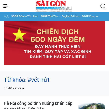
中文
SGGP Đầu tư Tài chính
SGGP Thể Thao
English Edition
SGGP Epaper
Từ khóa:
#vết nứt
có
46
kết quả
Hà Nội công bố tình huống khẩn cấp