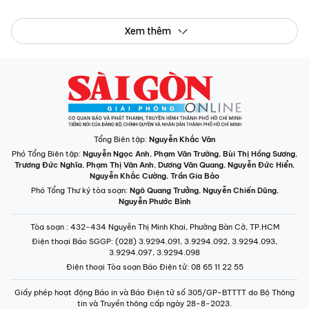
Xem thêm
Tổng Biên tập:
Nguyễn Khắc Văn
Phó Tổng Biên tập:
Nguyễn Ngọc Anh
,
Phạm Văn Trường
,
Bùi Thị Hồng Sương
,
Trương Đức Nghĩa
,
Phạm Thị Vân Anh
,
Dương Văn Quang
,
Nguyễn Đức Hiển
,
Nguyễn Khắc Cường
,
Trần Gia Bảo
Phó Tổng Thư ký tòa soạn:
Ngô Quang Trưởng
,
Nguyễn Chiến Dũng
,
Nguyễn Phước Bình
Tòa soạn
: 432-434 Nguyễn Thị Minh Khai, Phường Bàn Cờ, TP.HCM
Điện thoại Báo SGGP
: (028) 3.9294.091, 3.9294.092, 3.9294.093,
3.9294.097, 3.9294.098
Điện thoại Tòa soạn Báo Điện tử
: 08 65 11 22 55
Giấy phép hoạt động Báo in và Báo Điện tử số 305/GP-BTTTT do Bộ Thông
tin và Truyền thông cấp ngày 28-8-2023.