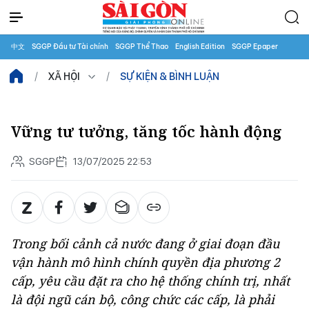
中文
SGGP Đầu tư Tài chính
SGGP Thể Thao
English Edition
SGGP Epaper
XÃ HỘI
SỰ KIỆN & BÌNH LUẬN
Vững tư tưởng, tăng tốc hành động
SGGP
13/07/2025 22:53
Trong bối cảnh cả nước đang ở giai đoạn đầu
vận hành mô hình chính quyền địa phương 2
cấp, yêu cầu đặt ra cho hệ thống chính trị, nhất
là đội ngũ cán bộ, công chức các cấp, là phải