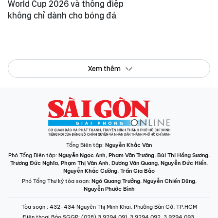
Tổng Biên tập:
Nguyễn Khắc Văn
Phó Tổng Biên tập:
Nguyễn Ngọc Anh
,
Phạm Văn Trường
,
Bùi Thị Hồng Sương
,
Trương Đức Nghĩa
,
Phạm Thị Vân Anh
,
Dương Văn Quang
,
Nguyễn Đức Hiển
,
Nguyễn Khắc Cường
,
Trần Gia Bảo
Phó Tổng Thư ký tòa soạn:
Ngô Quang Trưởng
,
Nguyễn Chiến Dũng
,
Nguyễn Phước Bình
Tòa soạn
: 432-434 Nguyễn Thị Minh Khai, Phường Bàn Cờ, TP.HCM
Điện thoại Báo SGGP
: (028) 3.9294.091, 3.9294.092, 3.9294.093,
3.9294.097, 3.9294.098
Điện thoại Tòa soạn Báo Điện tử
: 08 65 11 22 55
Giấy phép hoạt động Báo in và Báo Điện tử số 305/GP-BTTTT do Bộ Thông
tin và Truyền thông cấp ngày 28-8-2023.
© Bản quyền Báo SÀI GÒN GIẢI PHÓNG.
INFOGRAPHIC /
CHUYÊN MỤC
VIDEO
PODCAST
LONGFORM