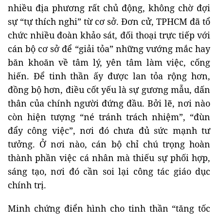
nhiều địa phương rất chủ động, không chờ đợi
sự “tự thích nghi” từ cơ sở. Đơn cử, TPHCM đã tổ
chức nhiều đoàn khảo sát, đối thoại trực tiếp với
cán bộ cơ sở để “giải tỏa” những vướng mắc hay
băn khoăn về tâm lý, yên tâm làm việc, cống
hiến. Để tinh thần ấy được lan tỏa rộng hơn,
đồng bộ hơn, điều cốt yếu là sự gương mẫu, dấn
thân của chính người đứng đầu. Bởi lẽ, nơi nào
còn hiện tượng “né tránh trách nhiệm”, “đùn
đẩy công việc”, nơi đó chưa đủ sức mạnh tư
tưởng. Ở nơi nào, cán bộ chỉ chú trọng hoàn
thành phần việc cá nhân mà thiếu sự phối hợp,
sáng tạo, nơi đó cần soi lại công tác giáo dục
chính trị.
Minh chứng điển hình cho tinh thần “tăng tốc