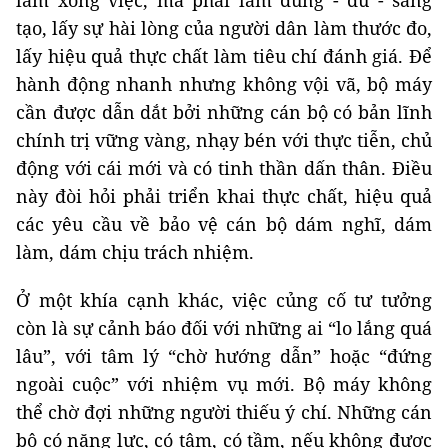
làm xong việc, mà phải làm đúng - đủ - sáng
tạo, lấy sự hài lòng của người dân làm thước đo,
lấy hiệu quả thực chất làm tiêu chí đánh giá. Để
hành động nhanh nhưng không vội vã, bộ máy
cần được dẫn dắt bởi những cán bộ có bản lĩnh
chính trị vững vàng, nhạy bén với thực tiễn, chủ
động với cái mới và có tinh thần dấn thân. Điều
này đòi hỏi phải triển khai thực chất, hiệu quả
các yêu cầu về bảo vệ cán bộ dám nghĩ, dám
làm, dám chịu trách nhiệm.
Ở một khía cạnh khác, việc củng cố tư tưởng
còn là sự cảnh báo đối với những ai “lo lắng quá
lâu”, với tâm lý “chờ hướng dẫn” hoặc “đứng
ngoài cuộc” với nhiệm vụ mới. Bộ máy không
thể chờ đợi những người thiếu ý chí. Những cán
bộ có năng lực, có tâm, có tầm, nếu không được