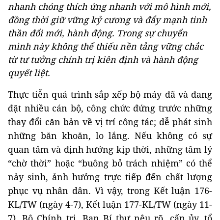
nhanh chóng thích ứng nhanh với mô hình mới,
đồng thời giữ vững kỷ cương và đẩy mạnh tinh
thần đổi mới, hành động. Trong sự chuyển
mình này không thể thiếu nền tảng vững chắc
từ tư tưởng chính trị kiên định và hành động
quyết liệt.
Thực tiễn quá trình sắp xếp bộ máy đã và đang
đặt nhiều cán bộ, công chức đứng trước những
thay đổi căn bản về vị trí công tác; dễ phát sinh
những băn khoăn, lo lắng. Nếu không có sự
quan tâm và định hướng kịp thời, những tâm lý
“chờ thời” hoặc “buông bỏ trách nhiệm” có thể
nảy sinh, ảnh hưởng trực tiếp đến chất lượng
phục vụ nhân dân. Vì vậy, trong Kết luận 176-
KL/TW (ngày 4-7), Kết luận 177-KL/TW (ngày 11-
7), Bộ Chính trị, Ban Bí thư nêu rõ, cấp ủy, tổ