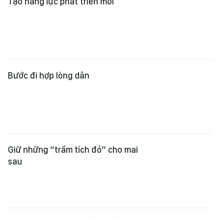
Giữ những “trầm tích đỏ” cho mai
sau
World Cup 2026 và thông điệp
không chỉ dành cho bóng đá
Xem thêm