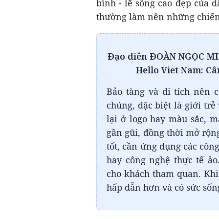
bình - lẽ sống cao đẹp của 
thường làm nên những chiến 
Đạo diễn ĐOÀN NGỌC MIN
Hello Viet Nam:
Cân
Bảo tàng và di tích nên 
chúng, đặc biệt là giới tr
lại ở logo hay màu sắc, m
gần gũi, đồng thời mở rộng
tốt, cần ứng dụng các côn
hay công nghệ thực tế ả
cho khách tham quan. Khi 
hấp dẫn hơn và có sức sống