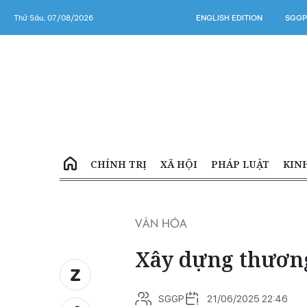
Thứ Sáu, 07/08/2026
ENGLISH EDITION
SGGP
CHÍNH TRỊ
XÃ HỘI
PHÁP LUẬT
KIN
VĂN HÓA
Xây dựng thương
SGGP
21/06/2025 22:46