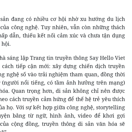
 sản đang có nhiều cơ hội nhờ xu hướng du lịch
n của công nghệ. Tuy nhiên, vẫn còn những thách
ấp dẫn, thiếu kết nối cảm xúc và chưa tận dụng
 hội.
à sáng lập Trang tin truyền thông Say Hello Viet
 cách tiếp cận mới: xây dựng chiến dịch truyền
ng nghệ số vào trải nghiệm tham quan, đồng thời
r (người nổi tiếng, có tầm ảnh hưởng trên mạng)
n hóa. Quan trọng hơn, di sản không chỉ nên được
heo cách truyền cảm hứng để thế hệ trẻ yêu thích
ủa họ. Với sự kết hợp giữa công nghệ, storytelling
uyện bằng từ ngữ, hình ảnh, video để khơi gợi
 của cộng đồng, truyền thông di sản văn hóa sẽ
ẽ”.