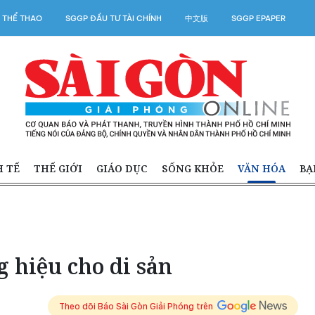
 THỂ THAO
SGGP ĐẦU TƯ TÀI CHÍNH
中文版
SGGP EPAPER
H TẾ
THẾ GIỚI
GIÁO DỤC
SỐNG KHỎE
VĂN HÓA
BẠ
 hiệu cho di sản
Theo dõi Báo Sài Gòn Giải Phóng trên