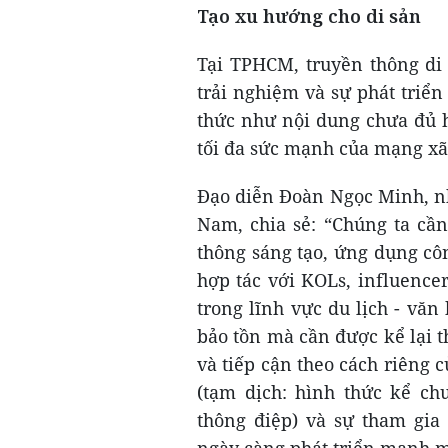
Tạo xu hướng cho di sản
Tại TPHCM, truyền thông di
trải nghiệm và sự phát triể
thức như nội dung chưa đủ h
tối đa sức mạnh của mạng xã
Đạo diễn Đoàn Ngọc Minh, nh
Nam, chia sẻ: “Chúng ta cần
thông sáng tạo, ứng dụng cô
hợp tác với KOLs, influence
trong lĩnh vực du lịch - vă
bảo tồn mà cần được kể lại t
và tiếp cận theo cách riêng c
(tạm dịch: hình thức kể ch
thông điệp) và sự tham gia
ngày càng phát triển mạnh m