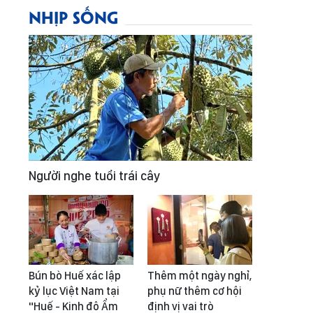
NHỊP SỐNG
Người nghe tuổi trái cây
Bún bò Huế xác lập
Thêm một ngày nghỉ,
kỷ lục Việt Nam tại
phụ nữ thêm cơ hội
"Huế - Kinh đô Ẩm
định vị vai trò