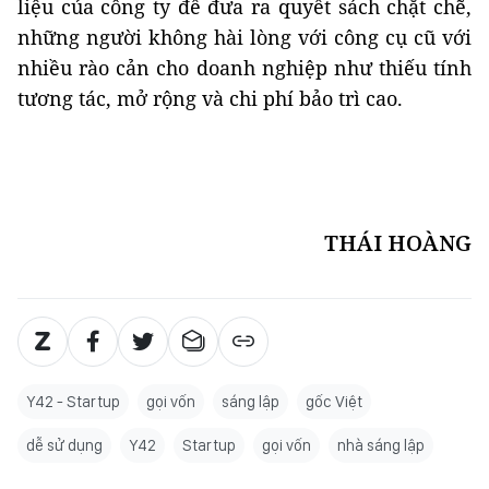
liệu của công ty để đưa ra quyết sách chặt chẽ,
những người không hài lòng với công cụ cũ với
nhiều rào cản cho doanh nghiệp như thiếu tính
tương tác, mở rộng và chi phí bảo trì cao.
THÁI HOÀNG
Y42 - Startup
gọi vốn
sáng lập
gốc Việt
dễ sử dụng
Y42
Startup
gọi vốn
nhà sáng lập