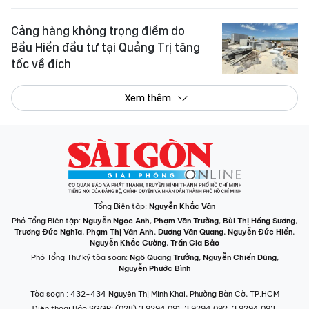
Cảng hàng không trọng điểm do
Bầu Hiển đầu tư tại Quảng Trị tăng
tốc về đích
Xem thêm
Tổng Biên tập:
Nguyễn Khắc Văn
Phó Tổng Biên tập:
Nguyễn Ngọc Anh
,
Phạm Văn Trường
,
Bùi Thị Hồng Sương
,
Trương Đức Nghĩa
,
Phạm Thị Vân Anh
,
Dương Văn Quang
,
Nguyễn Đức Hiển
,
Nguyễn Khắc Cường
,
Trần Gia Bảo
Phó Tổng Thư ký tòa soạn:
Ngô Quang Trưởng
,
Nguyễn Chiến Dũng
,
Nguyễn Phước Bình
Tòa soạn
: 432-434 Nguyễn Thị Minh Khai, Phường Bàn Cờ, TP.HCM
Điện thoại Báo SGGP
: (028) 3.9294.091, 3.9294.092, 3.9294.093,