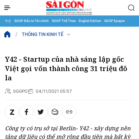
中文
SGGP Đầu tư Tài chính
SGGP Thể Thao
English Edition
SGGP Epaper
THÔNG TIN KINH TẾ
Y42 - Startup của nhà sáng lập gốc
Việt gọi vốn thành công 31 triệu đô
la
SGGPO
04/11/2021 05:57
Công ty có trụ sở tại Berlin- Y42 - xây dựng nền
tảng dữ liệu có thể mở rộng đầu tiên mà bất kỳ