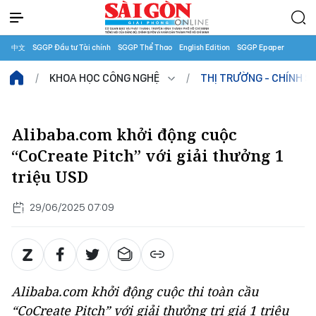
中文
SGGP Đầu tư Tài chính
SGGP Thể Thao
English Edition
SGGP Epaper
KHOA HỌC CÔNG NGHỆ
THỊ TRƯỜNG - CHÍNH S
Alibaba.com khởi động cuộc
“CoCreate Pitch” với giải thưởng 1
triệu USD
29/06/2025 07:09
Alibaba.com khởi động cuộc thi toàn cầu
“CoCreate Pitch” với giải thưởng trị giá 1 triệu