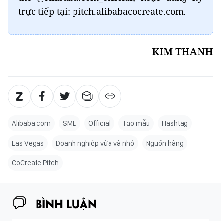
trực tiếp tại: pitch.alibabacocreate.com.
KIM THANH
Alibaba.com
SME
Official
Tạo mẫu
Hashtag
Las Vegas
Doanh nghiệp vừa và nhỏ
Nguồn hàng
CoCreate Pitch
BÌNH LUẬN