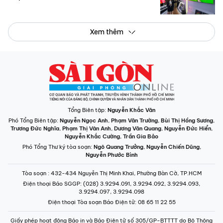
Xem thêm
Tổng Biên tập:
Nguyễn Khắc Văn
Phó Tổng Biên tập:
Nguyễn Ngọc Anh
,
Phạm Văn Trường
,
Bùi Thị Hồng Sương
,
Trương Đức Nghĩa
,
Phạm Thị Vân Anh
,
Dương Văn Quang
,
Nguyễn Đức Hiển
,
Nguyễn Khắc Cường
,
Trần Gia Bảo
Phó Tổng Thư ký tòa soạn:
Ngô Quang Trưởng
,
Nguyễn Chiến Dũng
,
Nguyễn Phước Bình
Tòa soạn
: 432-434 Nguyễn Thị Minh Khai, Phường Bàn Cờ, TP.HCM
Điện thoại Báo SGGP
: (028) 3.9294.091, 3.9294.092, 3.9294.093,
3.9294.097, 3.9294.098
Điện thoại Tòa soạn Báo Điện tử
: 08 65 11 22 55
Giấy phép hoạt động Báo in và Báo Điện tử số 305/GP-BTTTT do Bộ Thông