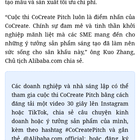
tạo mẫu và sản xuất tối ưu chi phí.
“Cuộc thi CoCreate Pitch luôn là điểm nhấn của
CoCreate. Chính sự đam mê và tinh thần khởi
nghiệp mãnh liệt mà các SME mang đến cho
những ý tưởng sản phẩm sáng tạo đã làm nên
sức sống cho sân khấu này,” ông Kuo Zhang,
Chủ tịch Alibaba.com chia sẻ.
Các doanh nghiệp và nhà sáng lập có thể
tham gia cuộc thi CoCreate Pitch bằng cách
đăng tải một video 30 giây lên Instagram
hoặc TikTok, chia sẻ câu chuyện kinh
doanh hoặc ý tưởng sản phẩm của mình,
kèm theo hashtag #CoCreatePitch và gắn
thẻ @Alibaba.com_official; hoặc đăng ký