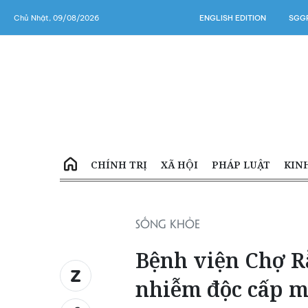
Chủ Nhật, 09/08/2026
ENGLISH EDITION
SGGP
CHÍNH TRỊ
XÃ HỘI
PHÁP LUẬT
KIN
SỐNG KHỎE
Bệnh viện Chợ Rẫ
nhiễm độc cấp 