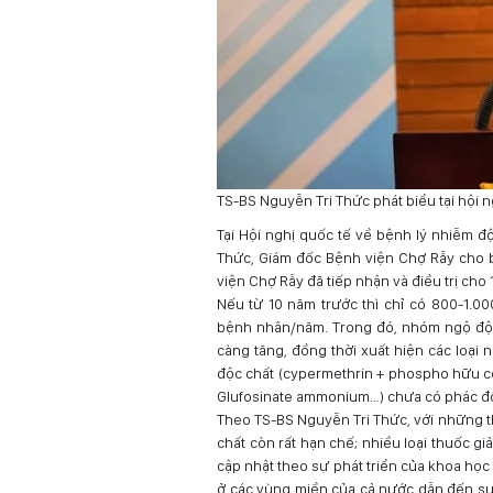
TS-BS Nguyễn Tri Thức phát biểu tại hội n
Tại Hội nghị quốc tế về bệnh lý nhiễm đ
Thức, Giám đốc Bệnh viện Chợ Rẫy cho b
viện Chợ Rẫy đã tiếp nhận và điều trị ch
Nếu từ 10 năm trước thì chỉ có 800-1.0
bệnh nhân/năm. Trong đó, nhóm ngộ độc 
càng tăng, đồng thời xuất hiện các loại 
độc chất (cypermethrin + phospho hữu cơ
Glufosinate ammonium…) chưa có phác đồ 
Theo TS-BS Nguyễn Tri Thức, với những t
chất còn rất hạn chế; nhiều loại thuốc gi
cập nhật theo sự phát triển của khoa học
ở các vùng miền của cả nước dẫn đến sự