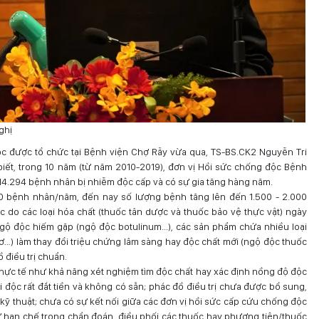
ghị
ộc được tổ chức tại Bệnh viện Chợ Rẫy vừa qua, TS-BS.CK2 Nguyễn Tri
iết, trong 10 năm (từ năm 2010-2019), đơn vị Hồi sức chống độc Bệnh
o 14.294 bệnh nhân bị nhiễm độc cấp và có sự gia tăng hàng năm.
00 bệnh nhân/năm, đến nay số lượng bệnh tăng lên đến 1.500 - 2.000
do các loại hóa chất (thuốc tân dược và thuốc bảo vệ thực vật) ngày
ngộ độc hiếm gặp (ngộ độc botulinum...), các sản phẩm chứa nhiều loại
…) làm thay đổi triệu chứng lâm sàng hay độc chất mới (ngộ độc thuốc
điều trị chuẩn.
hực tế như khả năng xét nghiệm tìm độc chất hay xác định nồng độ độc
ải độc rất đắt tiền và không có sẵn; phác đồ điều trị chưa được bổ sung,
 kỹ thuật; chưa có sự kết nối giữa các đơn vị hồi sức cấp cứu chống độc
 hạn chế trong chẩn đoán, điều phối các thuốc hay phương tiện/thuốc