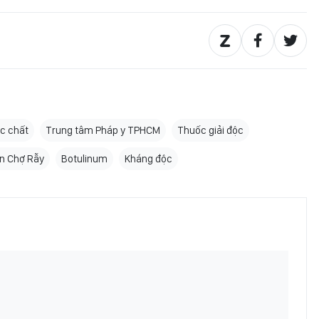
c chất
Trung tâm Pháp y TPHCM
Thuốc giải độc
ện Chợ Rẫy
Botulinum
Kháng độc