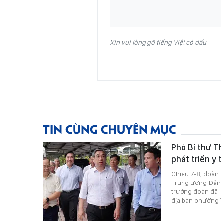
Xin vui lòng gõ tiếng Việt có dấu
TIN CÙNG CHUYÊN MỤC
Phó Bí thư 
phát triển y
Chiều 7-8, đoàn
Trung ương Đảng
trưởng đoàn đã l
địa bàn phường T