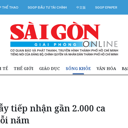
 THỂ THAO
SGGP ĐẦU TƯ TÀI CHÍNH
中文版
SGGP EPAPER
H TẾ
THẾ GIỚI
GIÁO DỤC
SỐNG KHỎE
VĂN HÓA
BẠ
y tiếp nhận gần 2.000 ca
mỗi năm