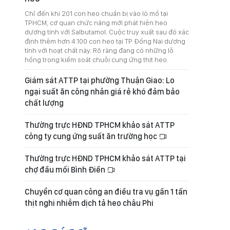
Chỉ đến khi 201 con heo chuẩn bị vào lò mổ tại
TPHCM, cơ quan chức năng mới phát hiện heo
dương tính với Salbutamol. Cuộc truy xuất sau đó xác
định thêm hơn 4.100 con heo tại TP Đồng Nai dương
tính với hoạt chất này. Rõ ràng đang có những lỗ
hổng trong kiểm soát chuỗi cung ứng thịt heo.
Giám sát ATTP tại phường Thuận Giao: Lo
ngại suất ăn công nhân giá rẻ khó đảm bảo
chất lượng
Thường trực HĐND TPHCM khảo sát ATTP
công ty cung ứng suất ăn trường học
Thường trực HĐND TPHCM khảo sát ATTP tại
chợ đầu mối Bình Điền
Chuyển cơ quan công an điều tra vụ gần 1 tấn
thịt nghi nhiễm dịch tả heo châu Phi