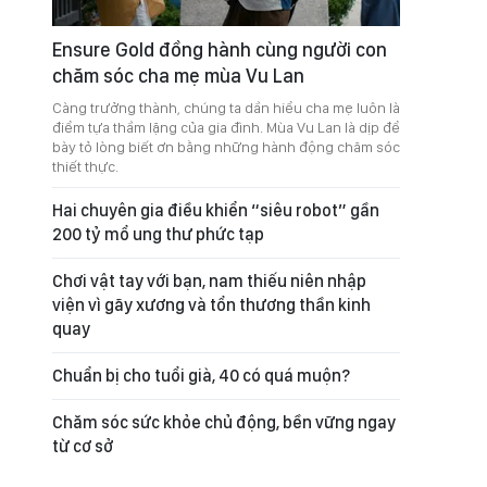
Ensure Gold đồng hành cùng người con
chăm sóc cha mẹ mùa Vu Lan
Càng trưởng thành, chúng ta dần hiểu cha mẹ luôn là
điểm tựa thầm lặng của gia đình. Mùa Vu Lan là dịp để
bày tỏ lòng biết ơn bằng những hành động chăm sóc
thiết thực.
Hai chuyên gia điều khiển “siêu robot” gần
200 tỷ mổ ung thư phức tạp
Chơi vật tay với bạn, nam thiếu niên nhập
viện vì gãy xương và tổn thương thần kinh
quay
Chuẩn bị cho tuổi già, 40 có quá muộn?
Chăm sóc sức khỏe chủ động, bền vững ngay
từ cơ sở