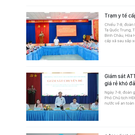
Trạm y tế cấ
Chiều 7-8, đoàn
Tạ Quốc Trung, T
Bình Châu, Hòa H
cấp xã sau sắp 
Giám sát ATT
giá rẻ khó đ
Ngày 7-8, đoàn 
Phó Chủ tịch HĐ
nước về an toàn