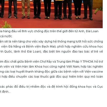
ia hàng đầu về lĩnh vực chống độc trên thế giới đến từ Anh, Đài Loan
 cả nước
kiện sẽ là nền tảng cho việc xây dựng hệ thống mạng lưới hồi sức chống
 viện Đà Nẵng và Bệnh viện Bạch Mai); phối hợp nghiên cứu khoa học
h Quốc, lãnh thổ Đài Loan), đặc biệt tìm nguồn đào tạo bác sĩ trẻ về
tìm độc chất giữa Bệnh viện Chợ Rẫy và Trung tâm Pháp Y TPHCM; hỗ trợ
nh viện và Viện Hàn lâm Khoa học công nghệ Việt Nam; hợp tác nghiên
ng các loại huyết thanh kháng độc giữa các bệnh viện với Viện vaccine
i hợp điều chuyển các loại thuốc giải độc quý hiếm trên quy mô toàn
các phác đồ điều trị nhiễm độc và đệ trình hội đồng khoa học và Cục
t định…