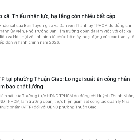
p xã: Thiếu nhân lực, hạ tầng còn nhiều bất cập
 khảo sát của Ban Tuyên giáo và Dân vận Thành ủy TPHCM do đồng chí
hành ủy viên, Phó Trưởng Ban, làm trưởng đoàn đã làm việc với các xã
iệp và Hòa Hội về tình hình tổ chức bộ máy, hoạt động của các trạm y tế
xếp đơn vị hành chính năm 2026.
P tại phường Thuận Giao: Lo ngại suất ăn công nhân
ảm bảo chất lượng
giám sát của Thường trực HĐND TPHCM do đồng chí Huỳnh Thanh Nhân,
ND TPHCM, làm trưởng đoàn, thực hiện giám sát công tác quản lý Nhà
 thực phẩm (ATTP) đối với UBND phường Thuận Giao.