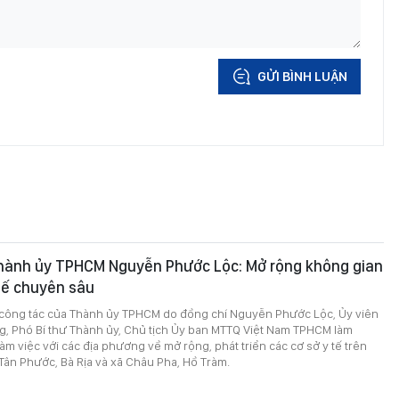
GỬI BÌNH LUẬN
Thành ủy TPHCM Nguyễn Phước Lộc: Mở rộng không gian
 tế chuyên sâu
 công tác của Thành ủy TPHCM do đồng chí Nguyễn Phước Lộc, Ủy viên
, Phó Bí thư Thành ủy, Chủ tịch Ủy ban MTTQ Việt Nam TPHCM làm
àm việc với các địa phương về mở rộng, phát triển các cơ sở y tế trên
ân Phước, Bà Rịa và xã Châu Pha, Hồ Tràm.