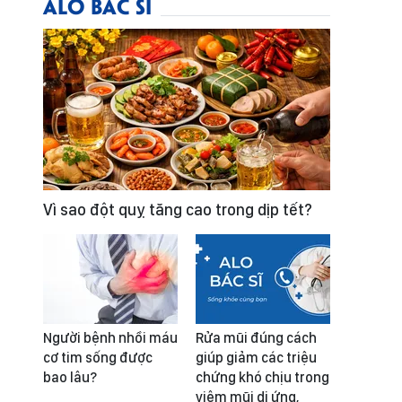
ALO BÁC SĨ
Vì sao đột quỵ tăng cao trong dịp tết?
Người bệnh nhồi máu
Rửa mũi đúng cách
cơ tim sống được
giúp giảm các triệu
bao lâu?
chứng khó chịu trong
viêm mũi dị ứng,