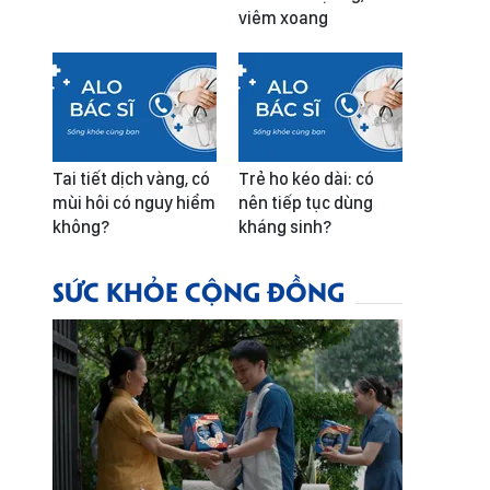
viêm xoang
Tai tiết dịch vàng, có
Trẻ ho kéo dài: có
mùi hôi có nguy hiểm
nên tiếp tục dùng
không?
kháng sinh?
SỨC KHỎE CỘNG ĐỒNG