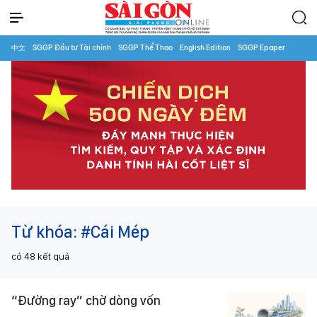
中文
SGGP Đầu tư Tài chính
SGGP Thể Thao
English Edition
SGGP Epaper
Từ khóa:
#Cái Mép
có
48
kết quả
“Đường ray” chờ dòng vốn