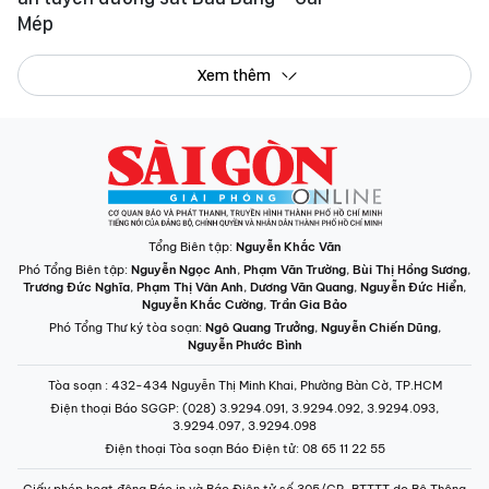
Mép
Xem thêm
Tổng Biên tập:
Nguyễn Khắc Văn
Phó Tổng Biên tập:
Nguyễn Ngọc Anh
,
Phạm Văn Trường
,
Bùi Thị Hồng Sương
,
Trương Đức Nghĩa
,
Phạm Thị Vân Anh
,
Dương Văn Quang
,
Nguyễn Đức Hiển
,
Nguyễn Khắc Cường
,
Trần Gia Bảo
Phó Tổng Thư ký tòa soạn:
Ngô Quang Trưởng
,
Nguyễn Chiến Dũng
,
Nguyễn Phước Bình
Tòa soạn
: 432-434 Nguyễn Thị Minh Khai, Phường Bàn Cờ, TP.HCM
Điện thoại Báo SGGP
: (028) 3.9294.091, 3.9294.092, 3.9294.093,
3.9294.097, 3.9294.098
Điện thoại Tòa soạn Báo Điện tử
: 08 65 11 22 55