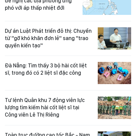
đề nghị các địa phương ứng
phó với áp thấp nhiệt đới
Dự án Luật Phát triển đô thị: Chuyển
từ "gỡ khó khăn đơn lẻ" sang "trao
quyền kiến tạo"
Đà Nẵng: Tìm thấy 3 bộ hài cốt liệt
sĩ, trong đó có 2 liệt sĩ đặc công
Tư lệnh Quân khu 7 động viên lực
lượng tìm kiếm hài cốt liệt sĩ tại
Công viên Lê Thị Riêng
Toàn trục đường cao tốc Bắc - Nam