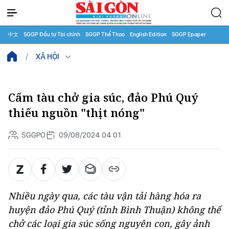
中文
SGGP Đầu tư Tài chính
SGGP Thể Thao
English Edition
SGGP Epaper
XÃ HỘI
Cấm tàu chở gia súc, đảo Phú Quý
thiếu nguồn "thịt nóng"
SGGPO
09/08/2024 04:01
Nhiều ngày qua, các tàu vận tải hàng hóa ra
huyện đảo Phú Quý (tỉnh Bình Thuận) không thể
chở các loại gia súc sống nguyên con, gây ảnh