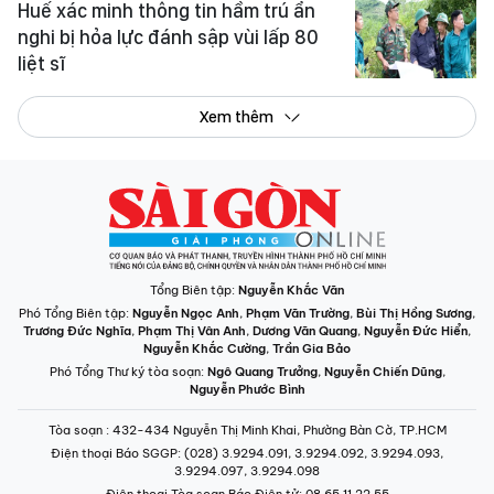
Huế xác minh thông tin hầm trú ẩn
nghi bị hỏa lực đánh sập vùi lấp 80
liệt sĩ
Xem thêm
Tổng Biên tập:
Nguyễn Khắc Văn
Phó Tổng Biên tập:
Nguyễn Ngọc Anh
,
Phạm Văn Trường
,
Bùi Thị Hồng Sương
,
Trương Đức Nghĩa
,
Phạm Thị Vân Anh
,
Dương Văn Quang
,
Nguyễn Đức Hiển
,
Nguyễn Khắc Cường
,
Trần Gia Bảo
Phó Tổng Thư ký tòa soạn:
Ngô Quang Trưởng
,
Nguyễn Chiến Dũng
,
Nguyễn Phước Bình
Tòa soạn
: 432-434 Nguyễn Thị Minh Khai, Phường Bàn Cờ, TP.HCM
Điện thoại Báo SGGP
: (028) 3.9294.091, 3.9294.092, 3.9294.093,
3.9294.097, 3.9294.098
Điện thoại Tòa soạn Báo Điện tử
: 08 65 11 22 55