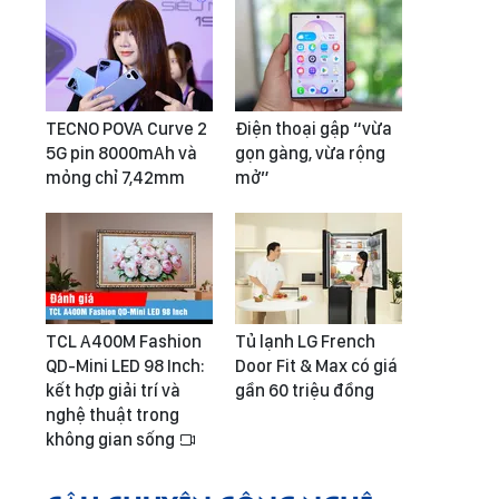
TECNO POVA Curve 2
Điện thoại gập “vừa
5G pin 8000mAh và
gọn gàng, vừa rộng
mỏng chỉ 7,42mm
mở”
TCL A400M Fashion
Tủ lạnh LG French
QD-Mini LED 98 Inch:
Door Fit & Max có giá
kết hợp giải trí và
gần 60 triệu đồng
nghệ thuật trong
không gian sống