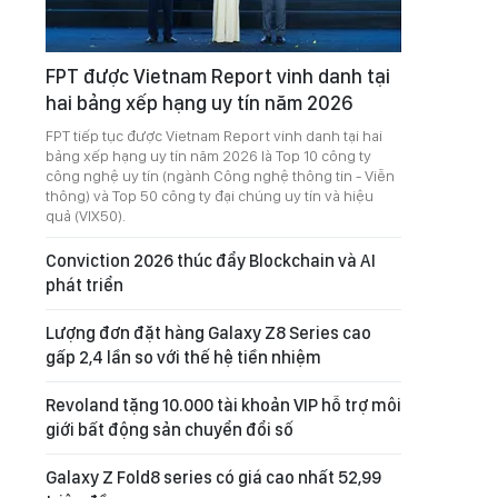
FPT được Vietnam Report vinh danh tại
hai bảng xếp hạng uy tín năm 2026
FPT tiếp tục được Vietnam Report vinh danh tại hai
bảng xếp hạng uy tín năm 2026 là Top 10 công ty
công nghệ uy tín (ngành Công nghệ thông tin - Viễn
thông) và Top 50 công ty đại chúng uy tín và hiệu
quả (VIX50).
Conviction 2026 thúc đẩy Blockchain và AI
phát triển
Lượng đơn đặt hàng Galaxy Z8 Series cao
gấp 2,4 lần so với thế hệ tiền nhiệm
Revoland tặng 10.000 tài khoản VIP hỗ trợ môi
giới bất động sản chuyển đổi số
Galaxy Z Fold8 series có giá cao nhất 52,99