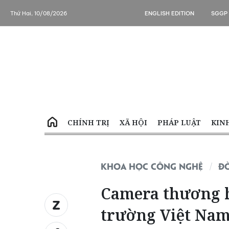
Thứ Hai, 10/08/2026
ENGLISH EDITION
SGGP
CHÍNH TRỊ
XÃ HỘI
PHÁP LUẬT
KIN
KHOA HỌC CÔNG NGHỆ
Đ
Camera thương h
trường Việt Na