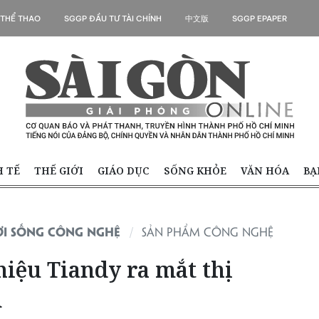
 THỂ THAO
SGGP ĐẦU TƯ TÀI CHÍNH
中文版
SGGP EPAPER
H TẾ
THẾ GIỚI
GIÁO DỤC
SỐNG KHỎE
VĂN HÓA
BẠ
ỜI SỐNG CÔNG NGHỆ
SẢN PHẨM CÔNG NGHỆ
iệu Tiandy ra mắt thị
m